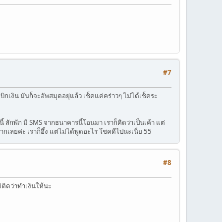
#7
ิกเงิน มันก็จะอัพสมุดอยุ่แล้ว เช็คแค่คร่าวๆ ไม่ได้เช็คระ
้ สักพัก มี SMS จากธนาคารนี้โอนมา เราก็คิดว่าเป็นเค้า แต่
เลยค่ะ เราก็อึ้ง แต่ไม่ได้พูดอะไร โชคดีไปนะเนี่ย 55
#8
่ติดว่าทำเงินให้นะ