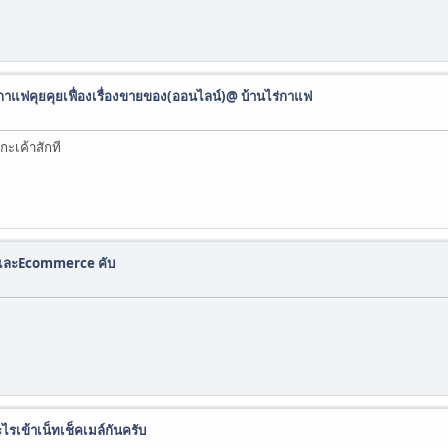
บกาแฟคุยคุยเฟื่องเรื่องขายของ(ออนไลน์)@ บ้านไร่กาแฟ
กะเค้าสักที
 และEcommerce คับ
ไรเข้าเน็ทเช็คเมล์กันครับ