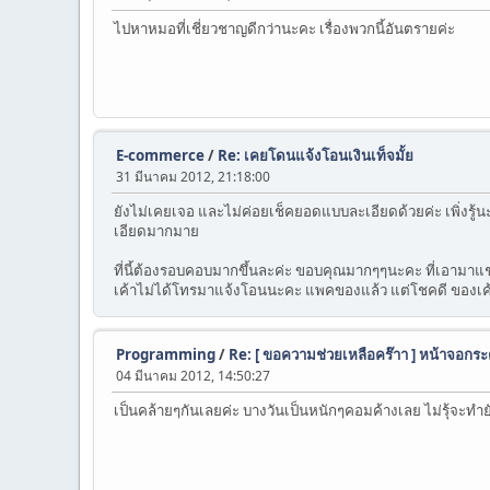
ไปหาหมอที่เชี่ยวชาญดีกว่านะคะ เรื่องพวกนี้อันตรายค่ะ
E-commerce
/
Re: เคยโดนแจ้งโอนเงินเท็จมั้ย
31 มีนาคม 2012, 21:18:00
ยังไม่เคยเจอ และไม่ค่อยเช็คยอดแบบละเอียดด้วยค่ะ เพิ่งรู้นะเน
เอียดมากมาย
ที่นี้ต้องรอบคอบมากขึ้นละค่ะ ขอบคุณมากๆๆนะคะ ที่เอามาแชร์ก
เค้าไม่ได้โทรมาแจ้งโอนนะคะ แพคของแล้ว แต่โชคดี ของเค้าได
Programming
/
Re: [ ขอความช่วยเหลือคร๊าา ] หน้าจอกระต
04 มีนาคม 2012, 14:50:27
เป็นคล้ายๆกันเลยค่ะ บางวันเป็นหนักๆคอมค้างเลย ไม่รุ้จะทำยัง