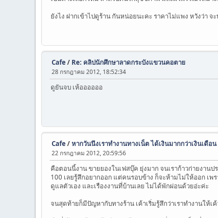
ยังไง ฝากเข้าไปดูร้าน กันหน่อยนะคะ ราคาไม่แพง หวังว่า จ
Cafe
/
Re: คลิปนักศึกษาลาดกระบังแขวนคอตาย
28 กรกฎาคม 2012, 18:52:34
ดูยันจบ เห้ออออออ
Cafe
/
หากวันนึงเราทำงานทางเน็ต ได้เงินมากกว่าเงินเดือน
22 กรกฎาคม 2012, 20:59:56
คือตอนนี้งาน ขายยองในเฟสบุ๊ค ยุ่งมาก จนเราก้าวก่ายงานประจำ
100 เลยรู้สึกอยากออก แต่คนรอบข้าง ก็จะห้ามไม่ให้ออก เพราะ
ดูแลตัวเอง และเรืองงานที่บ้านเลย ไม่ได้พักผ่อนด้วยอ่ะค่ะ
จนสุดท้ายก็มีปัญหากับทางร้าน เค้าเริ่มรู้สึกว่าเราทำงานให้