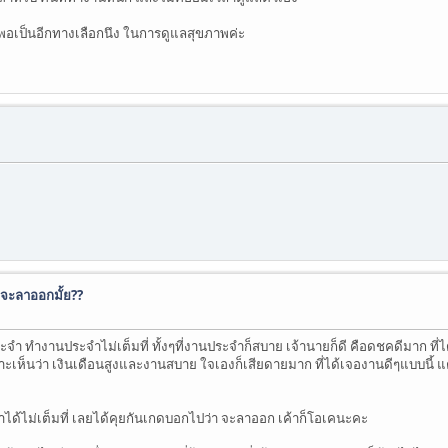
ะพอเป็นอีกทางเลือกนึง ในการดูแลสุขภาพค่ะ
 จะลาออกมั้ย??
 ทำงานประจำไม่เต็มที่ ทั้งๆที่งานประจำก็สบาย เจ้านายก็ดี คือดชคดีมาก ที่ได้ง
เห็นว่า เงินเดือนสูงและงานสบาย ใจเองก็เสียดายมาก ที่ได้เจองานดีๆแบบนี้ แต่
เค้าได้ไม่เต็มที่ เลยได้คุยกันเกดบอกไปว่า จะลาออก เค้าก็โอเคนะคะ