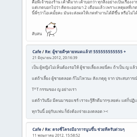
คือพี่เจ้าของร้าน เค้าดีมาก เค้าบอกว่า ทุกสิ่งอย่างเป็นเรื่
แต่เกดบอกไปว่า คิดจะออกมา 2 เดือนแล้ว เพราะเหตุผลที่เกดแจ
นี้พี่ๆว่าโอเคมั้ยคะ มันจะส่งผลให้เกดทำงานได้ดีขึ้น หรือไ
สับสน
Cafe
/
Re: ผู้ชายดีๆตายหมดแล้ว!! 555555555555 +
21 มิถุนายน 2012, 20:16:39
เป็น ผู้หญิงไม่เห็นต้องรอให้ ผู้ชายเลี้ยงเลยนี่คะ ถ้าเป็น ญ 
แต่ถ้าเลี้ยง ผู้ชายตลอด ก้ไม่ไหวนะ สังเกตุดู จาก ประสบการณ์
T^T กรรมของ ญ อย่างเรา
แต่ถ้าวันนึง มีคนมาขอแชร์ เราจะรู้สึกดีมากๆเลยค่ะ แต่ก็ปฏิเสธ
ทุกวันนี้ อยุ่กับแฟน ก็ยังต้องจ่ายเองตลอด ><
Cafe
/
Re: ตรงซี่โครงมีอาการนูนขึ้น ช่วยทีครับด่วนๆ
11 พฤษภาคม 2012, 15:58:52