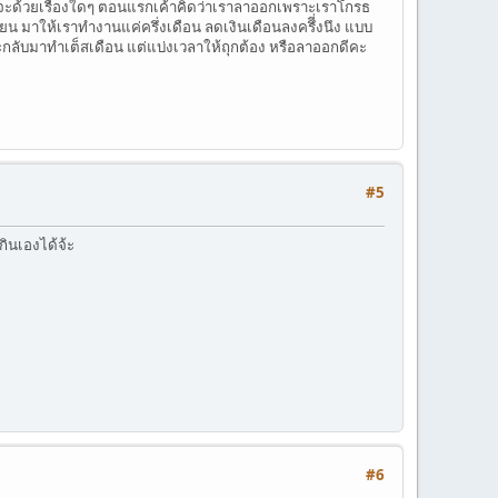
ไม่ว่าจะด้วยเรื่องใดๆ ตอนแรกเค้าคิดว่าเราลาออกเพราะเราโกรธ
่ยน มาให้เราทำงานแค่ครึ่งเดือน ลดเงินเดือนลงครึี่งนึง แบบ
จะกลับมาทำเต็สเดือน แต่แบ่งเวลาให้ถุกต้อง หรือลาออกดีคะ
#5
กินเองได้จ้ะ
#6