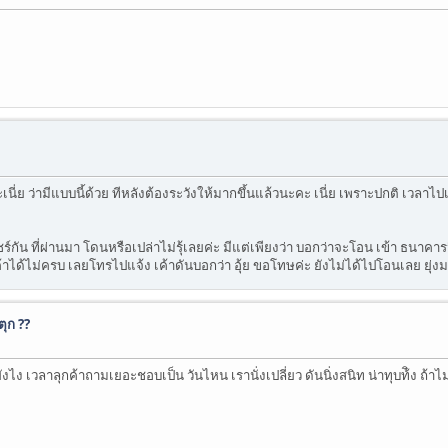
ี่ย ว่ามีแบบนี้ด้วย ทีหลังต้องระวังให้มากขึ้นแล้วนะคะ เนี่ย เพราะปกติ เวลาไปเบ
ัน ที่ผ่านมา โดนหรือเปล่าไม่รุ้เลยค่ะ มีแต่เพียงว่า บอกว่าจะโอน เข้า ธนาคารนี
้ไม่ครบ เลยโทรไปแจ้ง เค้าดันบอกว่า อุ้ย ขอโทษค่ะ ยังไม่ได้ไปโอนเลย ยุ่งมาก
ุก ??
ไง เวลาลุกค้าถามเยอะชอบเป็น วันไหน เรานั่งเปลี่ยว ดันนิ่งสนิท น่าทุบท้ิง ถ้าไม