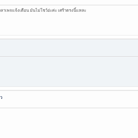
วลาเพจแจ้งเตือน มันไม่โชว์อ่ะค่ะ เศร้าตรงนี้แหละ
ว