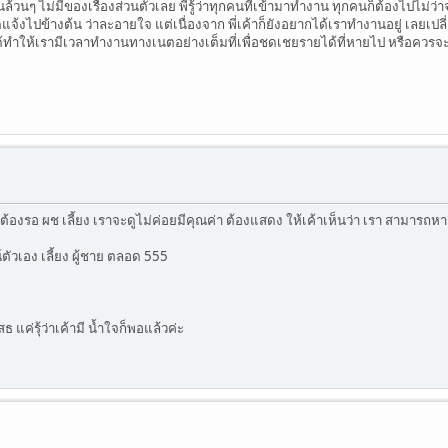
องงานล้วนๆ ไม่มีของเรื่องส่วนตัวเลย พี่รู้ว่าทุกคนที่เข้ามาทำงาน ทุกคนก็ต้องไป
้งไปข้างต้น ว่าละอายใจ แต่เนื่องจาก พี่เค้าก็ยังอยากได้เราทำงานอยู่ เลยเปลี
ม่ได้ทำให้เรามีเวลาทำงานทางเนตอย่างเต็มที่เพื่อชดเชยรายได้ที่หายไป หรือควร
แล้วต้องรอ ผช เลี้ยง เราจะดูไม่ค่อยมีคุณค่า ต้องแสดง ให้เค้าเห็นว่า เรา สามารถหา
ตัวเอง เลี้ยง ผู้ชาย ตลอด 555
 แค่รุ้ว่าเค้ามี น้ำใจก็พอแล้วค่ะ