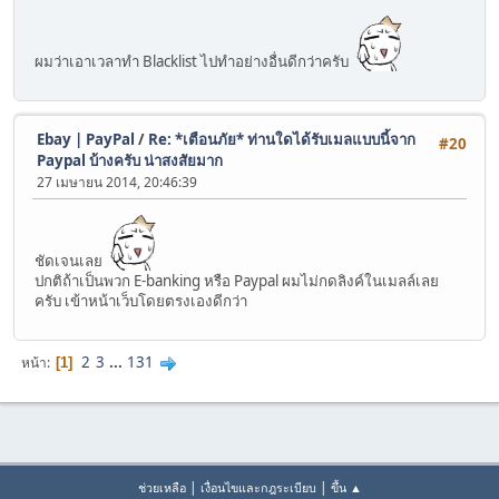
ผมว่าเอาเวลาทำ Blacklist ไปทำอย่างอื่นดีกว่าครับ
Ebay | PayPal
/
Re: *เตือนภัย* ท่านใดได้รับเมลแบบนี้จาก
#20
Paypal บ้างครับ น่าสงสัยมาก
27 เมษายน 2014, 20:46:39
ชัดเจนเลย
ปกติถ้าเป็นพวก E-banking หรือ Paypal ผมไม่กดลิงค์ในเมลล์เลย
ครับ เข้าหน้าเว็บโดยตรงเองดีกว่า
2
3
...
131
หน้า
1
|
|
ช่วยเหลือ
เงื่อนไขและกฎระเบียบ
ขึ้น ▲