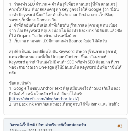
1. กำลังทำ SEO จำนวน 4 คำ คือ [ที่เที่ยว สกลนคร|ที่พัก สกลนคร|
คาเฟ่ใกล้ฉัน|ที่พักสกลนคร] ทุก Key ถูกจงใจให้ Google รู้ว่า "นี้ฉัน
จะทำ Keyword นี้นะ" โดยทำเป็น Anchor Text มาจากเว็บ Blog
หลายๆเว็บที่ต่าง Domain กัน
2. คำที่ติดอันดับ ดันเป็นคำที่เกี่ยวกับ [ร้านกาแฟ|คาเฟ่] แทน เนี่ยง
จาก เป็น Keyword ที่คู่แข่งน้อย ไม่ต้องทำ Backlink ก็มีอันดับแล้ว ซึ่ง
ก็ได้ Organic Traffic เข้ามาส่วนหนึ่งด้วย
3. เว็บสวย ตามหลัก UX มีส่วนลดค่า Bounce Rate ได้ดีครับ
สรุปถ้าเป็นผม จะเปลี่ยนไปดัน Keyword จำพวก [ร้านกาแฟ|คาเฟ่]
แทน เขียนบทความที่เป็น Unique Content ขึ้นมา วิเคราะห์
Keyword ดูว่าคำไหนยังไม่มีคนทำ SEO หรือทำ SEO น้อยมาก ที่เรา
พอจะสามารถเอา On-Page สู้ให้มีอันดับใน Keyword อื่นที่มากขึ้นได้
ครับ
ข้อแนะนำคำ
1. Google ไม่ชอบ Anchor Text ที่ดูเหมือนจงใจทำ SEO เกินไป ลอง
ยิงลิงค์เข้า หน้าเว็บหลัก หรือ คำอื่นๆ ก็ได้ครับ
[
https://ahrefs.com/blog/anchor-text/
]
2. หา Backlink จากเว็บแนวท่องเที่ยวดูครับ ได้ทั้ง Rank และ Traffic
วิจารณ์เว็บไซต์
/
Re: ฝากวิจารย์เว็บหน่อยครับ
#3
15 สิงหาคม 2021, 14:35:12