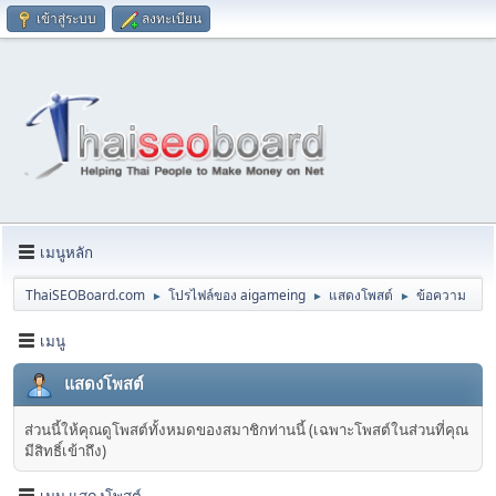
เข้าสู่ระบบ
ลงทะเบียน
เมนูหลัก
ThaiSEOBoard.com
โปรไฟล์ของ aigameing
แสดงโพสต์
ข้อความ
►
►
►
เมนู
แสดงโพสต์
ส่วนนี้ให้คุณดูโพสต์ทั้งหมดของสมาชิกท่านนี้ (เฉพาะโพสต์ในส่วนที่คุณ
มีสิทธิ์เข้าถึง)
เมนู แสดงโพสต์