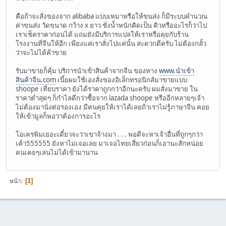
คือถ้าจะสั่งของจาก alibaba แบบเหมาหรือให้ขนส่ง ก็มีระบบคำนวณ
ค่าขนส่ง วัดขนาด กว้าง x ยาว ชั่งน้ำหนักคิดเป็น คิวหรืออะไรก็ว่าไป
เราเช็คราคาก่อนได้ แถมยังมีบริการแปลให้เราหรือคุยกับร้าน
โรงงานที่จีนให้อีก เพียงแค่เราสั่งไปแค่นั้น สะดวกดีครับ ไม่ต้องกลั้ว
ว่าจะไม่ได้ค้าขาย
รับมาขายก็คุ้ม บริการนำเข้าสินค้าจากจีน ของทาง
www.นำเข้า
สินค้าจีน.com
เนี้ยผมใช้เองสั่งของอิเล็กทรอนิกส์มาขายแบบ
shoope เทียบราคา ยังได้ราคาถูกกว่าอีกนะครับ ผมสั่งมาขาย ใน
ราคาต่ำสุดๆ ก็กำไลดีกว่าซื้อจาก lazada shoope หรืออีกหลายๆเจ้า
ไม่ต้องมานั่งต่อรองเอง มีคนคุยให้เราได้เลยถ้าเราไม่รู้ภาษาจีน คอย
ให้เข้ามูลก็พอว่าต้องการอะไร
โอเครพิมเยอะเดี๋ยวจะว่าเขาจ้างมา . . . พอดีจะหาเจ้าอื่นที่ถูกๆกว่า
เค้า555555 ยังหาไม่เจอเลย มาเจอไทยเสี่ยวก่อนก็เอานะสักหน่อย
คนเคยๆเล่นไม่ได้เข้ามานาน
หน้า
1