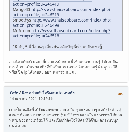
action=profile;u=246419
Mango33
http://www.thaiseoboard.com/index.php?
action=profile;u=246519
Smoothys
http://www.thaiseoboard.com/index.php?
action=profile;u=246498
Mr.Arnon
http://www.thaiseoboard.com/index.php?
action=profile;u=246518
10 บัญชี นี้คือคนๆ เดียวกัน สลับบัญชีเข้ามาปั่นกระทู้
อ่าวโดนกับเค้าเฉย เกี่ยวอะไรด้วยคะ นี่เข้ามาหาความรู้ ไม่เคยปั่น
กระทู้เลย เม้นหาแต่สิ่งที่จำเป็นและแลกเปลี่ยนความรู้ ค้นดูประวัติ
หรือเช็ค ip ได้เลยค่ะ อย่าเหมารวมนะคะ
Cafe
/
Re: อย่ากลัวโควิดจนประเทศพัง
#9
14 มกราคม 2021, 10:19:16
เราเป็นคนนึงที่ได้รับผลกระทบจากโควิด รุนแรงมากๆ แต่ยังไงต้องสู้
ต่อค่ะ ต้องหาแนวทาง หาความรู้ หาวิธีการตลาดใหม่ๆ หารายได้จาก
หลายช่องทางเตรียมไว้ และเป็นกำลังใจให้คนที่ได้รับผลกระทบทุก
คนด้วยค่ะ