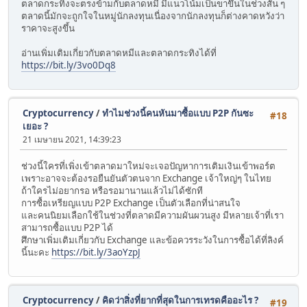
ตลาดกระทิงจะตรงข้ามกับตลาดหมี มีแนวโน้มเป็นขาขึ้นในช่วงสั้น ๆ
ตลาดนี้มักจะถูกใจในหมู่นักลงทุนเนื่องจากนักลงทุนก็ต่างคาดหวังว่า
ราคาจะสูงขึ้น
อ่านเพิ่มเติมเกี่ยวกับตลาดหมีและตลาดกระทิงได้ที่
https://bit.ly/3vo0Dq8
Cryptocurrency
/
ทำไมช่วงนี้คนหันมาซื้อแบบ P2P กันซะ
#18
เยอะ ?
21 เมษายน 2021, 14:39:23
ช่วงนี้ใครที่เพิ่งเข้าตลาดมาใหม่จะเจอปัญหาการเติมเงินเข้าพอร์ต
เพราะอาจจะต้องรอยืนยันตัวตนจาก Exchange เจ้าใหญ่ๆ ในไทย
ถ้าใครไม่อยากรอ หรือรอมานานแล้วไม่ได้ซักที
การซื้อเหรียญแบบ P2P Exchange เป็นตัวเลือกที่น่าสนใจ
และคนนิยมเลือกใช้ในช่วงที่ตลาดมีความผันผวนสูง มีหลายเจ้าที่เรา
สามารถซื้อแบบ P2P ได้
ศึกษาเพิ่มเติมเกี่ยวกับ Exchange และข้อควรระวังในการซื้อได้ที่ลิงค์
นี้นะคะ
https://bit.ly/3aoYzpJ
Cryptocurrency
/
คิดว่าสิ่งที่ยากที่สุดในการเทรดคืออะไร ?
#19