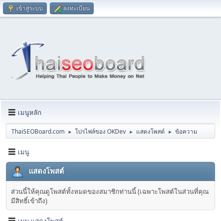
เข้าสู่ระบบ
ลงทะเบียน
เมนูหลัก
ThaiSEOBoard.com
โปรไฟล์ของ OKDev
แสดงโพสต์
ข้อความ
►
►
►
เมนู
แสดงโพสต์
ส่วนนี้ให้คุณดูโพสต์ทั้งหมดของสมาชิกท่านนี้ (เฉพาะโพสต์ในส่วนที่คุณ
มีสิทธิ์เข้าถึง)
เมนู แสดงโพสต์