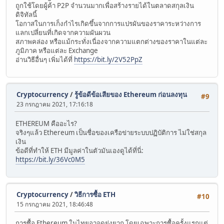
ถูกใช้โดยผู้ค้า P2P จำนวนมากเพื่อสร้างรายได้ในตลาดสกุลเงิน
ดิจิทัลนี้
โอกาสในการเก็งกำไรเกิดขึ้นจากการแปรผันของราคาระหว่างการ
แลกเปลี่ยนที่เกิดจากความผันผวน
สภาพคล่อง หรือแม้กระทั่งเนื่องจากความแตกต่างของราคาในแต่ละ
ภูมิภาค หรือแต่ละ Exchange
อ่านวิธีอื่นๆ เพิ่มได้ที่
https://bit.ly/2V52PpZ
Cryptocurrency
/
รู้ข้อดีข้อเสียของ Ethereum ก่อนลงทุน
#9
23 กรกฎาคม 2021, 17:16:18
ETHEREUM คืออะไร?
จริงๆแล้ว Ethereum เป็นชื่อของเครือข่ายระบบปฏิบัติการ ไม่ใช่สกุล
เงิน
ข้อดีที่ทำให้ ETH มีมูลค่าในตัวมันเองดูได้ที่นี่:
https://bit.ly/36Vc0M5
Cryptocurrency
/
วิธีการซื้อ ETH
#10
15 กรกฎาคม 2021, 18:46:48
การซื้อ Ethereum ในไทยอาจดูยุ่งยาก โดยเฉพาะการซื้อครั้งแรกแต่