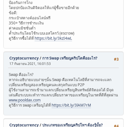
ป้องกันการโกง
โดยปกป้องเงินดิจิตอลให้แก่ผู้ซื้อขายอีกด้วย
ข้อดี:
กระเป๋าสตางค์ออนไลน์ฟรี
350+ วิธีการชำระเงิน
ค่าคอมมิชชั่นต่ำ
ค้ำประกันโดยใช้ระบบเอสโครว์ (escrow)
ดูวิธีการซื้อได้ที่
https://bit.ly/3kzI4wL
Cryptocurrency
/
การ Swap เหรียญคริปโตคืออะไร?
#3
17 กันยายน 2021, 16:01:53
Swap คืออะไร?
หากจะอธิบายแบบง่ายๆนั้น Swap คือเทคโนโลยีที่สามารถจะแลก
เปลี่ยนเหรียญสองเหรียญคนละสกุลกันแบบ P2P
ผู้ใช้งานสามารถเข้ามาแลกเปลี่ยนเหรียญสินทรัพย์ดิจิตอลได้ มีจุด
เด่นคือระบบจะทำการแลกเปลี่ยนราคาของเหรียญในเรตที่ดีที่สุดผ่าน
www.pooldax.com
ดูวิธีการ swap เหรียญได้ที่
https://bit.ly/3lAM7rM
Cryptocurrency
/
ประเภทของเหรียญคริปโทฯ ต้องรู้มั้ย?
#4