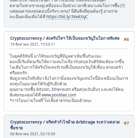
ซื้อคริปโทฯ ตอนไหนดี? เวลาไหนเหมาะสมที่จะซื้อที่สุด?
ตลาดในช่วงขาลงดูเหมือนจะเป็นช่วงเวลาที่เหมาะสมในการซื้อ (?)
แต่คุณควรลงทุนตอนนี้จริงๆ เหรอ? นี่คือสิ่งที่คุณต้องรู้ อ่านราย
ละเอียดเพิ่มเติมได้ที่
https://bit.ly/3kwtXqC
Cryptocurrency
/
ส่งคริปโทฯ ให้เป็นของขวัญในโอกาสพิเศษ
#6
19 สิงหาคม 2021, 15:53:11
ในยุคดิจิทัลนี้ มาให้ของขวัญที่มีมูลค่าเพิ่มขึ้นกันเถอะ
ตอนนี้เริ่มมีคนเริ่มให้ความสนใจเกี่ยวกับสกุลเงินดิจิทัลเพิ่มมากขึ้น
ไอเดียในการให้คริปโทเคอร์เรนซี่เป็นของขวัญให้เพื่อน ครอบครัว
หรือคนรัก
ฟังดูน่าสนใจทีเดียว ยิ่งไปกว่านั้นของขวัญแทนใจนี้ยังเหมือนเป็นการ
ลงทุนในอนาคตให้กับผู้รับอีกด้วย
คุณสามารถซื้อ Bitcoin, Ethereum หรือสกุลเงินอื่นๆ และส่งให้คน
พิเศษของคุณได้ที่
www.pooldax.com
*การโอนภายในฟรี ไม่เสียค่าธรรมเนียมด้วยนะ
Cryptocurrency
/
ทริคทำกำไรด้วย Arbitrage ระหว่างตลาด
#7
ซื้อขาย
06 สิงหาคม 2021, 02:15:59