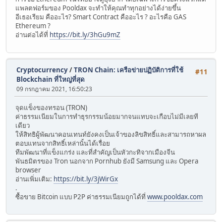
แพลตฟอร์มของ Pooldax จะทำให้คุณทำทุกอย่างได้ง่ายขึ้น
อีเธอเรียม คืออะไร? Smart Contract คืออะไร ? อะไรคือ GAS
Ethereum ?
อ่านต่อได้ที่
https://bit.ly/3hGu9mZ
Cryptocurrency
/
TRON Chain: เครือข่ายปฏิบัติการที่ใช้
#11
Blockchain ที่ใหญ่ที่สุด
09 กรกฎาคม 2021, 16:50:23
จุดแข็งของทรอน (TRON)
ค่าธรรมเนียมในการทำธุรกรรมน้อยมากจนแทบจะเกือบไม่มีเลยที
เดียว
ให้สิทธิผู้พัฒนาคอนเทนท์ยังคงเป็นเจ้าของลิขสิทธิ์และสามารถหาผล
ตอบแทนจากสิทธิ์เหล่านั้นได้เรื่อย
ทีมพัฒนาที่แข็งแกร่ง และที่สำคัญเป็นหัวกะทิจากเมืองจีน
พันธมิตรของ Tron นอกจาก Pornhub ยังมี Samsung และ Opera
browser
อ่านเพิ่มเติม:
https://bit.ly/3jWirGx
.
ซื้อขาย Bitcoin แบบ P2P ค่าธรรมเนียมถูกได้ที่
www.pooldax.com