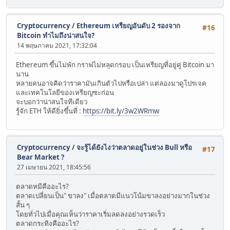
Cryptocurrency
/
Ethereum เหรียญอันดับ 2 รองจาก
#16
Bitcoin ทำไมถึงน่าสนใจ?
14 พฤษภาคม 2021, 17:32:04
Ethereum ขึ้นไม่พัก กราฟไม่หลุดกรอบ เป็นเหรียญที่อยู่คู่ Bitcoin มา
นาน
หลายคนอาจคิดว่าราคามันเกินตัวไปหรือเปล่า แต่ลองมาดูโปรเจค
และเทคโนโลยีของเหรียญซะก่อน
จะบอกว่าน่าสนใจทีเดียว
รู้จัก ETH ให้ดียิ่งขึ้นที่ :
https://bit.ly/3w2WRmw
Cryptocurrency
/
จะรู้ได้ยังไงว่าตลาดอยู่ในช่วง Bull หรือ
#17
Bear Market ?
27 เมษายน 2021, 18:45:56
ตลาดหมีคืออะไร?
ตลาดเปลี่ยนเป็น" ขาลง" เมื่อตลาดมีแนวโน้มขาลงอย่างมากในช่วง
สั้น ๆ
โดยทั่วไปเมื่อคุณเห็นว่าราคาเริ่มลดลงอย่างรวดเร็ว
ตลาดกระทิงคืออะไร?