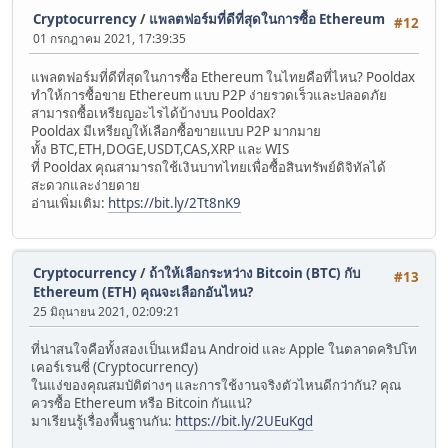
Cryptocurrency
/
แพลตฟอร์มที่ดีที่สุดในการซื้อ Ethereum
#12
01 กรกฎาคม 2021, 17:39:35
แพลตฟอร์มที่ดีที่สุดในการซื้อ Ethereum ในไทยคือที่ไหน? Pooldax
ทำให้การซื้อขาย Ethereum แบบ P2P ง่ายรวดเร็วและปลอดภัย
สามารถซื้อเหรียญอะไรได้บ้างบน Pooldax?
Pooldax มีเหรียญให้เลือกซื้อขายแบบ P2P มากมาย
ทั้ง BTC,ETH,DOGE,USDT,CAS,XRP และ WIS
ที่ Pooldax คุณสามารถใช้เงินบาทไทยเพื่อซื้อสินทรัพย์ดิจิทัลได้
สะดวกและง่ายดาย
อ่านเพิ่มเติม:
https://bit.ly/2Tt8nK9
Cryptocurrency
/
ถ้าให้เลือกระหว่าง Bitcoin (BTC) กับ
#13
Ethereum (ETH) คุณจะเลือกอันไหน?
25 มิถุนายน 2021, 02:09:21
ที่น่าสนใจคือทั้งสองเป็นเหมือน Android และ Apple ในตลาดคริปโท
เคอร์เรนซี่ (Cryptocurrency)
ในแง่ของคุณสมบัติต่างๆ และการใช้งานจริงตัวไหนดีกว่ากัน? คุณ
ควรซื้อ Ethereum หรือ Bitcoin กันแน่?
มาเรียนรู้เรื่องพื้นฐานกัน:
https://bit.ly/2UEuKgd