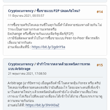
Cryptocurrency
/
ซื้อขายแบบ P2P ปลอดภัยไหม?
#14
11 มิถุนายน 2021, 00:55:57
การซื้อขายคริปโทเคอเรนซี่ในทุกวันนี้ทำได้หลายช่องทางด้วยกัน ไม่
ว่าจะเป็นผ่านทางกระดานเทรดหรือ
Exchange หรือซื้อขายกันแบบเพียร์ทูเพียร์(P2P)
เรามีข้อผิดพลาดทั่วไปในการซื้อขายแบบ Peer-to-Peer ที่ควรหลีก
เลี่ยงมาฝากกันค่ะ
อ่านเพิ่มเติมที่นี่ :
https://bit.ly/3gdnY9a
Cryptocurrency
/
ทำกำไรจากตลาดด้วยเทคนิคการเทรด
#15
แบบ Arbitrage
21 พฤษภาคม 2021, 17:08:50
Arbitrage (อาร์บิทราจ) เมื่อพูดถึงคำนี้ ในตลาดหุ้น Forex หรือ คริป
โทเคอเรนซี่หลายคนคงสงสัยว่ามันคืออะไร โดยเฉพาะคนที่เพิ่งเข้า
มาในตลาดใหม่ๆ แล้วเทคนิคมันต้องทำยังไง มันมีความเสี่ยงไหม
เราจะมาไล่เรียงไปทีละอย่างเพื่อจะได้เข้าใจได้ง่าย เรื่องแรกเรามาดู
ความหมายกันก่อน
อ่านต่อได้ที่:
https://bit.ly/3hHX0aZ