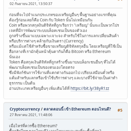
02 กันยายน 2021, 13:50:37
ก่อนที่จะไปจำแนกประเภทของเหรียญอื่นๆ พื้นฐานอย่างแรกที่คุณ
ต้องรู้ก่อนเลยก็คือ Coin กับ Token นั้นไม่เหมือนกัน
Coin หรือพวกสกุลงินดิจิทัลที่ถูกเรียกว่า "เหรียญ" นั้นจะเป็นพวกโปร
เจคที่มีการพัฒนาระบบบล็อคเชนเป็นของตัวเอง
ถูกสร้างขึ้นมาแบบเฉพาะเจาะจง สำหรับใช้ในการแลกเปลี่ยนสินค้า
หรือบริการต่างๆ คล้ายกับเงินตรา (Currency)
หรือแม้แต่ใช้สำหรับซื้อขายเหรียญดิจิทัลสกุลอื่น โดยเหรียญที่ใช้เป็น
สื่อกลางที่เรามักคุ้นหน้าคุ้นตากันก็คือ Bitcoin หรือ Ethereum
นั่นเอง
Token คือสกุลเงินดิจิทัลที่ถูกสร้างขึ้นมาบนบล็อกเชนอื่นๆ ที่ไม่ได้
พัฒนาบล็อคเชนเป็นของตนเองโดยตรง
ซึ่งมีฟังก์ชันการใช้งานที่แตกต่างกันออกไป เปรียบเสมือนตั๋วหรือ
แต้มสำหรับแลกหรือเข้าใช้บริการต่างๆ และบางที่ใช้จ่ายเป็นค่าทำ
ธุรกรรม เป็นต้น
อ่านประเภทเหรียญอื่นๆ เพิ่มเติมได้ที่
https://bit.ly/38yR1zz
Cryptocurrency
/
ตลาดตอนนี้ เข้า Ethereum ตอนไหนดี?
#5
27 สิงหาคม 2021, 11:48:06
เมื่อไหร่ที่ควรซื้อ Ethereum?