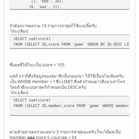
(7, 'bbb', 10),
(8, 'aaa', 11),
(9, 'bbb', 10),
(10, 'aaa', 11),
(11, 'aaa', 11),
ถ้าต้องการผลรวม 10 รายการล่าสุดก็ใช้แบบนี้ครับ
(12, 'bbb', 10),
โค้ด
เลือก
(13, 'aaa', 11),
SELECT sum(score)
(14, 'bbb', 10),
FROM (SELECT ID,score FROM `game` ORDER BY ID DESC LIMIT 
(15, 'aaa', 10)
;
ซึ่งผลที่ได้ก็จะเป็น score = 105
แต่ถ้าเราก็ดึงข้อมูลของสมาชิกนั้นๆออกมา ให้ใช้เงื่อนไขเพิ่มครับ
เป็น WHERE member = ? ซึ่ง LIMIT คือตัวกำหนดว่าดึงมาเท่าไหร่
โดยถ้าดึงแบบล่าสุดก็กำหนดเป็น DESC ครับ
โค้ด
เลือก
SELECT sum(score)
FROM (SELECT ID,member,score FROM `game` WHERE member = '
ตามตัวอย่างผมรวมเฉพาะ 5 รายการล่าสุดนะครับ ก็จะได้ผลเป็น
ีmember
aaa
score 5 เกมล่าสุด = 54