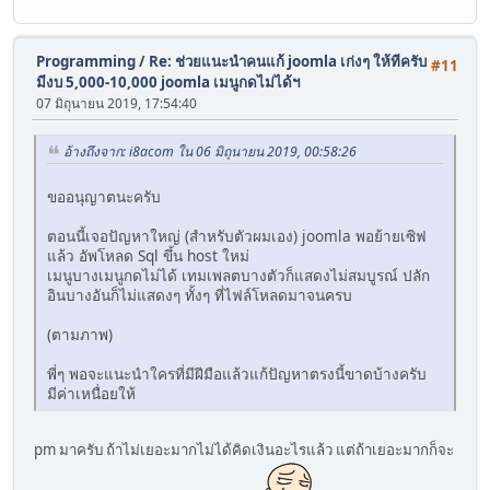
Programming
/
Re: ช่วยแนะนำคนแก้ joomla เก่งๆ ให้ทีครับ
#11
มีงบ 5,000-10,000 joomla เมนูกดไม่ได้ฯ
07 มิถุนายน 2019, 17:54:40
อ้างถึงจาก: i8acom ใน 06 มิถุนายน 2019, 00:58:26
ขออนุญาตนะครับ
ตอนนี้เจอปัญหาใหญ่ (สำหรับตัวผมเอง) joomla พอย้ายเซิฟ
แล้ว อัพโหลด Sql ขึ้น host ใหม่
เมนูบางเมนูกดไม่ได้ เทมเพลตบางตัวก็แสดงไม่สมบูรณ์ ปลัก
อินบางอันก็ไม่แสดงๆ ทั้งๆ ที่ไฟล์โหลดมาจนครบ
(ตามภาพ)
พี่ๆ พอจะแนะนำใครที่มีฝีมือแล้วแก้ปัญหาตรงนี้ขาดบ้างครับ
มีค่าเหนื่อยให้
pm มาครับ ถ้าไม่เยอะมากไม่ได้คิดเงินอะไรแล้ว แต่ถ้าเยอะมากก็จะ