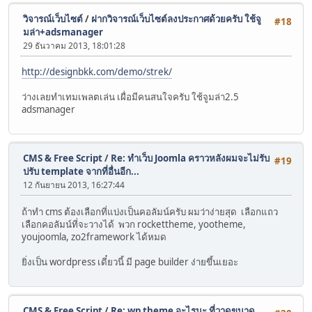
วิจารณ์เว็บไซต์
/
ฝากวิจารณ์เว็บไซต์ลงประกาศด้วยครับ ใช้จู
#18
มล่า+adsmanager
29 ธันวาคม 2013, 18:01:28
http://designbkk.com/demo/strek/
ว่างเลยทำเทมเพลตเล่น เผื่อมีคนสนใจครับ ใช้จูมล่า2.5
adsmanager
CMS & Free Script
/
Re: ทำเว็บ Joomla คราวหลังผมจะไม่รับ
#19
ปรับ template จากที่อื่นอีก...
12 กันยายน 2013, 16:27:44
ถ้าทำ cms ต้องเลือกที่แบ่งเป็นคอลัมน์ครับ ผมว่าง่ายสุด เลือกแถว
เลือกคอลัมน์ที่จะวางได้ พวก rockettheme, yootheme,
youjoomla, zo2framework ได้หมด
ยิ่งเป็น wordpress เดี๋ยวนี้ มี page builder ง่ายขึ้นเยอะ
CMS & Free Script
/
Re: wp theme อะไรนะ ที่วาดขนาด