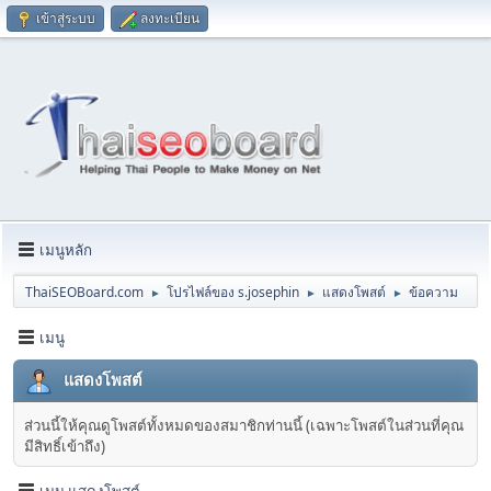
เข้าสู่ระบบ
ลงทะเบียน
เมนูหลัก
ThaiSEOBoard.com
โปรไฟล์ของ s.josephin
แสดงโพสต์
ข้อความ
►
►
►
เมนู
แสดงโพสต์
ส่วนนี้ให้คุณดูโพสต์ทั้งหมดของสมาชิกท่านนี้ (เฉพาะโพสต์ในส่วนที่คุณ
มีสิทธิ์เข้าถึง)
เมนู แสดงโพสต์