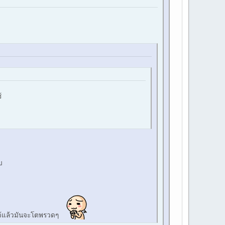
้
บ
งไว้แล้วมันจะโตพรวดๆ