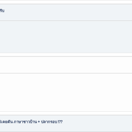
รับ
่เคยตัน ภาษาชาวบ้าน + ปลากรอบ !??