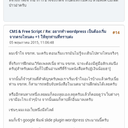
ที่จริงถ้าฟังจากอาการ อาจจะเกิดจากปิดแทกไม่ครบ หรือลิงค์ css ผิด
ป่าวอ่าครับ
CMS & Free Script
/
Re: อยากทำ wordpress เป็นต้องเริ่ม
#14
จากตรงไหนคะ +1 ให้ทุกท่านที่ทราบค่ะ
05 พฤษภาคม 2015, 11:06:48
ผมเข้าใจ จขกท. นะครับ ตอนเริ่มเเรกมันไม่รู้จะเดินไปทางไหนจริงๆ
ที่จริงการฝึกฝนเวิร์ดเพลสเนี่ย ท่าน จขกท. น่าจะต้องมีคู่มือสักเล่มนึง
ครับ(สำหรับผมเนี่ยก็ไปยืนอ่านฟรีที่ร้านหนังสือครับ)[เงินน้อยฮา]
จากนั้นก็จำๆส่วนที่สำคัญๆครับพอเราเริ่มเข้าใจอะไรบ้างแล้วครับเนี่ย
ท่าน จขกท. ก็สามารถหยิบจับหนังสือในเนตมาอ่านฝึกฝนได้เลยครับ
หรืออีกหนทางหนึ่งเลยผมก็ลองลุยเองเลยครับแล้วก็คอยดูว่าเว็บต่างๆ
เขามีอะไรเเจ๋วๆบ้าง จากนั้นผมก็หาปลั๊กอิ๋นมาลงครับ
เช่นๆ ผมเจอเว็บหนึ่งมีสไลด์
ผมก็เข้า google พิมพ์ slide plugin wordpress ประมาณนี้ครับ