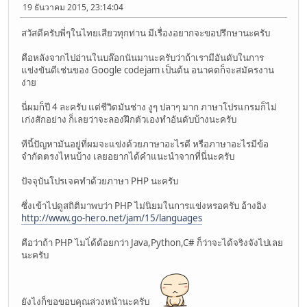
19 ธันวาคม 2015, 23:14:04
สวัสดีครับพี่ๆในไทยเสียวทุกท่าน มีเรื่องอยากจะขอปรึกษานะครับ
คือหลังจากไปอ่านในบล๊อกนันมานะครับว่าถ้าเรามีอันดับในการ
แข่งขันดีเช่นของ Google codejam เป็นต้น อนาคตก็จะสมัครงาน
ง่าย
นี่ผมก็ปี 4 ละครับ แต่ชีวิตมันช่าง งูๆ ปลาๆ มาก ภาษาโปรแกรมก็ไม่
เก่งสักอย่าง ก็เลยว่าจะลองฝึกตัวเองทำอันดับบ้างนะครับ
ทีนี้ปัญหามันอยู่ที่ผมจะแข่งด้วยภาษาอะไรดี หรือภาษาอะไรมีข้อ
จำกัดตรงไหนบ้าง เลยอยากได้คำแนะนำจากที่นี่นะครับ
ปัจจุบันโปรเจคทำด้วยภาษา PHP นะครับ
ซึ่งเข้าไปดูสถิติมาพบว่า PHP ไม่นิยมในการแข่งหรอครับ อ้างอิง
http://www.go-hero.net/jam/15/languages
คือว่าถ้า PHP ไมไ่ด้ด้อยกว่า Java,Python,C# ก็ว่าจะได้จริงจังไปเลย
นะครับ
ยังไงก็ขอขอบคุณล่วงหน้านะครับ