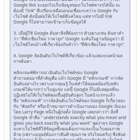
Google Bot จะออกไปเก็บข้อมูลของเว็บไซต์ต่างๆได้นั้น จะ
ต้องมี “link” ที่เปรียบเหมือนถนนเชื่อมระหว่าง Google กับ
เว็บไซต์ ดังนั้นต่อให้เว็บไซต์ดีแค่ไหน แต่หากไม่มี link
Google ก็ไม่สามารถเข้ามาเก็บข้อมูลได้
3. เมื่อผู้ใช้ Google ค้นหาสิ่งที่ต้องการ ตัวอย่างเช่น ค้นหาคำ
ว่า “ที่พักเชียงใหม่ ราคาถูก” Google จะค้นในฐานข้อมูลว่า มี
เว็บไซต์ไหนบ้างที่เกี่ยวข้องกับคำว่า “ที่พักเชียงใหม่ ราคาถูก”
4. Google จัดอันดับเว็บไซต์ที่เกี่ยวข้อง แล้วแสดงบนหน้าผล
การค้นหา
หลักเกณฑ์พิจารณาอันดับเว็บไซต์ของ Google
คำถามต่อมาที่สำคัญคือ แล้ว Google มี “หลักเกณฑ์” การจัด
อันดับอย่างไร เพราะหากคุณรู้ ก็แค่ทำให้สอดคล้องกับหลัก
เกณฑ์ให้มากกว่าเว็บคู่แข่ง แค่นี้ Google ก็ไม่มีเหตุผลที่จะ
ปฏิเสธไม่ให้เว็บไซต์คุณขึ้นสู่อันดับสูงๆ ในหน้าแรกๆแล้ว
ซึ่ง “หลักเกณฑ์” การจัดอันดับเว็บไซต์ของ Google ก็เกี่ยวของ
กับ “พันธกิจ” หรือเป้าหมายการดำเนินงานของ Google นั่นเอง
โดย Larry Page หนึ่งในผู้ก่อตั้ง Google เคยกล่าวว่า สิ่งที่
Google ทำคือ ” understands exactly what you mean and
gives you back exactly what you want” พูดง่ายๆ Google
จะหาเว็บไซต์ที่ให้ข้อมูลซึ่งคุณต้องการและเป็นเว็บคุณภาพ
ด้วย (เพราะมนุษย์ต้องการสินค้าคุณภาพ จริงไหมครับ) ซึ่งพันธ
กิจดังกล่าว ก็เป็นแก่นของหลักเกณฑ์ในการจัดอันดับเว็บไซต์