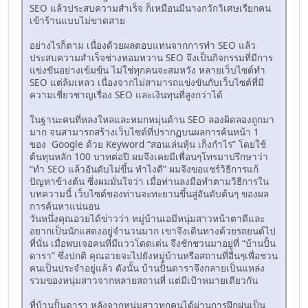
SEO แล้วประสบความสำเร็จ ก็เหมือนมีนางกวักวิเศษเรียกคน
เข้าร้านแบบไม่ขาดสาย
อย่างไรก็ตาม เนื่องด้วยผลตอบแทนจากการทำ SEO แล้ว
ประสบความสำเร็จช่างหอมหวาน SEO จึงเป็นกิจกรรมที่มีการ
แข่งขันอย่างเข้มข้น ไม่ใช่ทุกคนจะสมหวัง หลายเว็บไซต์ทำ
SEO แต่ล้มเหลว เนื่องจากไม่สามารถแข่งขันกับเว็บไซต์ที่มี
ความเชี่ยวชาญเรื่อง SEO และเงินทุนที่สูงกว่าได้
ในฐานะคนที่หลงใหลและหมกหมุ่นด้าน SEO ลองผิดลองถูกมา
มาก จนสามารถสร้างเว็บไซต์ที่ปรากฏบนผลการค้นหน้า 1
ของ Google ด้วย Keyword “สอนเล่นหุ้น เก็งกำไร” โดยใช้
ต้นทุนหลัก 100 บาทต่อปี ผมจึงเคยมีเพื่อนๆโทรมาปรึกษาว่า
“ทำ SEO แล้วอันดับไม่ขึ้น ทำไงดี” ผมจึงขอแชร์วิธีการแก้
ปัญหาข้างต้น ซึ่งผมมั่นใจว่า เมื่อท่านลงมือทำตามวิธีการใน
บทความนี้ เว็บไซต์ของท่านจะทะยานขึ้นสู่อันดับต้นๆ ของผล
การค้นหาแน่นอน
วันหนึ่งคุณอวยได้ข่าวว่า หมู่บ้านเอมีหนุ่มสาวหน้าตาดีและ
อยากเป็นนักแสดงอยู่จำนวนมาก เขาจึงเดินทางด้วยรถยนต์ไป
ที่นั่น เมื่อพบเจอคนที่มีแววโดดเด่น จึงชักชวนมาอยู่ที่ “บ้านปั้น
ดารา” ซึ่งปกติ คุณอวยจะไปยังหมู่บ้านหรือสถานที่อื่นๆเพื่อชวน
คนเป็นประจำอยู่แล้ว ดังนั้น บ้านปั้นดาราจึงกลายเป็นแหล่ง
รวมของหนุ่มสาวจากหลายสถานที่ แต่มีเป้าหมายเดียวกัน
ที่บ้านปั้นดารา หลังจากหนุ่มสาวทุกคนได้ผ่านการฝึกฝนเป็น