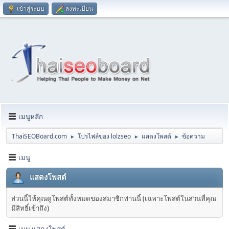
เข้าสู่ระบบ
ลงทะเบียน
เมนูหลัก
ThaiSEOBoard.com
โปรไฟล์ของ lolzseo
แสดงโพสต์
ข้อความ
►
►
►
เมนู
แสดงโพสต์
ส่วนนี้ให้คุณดูโพสต์ทั้งหมดของสมาชิกท่านนี้ (เฉพาะโพสต์ในส่วนที่คุณ
มีสิทธิ์เข้าถึง)
เมนู แสดงโพสต์