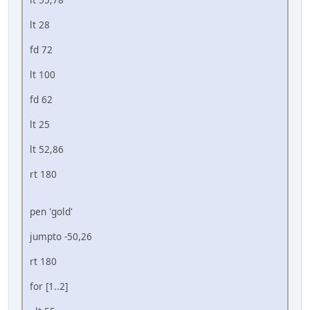
lt 28
fd 72
lt 100
fd 62
lt 25
lt 52,86
rt 180
pen 'gold'
jumpto -50,26
rt 180
for [1..2]