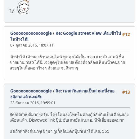
ได้
Gooooooooooooogle
/
Re: Google street view เดินเข้าไป
#12
ในห้างได้!
07 ตุลาคม 2016, 18:07:11
ถ้าทำให้ เจ้าของร้านออนไลน์ พูดคุยได้เป็น map แบบในเกมส์ ซื้อ
ขายผ่าน map ได้นี่ เจ๋งสุดๆไปเลย ปล ต้องตั้งกล้องเห็นหน้าคนขาย
สวยๆใส่เสื้อคอกว้างๆ ด้วยนะ จะดีมากๆ
Gooooooooooooogle
/
Re: เพนกวินกลายเป็นส่วนหนึ่งขอ
#13
งอัลกอแล้วนะครับ
23 กันยายน 2016, 19:59:01
Real time ดีมากๆครับ. ใครโดนลงโทษไม่ต้องกู้กลับกันเป็นเดือนสอง
เดือนแล้ว. Disvowed link ปุ๊ป. อับเดทอันดับเลย. หึหึเยี่ยมยอดมาก
แต่ถ้าทำลิงค์เน่าๆเข้ามา กูเกิ้ลอินเด็กปุ๊ปก็เน่าได้เลย. 555