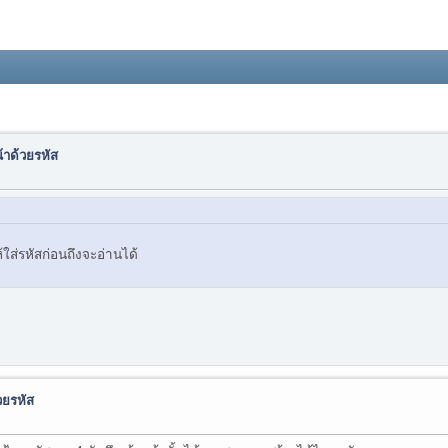
้าด้วยรหัส
ส่รหัสก่อนถึงจะอ่านได้
วยรหัส