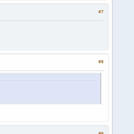
#7
#8
#9