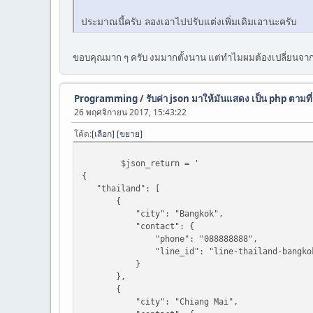
ประมาณนี้ครับ ลองเอาไปปรับแต่งเพิ่มเดิมเอานะครับ
ขอบคุณมาก ๆ ครับ งมมากตั้งนาน แต่ทำไมผมต้องเปลี่ยนจาก j
Programming
/
รับค่า json มาให้มันแสดง เป็น php ตามที
26 พฤศจิกายน 2017, 15:43:22
โค้ด
เลือก
ขยาย
$json_return = '
{
"thailand": [
{
"city": "Bangkok",
"contact": {
"phone": "088888888",
"line_id": "line-thailand-bangko
}
},
{
"city": "Chiang Mai",