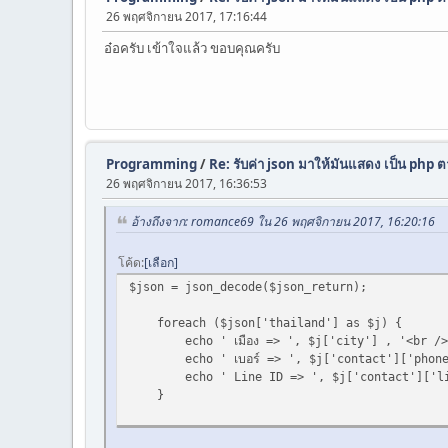
26 พฤศจิกายน 2017, 17:16:44
อ๋อครับ เข้าใจแล้ว ขอบคุณครับ
Programming
/
Re: รับค่า json มาให้มันแสดง เป็น php ต
26 พฤศจิกายน 2017, 16:36:53
อ้างถึงจาก: romance69 ใน 26 พฤศจิกายน 2017, 16:20:16
โค้ด
เลือก
$json = json_decode($json_return);
foreach ($json['thailand'] as $j) {
echo ' เมือง => ', $j['city'] , '<br />
echo ' เบอร์ => ', $j['contact']['phone'
echo ' Line ID => ', $j['contact']['lin
}