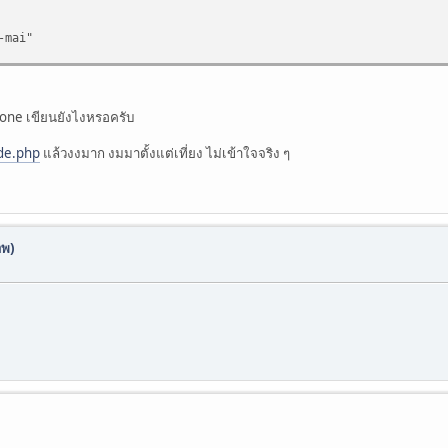
mai"
hone เขียนยังไงหรอครับ
ode.php
แล้วงงมาก งมมาตั้งแต่เที่ยง ไม่เข้าใจจริง ๆ
k"
าพ)
o"