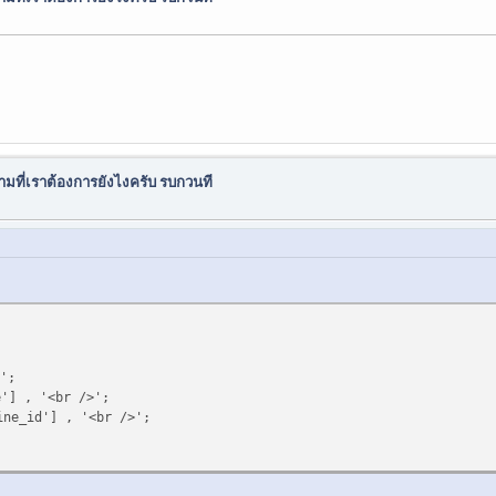
ามที่เราต้องการยังไงครับ รบกวนที
';
] , '<br />';
e_id'] , '<br />';