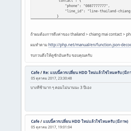
"contact": {
"phone": "0887777777",
"line_id": "line-thailand-chiang-
}
}
],
"usa": [
ถ้าผมต้องการดึงค่าของ thailand > chiang mai contact > p
{
"city": "New York",
ผมทำตาม
http://php.net/manual/en/function.json-dec
"contact": {
"phone": "0886666666",
รบกวนดึงให้ดูซักอันครับ ขอบคุณครับ
"line_id": "line-thailand-new_yor
}
},
Cafe
/
Re: แบบนี้ควรเปลี่ยน HDD ใหม่แล้วใช่ไหมครับ (มีภ
{
05 ตุลาคม 2017, 23:30:48
"city": "Chicago",
"contact": {
บางทีช้ามาก ๆ คอมไม่นานนะ 3 ปีเอง
"phone": "0885555555",
"line_id": "line-thailand-chicag
}
}
]
}
Cafe
/
แบบนี้ควรเปลี่ยน HDD ใหม่แล้วใช่ไหมครับ (มีภาพ)
';
05 ตุลาคม 2017, 19:01:04