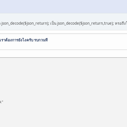
son_decode($json_return); เป็น json_decode($json_return,true); หรอถึงใช
่เราต้องการยังไงครับ รบกวนที
k"