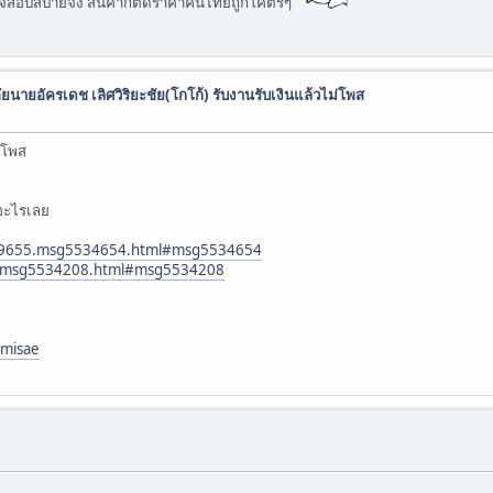
รวจสอบสบายจัง สินค้าก็ตัดราคาคนไทยถูกโคตรๆ
ัยนายอัครเดช เลิศวิริยะชัย(โกโก้) รับงานรับเงินแล้วไม่โพส
ม่โพส
บอะไรเลย
,429655.msg5534654.html#msg5534654
61.msg5534208.html#msg5534208
.misae