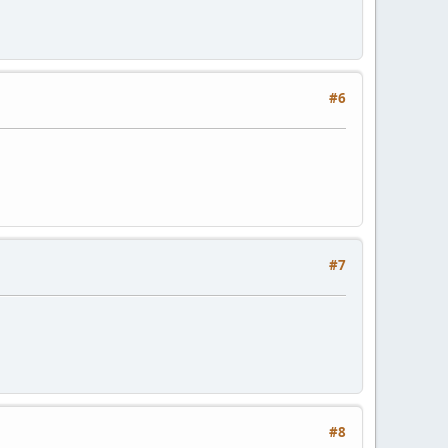
#6
#7
#8