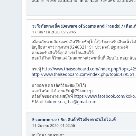
จีนมาขายไทย ไม่โดนเก็บภาษี มอก./อย./ลิขสิทธิ์ ไม่โดนต
ระวังภัยทางเน็ต (Beware of Scams and Frauds)
/
เตือนภ
17 เมษายน 2020, 09:29:45
เตือนภัยนายอัครเดช เลิศวิริยะชัย(โกโก้) รับงานรับเงินแล้วไ
บัญชีธนาคาร กรุงเทพ 9240321191 ประพจน์ ปฐมนุพงศ์
ตอนจะรับเงินให้ลูกค้าเร่งโอนเงินให้
ตอนให้โพสก็โพสแค่ โพสแรก หลังจากนั้นก็เงียบ ไม่ตอบกลั
กระทู้
http://www.thaiseoboard.com/index.php/topic
http://www.thaiseoboard.com/index.php/topic,4295
นายอัครเดช เลิศวิริยะชัย(โกโก้)
แอดไลน์มาได้เลยครับ @794xdzzp
หรือทักช่องทางเฟสบุ๊คที่
https://www.facebook.com/koko
E-Mail:
kokomisea_thai@gmail.com
E-commerce
/
Re: สินค้ารีวิวดีราคามันไปไวแท้
11 มีนาคม 2020, 01:02:56
ผมโดย มาหลายตัว