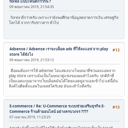
forex แบบไหนดีกว่ากัน ?
09 พฤษภาคม 2019, 21:54:35
forex ดีกว่าครับ เพราะเรายังพอศึกษาข้อมูลตลาดการเงิน เศรษฐกิจ
โลกได้ จากการับข่าวสาร ทั่วไป
Adsense
/
Adsense เราจะบล็อค ads ที่ให้ลงแอฟ จาก play
#12
store ได้ยังไง
09 พฤษภาคม 2019, 21:53:12
คือผมต้องการให้ adsense ไม่แสดงบางโฆษณาที่ชวนลงแอพจาก
play store เพราะมันเป็นโฆษณาคู่แข่งของผมทำไงครับ ปกติถ้าที่
เป็นแอดแบบมาจากเว็บบล็อคมันได้โดยแอดยูอาแอลเข้าไป แต่นี้มัน
ลิงค์ไปติดตั้งแอพในเพลสโตร์เลย มันจะทำไงดีครับ
E-commerce
/
Re: U-Commerce ระบบช่วยเสริมธุรกิจ E-
#13
Commerce ร้านค้าออนไลน์ อย่างครบวงจร ????
07 เมษายน 2019, 11:23:25
tarad เด๋วนี้แทบไม่มีใครใช้แล้วมั่งครับ ผมไม่ค่อยเห็นเว็บ tarad