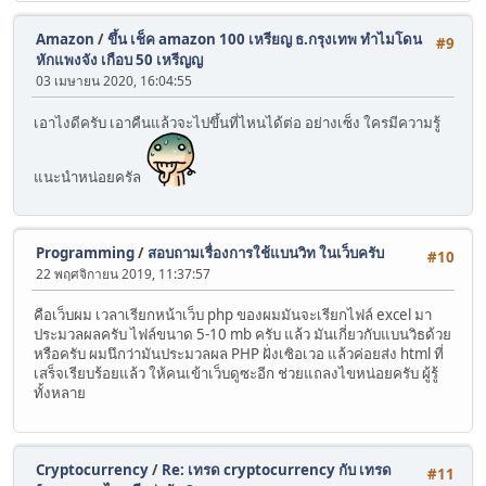
Amazon
/
ขึ้น เช็ค amazon 100 เหรียญ ธ.กรุงเทพ ทำไมโดน
#9
หักแพงจัง เกือบ 50 เหรีญญ
03 เมษายน 2020, 16:04:55
เอาไงดีครับ เอาคืนแล้วจะไปขึ้นที่ไหนได้ต่อ อย่างเซ็ง ใครมีความรู้
แนะนำหน่อยครัล
Programming
/
สอบถามเรื่องการใช้แบนวิท ในเว็บครับ
#10
22 พฤศจิกายน 2019, 11:37:57
คือเว็บผม เวลาเรียกหน้าเว็บ php ของผมมันจะเรียกไฟล์ excel มา
ประมวลผลครับ ไฟล์ขนาด 5-10 mb ครับ แล้ว มันเกี่ยวกับแบนวิธด้วย
หรือครับ ผมนึกว่ามันประมวลผล PHP ฝั่งเซิอเวอ แล้วค่อยส่ง html ที่
เสร็จเรียบร้อยแล้ว ให้คนเข้าเว็บดูซะอีก ช่วยแถลงไขหน่อยครับ ผู้รู้
ทั้งหลาย
Cryptocurrency
/
Re: เทรด cryptocurrency กับ เทรด
#11