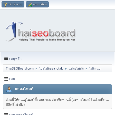
เข้าสู่ระบบ
ลงทะเบียน
เมนูหลัก
ThaiSEOBoard.com
โปรไฟล์ของ jotaki
แสดงโพสต์
ไฟล์แนบ
►
►
►
เมนู
แสดงโพสต์
ส่วนนี้ให้คุณดูโพสต์ทั้งหมดของสมาชิกท่านนี้ (เฉพาะโพสต์ในส่วนที่คุณ
มีสิทธิ์เข้าถึง)
เมนู แสดงโพสต์