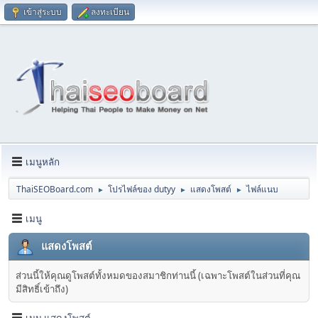
เข้าสู่ระบบ
ลงทะเบียน
เมนูหลัก
ThaiSEOBoard.com
โปรไฟล์ของ dutyy
แสดงโพสต์
ไฟล์แนบ
►
►
►
เมนู
แสดงโพสต์
ส่วนนี้ให้คุณดูโพสต์ทั้งหมดของสมาชิกท่านนี้ (เฉพาะโพสต์ในส่วนที่คุณ
มีสิทธิ์เข้าถึง)
เมนู แสดงโพสต์