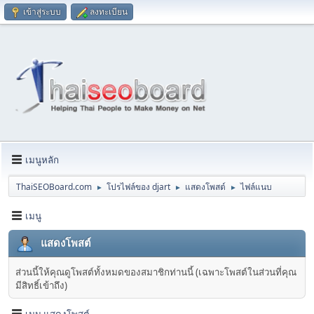
เข้าสู่ระบบ
ลงทะเบียน
เมนูหลัก
ThaiSEOBoard.com
โปรไฟล์ของ djart
แสดงโพสต์
ไฟล์แนบ
►
►
►
เมนู
แสดงโพสต์
ส่วนนี้ให้คุณดูโพสต์ทั้งหมดของสมาชิกท่านนี้ (เฉพาะโพสต์ในส่วนที่คุณ
มีสิทธิ์เข้าถึง)
เมนู แสดงโพสต์