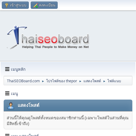
เข้าสู่ระบบ
ลงทะเบียน
เมนูหลัก
ThaiSEOBoard.com
โปรไฟล์ของ thepor
แสดงโพสต์
ไฟล์แนบ
►
►
►
เมนู
แสดงโพสต์
ส่วนนี้ให้คุณดูโพสต์ทั้งหมดของสมาชิกท่านนี้ (เฉพาะโพสต์ในส่วนที่คุณ
มีสิทธิ์เข้าถึง)
เมนู แสดงโพสต์