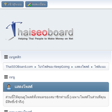
เข้าสู่ระบบ
ลงทะเบียน
เมนูหลัก
ThaiSEOBoard.com
โปรไฟล์ของ KeepGoing
แสดงโพสต์
ไฟล์แนบ
►
►
►
เมนู
แสดงโพสต์
ส่วนนี้ให้คุณดูโพสต์ทั้งหมดของสมาชิกท่านนี้ (เฉพาะโพสต์ในส่วนที่คุณ
มีสิทธิ์เข้าถึง)
เมนู แสดงโพสต์