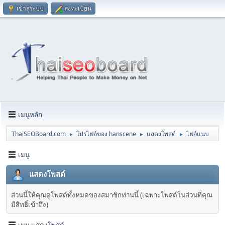
เข้าสู่ระบบ
ลงทะเบียน
เมนูหลัก
ThaiSEOBoard.com
โปรไฟล์ของ hanscene
แสดงโพสต์
ไฟล์แนบ
►
►
►
เมนู
แสดงโพสต์
ส่วนนี้ให้คุณดูโพสต์ทั้งหมดของสมาชิกท่านนี้ (เฉพาะโพสต์ในส่วนที่คุณ
มีสิทธิ์เข้าถึง)
เมนู แสดงโพสต์