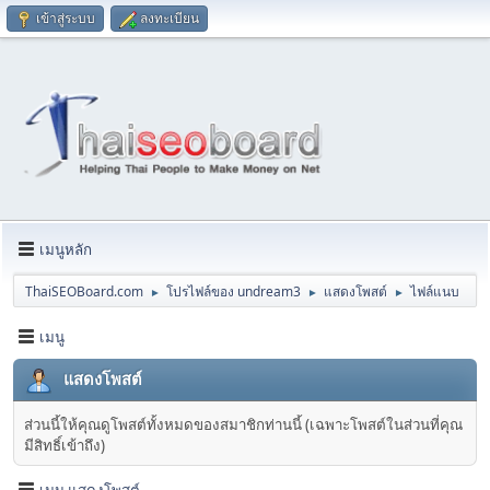
เข้าสู่ระบบ
ลงทะเบียน
เมนูหลัก
ThaiSEOBoard.com
โปรไฟล์ของ undream3
แสดงโพสต์
ไฟล์แนบ
►
►
►
เมนู
แสดงโพสต์
ส่วนนี้ให้คุณดูโพสต์ทั้งหมดของสมาชิกท่านนี้ (เฉพาะโพสต์ในส่วนที่คุณ
มีสิทธิ์เข้าถึง)
เมนู แสดงโพสต์