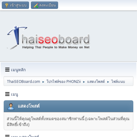
เข้าสู่ระบบ
ลงทะเบียน
เมนูหลัก
ThaiSEOBoard.com
โปรไฟล์ของ PHONZii
แสดงโพสต์
ไฟล์แนบ
►
►
►
เมนู
แสดงโพสต์
ส่วนนี้ให้คุณดูโพสต์ทั้งหมดของสมาชิกท่านนี้ (เฉพาะโพสต์ในส่วนที่คุณ
มีสิทธิ์เข้าถึง)
เมนู แสดงโพสต์