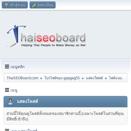
เข้าสู่ระบบ
ลงทะเบียน
เมนูหลัก
ThaiSEOBoard.com
โปรไฟล์ของ gapgag55
แสดงโพสต์
ไฟล์แนบ
►
►
►
เมนู
แสดงโพสต์
ส่วนนี้ให้คุณดูโพสต์ทั้งหมดของสมาชิกท่านนี้ (เฉพาะโพสต์ในส่วนที่คุณ
มีสิทธิ์เข้าถึง)
เมนู แสดงโพสต์