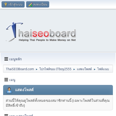
เข้าสู่ระบบ
ลงทะเบียน
เมนูหลัก
ThaiSEOBoard.com
โปรไฟล์ของ ITboy2555
แสดงโพสต์
ไฟล์แนบ
►
►
►
เมนู
แสดงโพสต์
ส่วนนี้ให้คุณดูโพสต์ทั้งหมดของสมาชิกท่านนี้ (เฉพาะโพสต์ในส่วนที่คุณ
มีสิทธิ์เข้าถึง)
เมนู แสดงโพสต์