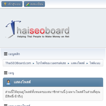
เข้าสู่ระบบ
ลงทะเบียน
เมนูหลัก
ThaiSEOBoard.com
โปรไฟล์ของ saemakute
แสดงโพสต์
ไฟล์แนบ
►
►
►
เมนู
แสดงโพสต์
ส่วนนี้ให้คุณดูโพสต์ทั้งหมดของสมาชิกท่านนี้ (เฉพาะโพสต์ในส่วนที่คุณ
มีสิทธิ์เข้าถึง)
เมนู แสดงโพสต์