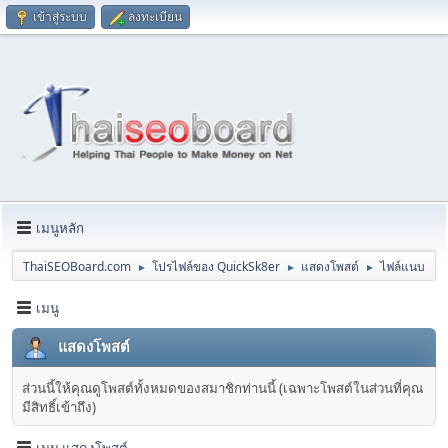
เข้าสู่ระบบ
ลงทะเบียน
เมนูหลัก
ThaiSEOBoard.com
โปรไฟล์ของ QuickSk8er
แสดงโพสต์
ไฟล์แนบ
►
►
►
เมนู
แสดงโพสต์
ส่วนนี้ให้คุณดูโพสต์ทั้งหมดของสมาชิกท่านนี้ (เฉพาะโพสต์ในส่วนที่คุณ
มีสิทธิ์เข้าถึง)
เมนู แสดงโพสต์