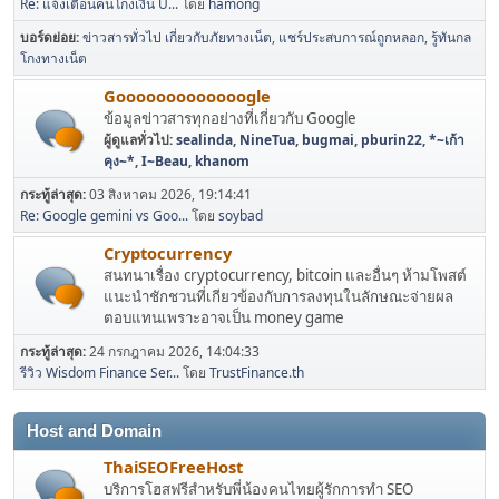
Re: แจ้งเตือนคนโกงเงิน U...
โดย
hamong
บอร์ดย่อย
ข่าวสารทั่วไป เกี่ยวกับภัยทางเน็ต
แชร์ประสบการณ์ถูกหลอก
รู้ทันกล
โกงทางเน็ต
Gooooooooooooogle
ข้อมูลข่าวสารทุกอย่างที่เกี่ยวกับ Google
ผู้ดูแลทั่วไป:
sealinda
,
NineTua
,
bugmai
,
pburin22
,
*~เก้า
คุง~*
,
I~Beau
,
khanom
กระทู้ล่าสุด:
03 สิงหาคม 2026, 19:14:41
Re: Google gemini vs Goo...
โดย
soybad
Cryptocurrency
สนทนาเรื่อง cryptocurrency, bitcoin และอื่นๆ ห้ามโพสต์
แนะนำชักชวนที่เกียวข้องกับการลงทุนในลักษณะจ่ายผล
ตอบแทนเพราะอาจเป็น money game
กระทู้ล่าสุด:
24 กรกฎาคม 2026, 14:04:33
รีวิว Wisdom Finance Ser...
โดย
TrustFinance.th
Host and Domain
ThaiSEOFreeHost
บริการโฮสฟรีสำหรับพี่น้องคนไทยผู้รักการทำ SEO