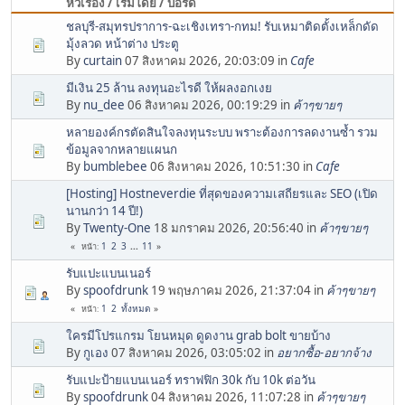
หัวเรื่อง / เริ่มโดย / บอร์ด
ชลบุรี-สมุทรปราการ-ฉะเชิงเทรา-กทม! รับเหมาติดตั้งเหล็กดัด
มุ้งลวด หน้าต่าง ประตู
By
curtain
07 สิงหาคม 2026, 20:03:09 in
Cafe
มีเงิน 25 ล้าน ลงทุนอะไรดี ให้ผลงอกเงย
By
nu_dee
06 สิงหาคม 2026, 00:19:29 in
ค้าๆขายๆ
หลายองค์กรตัดสินใจลงทุนระบบ พราะต้องการลดงานซ้ำ รวม
ข้อมูลจากหลายแผนก
By
bumblebee
06 สิงหาคม 2026, 10:51:30 in
Cafe
[Hosting] Hostneverdie ที่สุดของความเสถียรและ SEO (เปิด
นานกว่า 14 ปี!)
By
Twenty-One
18 มกราคม 2026, 20:56:40 in
ค้าๆขายๆ
1
2
3
...
11
หน้า
รับแปะแบนเนอร์
By
spoofdrunk
19 พฤษภาคม 2026, 21:37:04 in
ค้าๆขายๆ
1
2
ทั้งหมด
หน้า
ใครมีโปรแกรม โยนหมุด ดูดงาน grab bolt ขายบ้าง
By
กูเอง
07 สิงหาคม 2026, 03:05:02 in
อยากซื้อ-อยากจ้าง
รับแปะป้ายแบนเนอร์ ทราฟฟิก 30k กับ 10k ต่อวัน
By
spoofdrunk
04 สิงหาคม 2026, 11:07:28 in
ค้าๆขายๆ