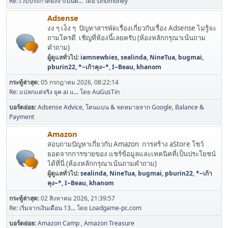
Re: เว็บประกาศยังจำเป็นต...
โดย
sinomoney
Adsense
งง ๆ เง็ง ๆ ปัญหาสารพัดเรื่องเกี่ยวกับเรื่อง Adsense ไม่รู้จะ
ถามใครดี เชิญที่ห้องนี้เลยครับ (ห้องหลักกรุณาเน้นถาม
คำถาม)
ผู้ดูแลทั่วไป:
iamnewbies
,
sealinda
,
NineTua
,
bugmai
,
pburin22
,
*~เก้าคุง~*
,
I~Beau
,
khanom
กระทู้ล่าสุด:
05 กรกฎาคม 2026, 08:22:14
Re: แปลกแต่จริง ยุค ai แ...
โดย
AuGusTin
บอร์ดย่อย
Adsense Advice
โดนแบน & จดหมายจาก Google
Balance &
Payment
Amazon
สอบถามปัญหาเกี่ยวกับ Amazon การสร้าง aStore โชว์
ยอดจากการขายของ แชร์ข้อมูลและเทคนิคที่เป็นประโยชน์
ได้ที่นี่ (ห้องหลักกรุณาเน้นถามคำถาม)
ผู้ดูแลทั่วไป:
sealinda
,
NineTua
,
bugmai
,
pburin22
,
*~เก้า
คุง~*
,
I~Beau
,
khanom
กระทู้ล่าสุด:
02 สิงหาคม 2026, 21:39:57
Re: เริ่มจากเงินเดือน 13...
โดย
Loadgame-pc.com
บอร์ดย่อย
Amazon Camp
Amazon Treasure