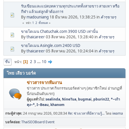
รับเขียนและแปลบทความทุกประเภททั้งสายขาว สายเทา หรือ
กีฬา แล้วแต่ลูกค้าต้องการ
By
madouniang
18 มีนาคม 2026, 13:38:25 in
ค้าๆขายๆ
1
2
ทั้งหมด
หน้า
ขายโดเมน Chatuchak.com 3900 USD เท่านั้น
By
thaicareer
03 สิงหาคม 2026, 13:28:40 in
ค้าๆขายๆ
ขายโดเมน Asingle.com 2400 USD
By
thaicareer
05 สิงหาคม 2026, 10:24:04 in
ค้าๆขายๆ
2
3
...
10
หน้า
1
ขึ้น
ไทย เสียว บอร์ด
ข่าวสารจากทีมงาน
ข่าวสาร ประกาศ กิจกรรมบอร์ดต่างๆ (สมาชิกใหม่ อ่านกฏที่
นี่ก่อนอันดับแรก)
ผู้ดูแลทั่วไป:
sealinda
,
NineTua
,
bugmai
,
pburin22
,
*~เก้า
คุง~*
,
I~Beau
,
khanom
กระทู้ล่าสุด:
24 กรกฎาคม 2026, 00:28:34
Re: ช่วงเวลาที่มีความรู้...
โดย
iwama
บอร์ดย่อย
ThaiSEOBoard Event