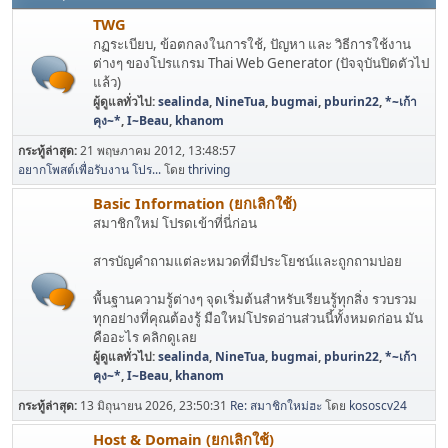
TWG
กฏระเบียบ, ข้อตกลงในการใช้, ปัญหา และ วิธีการใช้งาน
ต่างๆ ของโปรแกรม Thai Web Generator (ปัจจุบันปิดตัวไป
แล้ว)
ผู้ดูแลทั่วไป:
sealinda
,
NineTua
,
bugmai
,
pburin22
,
*~เก้า
คุง~*
,
I~Beau
,
khanom
กระทู้ล่าสุด:
21 พฤษภาคม 2012, 13:48:57
อยากโพสต์เพื่อรับงาน โปร...
โดย
thriving
Basic Information (ยกเลิกใช้)
สมาชิกใหม่ โปรดเข้าที่นี่ก่อน
สารบัญคำถามแต่ละหมวดที่มีประโยชน์และถูกถามบ่อย
พื้นฐานความรู้ต่างๆ จุดเริ่มต้นสำหรับเรียนรู้ทุกสิ่ง รวบรวม
ทุกอย่างที่คุณต้องรู้ มือใหม่โปรดอ่านส่วนนี้ทั้งหมดก่อน มัน
คืออะไร คลิกดูเลย
ผู้ดูแลทั่วไป:
sealinda
,
NineTua
,
bugmai
,
pburin22
,
*~เก้า
คุง~*
,
I~Beau
,
khanom
กระทู้ล่าสุด:
13 มิถุนายน 2026, 23:50:31
Re: สมาชิกใหม่ฮะ
โดย
kososcv24
Host & Domain (ยกเลิกใช้)