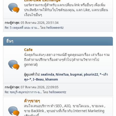
บอร์ดรวมกระทู้สำหรับ แลกเปลี่ยน link หรืออื่นๆ เพื่อเพิ่ม
ประสิทธิภาพให้กับเว็บไซต์ของคุณ, แลก Like, แลกเปลี่ยน
เงื่อนไขอื่นๆ
กระทู้ล่าสุด:
05 สิงหาคม 2026, 20:51:34
Re: 5 เหตุผลที่ เดอะ ธาม...
โดย
helloweentz
อื่นๆ
Cafe
นั่งคุยกันเล่นๆ เฮฮา อารมณ์ดี พูดคุยนอกเรื่อง เล่าเรื่อง รวม
ถึงคำถามปรึกษาเรื่องต่างๆทั่วไป (คำถามวิชาการไป
general)
ผู้ดูแลทั่วไป:
sealinda
,
NineTua
,
bugmai
,
pburin22
,
*~เก้า
คุง~*
,
I~Beau
,
khanom
กระทู้ล่าสุด:
07 สิงหาคม 2026, 22:09:05
Re: ชลบุรี-สมุทรปราการ-ฉ...
โดย
helloweentz
ค้าๆขายๆ
สนใจเสนอบริการ ทำ SEO , AIO, ขายโดเมน , ขายเพจ ,
ขาย Backlink , ทุกอย่างที่เกี่ยวกับ Internet Marketing
เชิญห้องนี้