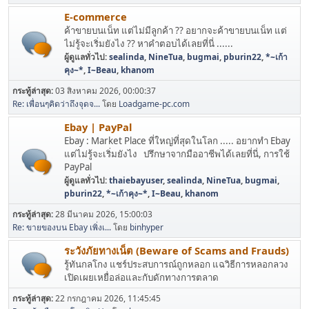
E-commerce
ค้าขายบนเน็ท แต่ไม่มีลูกค้า ?? อยากจะค้าขายบนเน็ท แต่
ไม่รู้จะเริ่มยังไง ?? หาคำตอบได้เลยที่นี่ ......
ผู้ดูแลทั่วไป:
sealinda
,
NineTua
,
bugmai
,
pburin22
,
*~เก้า
คุง~*
,
I~Beau
,
khanom
กระทู้ล่าสุด:
03 สิงหาคม 2026, 00:00:37
Re: เพื่อนๆคิดว่าถึงจุดจ...
โดย
Loadgame-pc.com
Ebay | PayPal
Ebay : Market Place ที่ใหญ่ที่สุดในโลก ..... อยากทำ Ebay
แต่ไม่รู้จะเริ่มยังไง ปรึกษาจากมืออาชีพได้เลยที่นี่, การใช้
PayPal
ผู้ดูแลทั่วไป:
thaiebayuser
,
sealinda
,
NineTua
,
bugmai
,
pburin22
,
*~เก้าคุง~*
,
I~Beau
,
khanom
กระทู้ล่าสุด:
28 มีนาคม 2026, 15:00:03
Re: ขายของบน Ebay เพิ่งเ...
โดย
binhyper
ระวังภัยทางเน็ต (Beware of Scams and Frauds)
รู้ทันกลโกง แชร์ประสบการณ์ถูกหลอก แฉวิธีการหลอกลวง
เปิดเผยเหยื่อล่อและกับดักทางการตลาด
กระทู้ล่าสุด:
22 กรกฎาคม 2026, 11:45:45