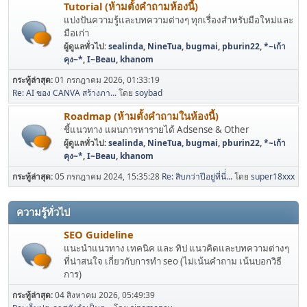
Tutorial (ห้ามตั้งคำถามห้องนี้)
แบ่งปันความรู้และบทความต่างๆ ทุกเรื่องสำหรับมือใหม่และ
มือเก่า
ผู้ดูแลทั่วไป:
sealinda
,
NineTua
,
bugmai
,
pburin22
,
*~เก้า
คุง~*
,
I~Beau
,
khanom
กระทู้ล่าสุด:
01 กรกฎาคม 2026, 01:33:19
Re: AI ของ CANVA สร้างภา...
โดย
soybad
Roadmap (ห้ามตั้งคำถามในห้องนี้)
ชี้แนวทาง แผนการหารายได้ Adsense & Other
ผู้ดูแลทั่วไป:
sealinda
,
NineTua
,
bugmai
,
pburin22
,
*~เก้า
คุง~*
,
I~Beau
,
khanom
กระทู้ล่าสุด:
05 กรกฎาคม 2024, 15:35:28
Re: สิบกว่าปีอยู่ที่นี่่...
โดย
super18xxx
ความรู้ทั่วไป
SEO Guideline
แนะนำแนวทาง เทคนิค และ ทิป แนวคิดและบทความต่างๆ
ที่น่าสนใจ เกี่ยวกับการทำ seo (ไม่เน้นคำถาม เน้นบอกวิธี
การ)
กระทู้ล่าสุด:
04 สิงหาคม 2026, 05:49:39