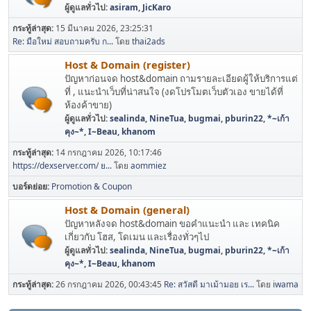
ผู้ดูแลทั่วไป:
asiram
,
JicKaro
กระทู้ล่าสุด:
15 มีนาคม 2026, 23:25:31
Re: มือใหม่ สอบถามครับ ก...
โดย
thai2ads
Host & Domain (register)
ปัญหาก่อนจด host&domain ถามรายละเอียดผู้ให้บริการแต่
ที่ , แนะนำเว็บที่น่าสนใจ (งดโปรโมตเว็บตัวเอง ขายได้ที่
ห้องค้าขาย)
ผู้ดูแลทั่วไป:
sealinda
,
NineTua
,
bugmai
,
pburin22
,
*~เก้า
คุง~*
,
I~Beau
,
khanom
กระทู้ล่าสุด:
14 กรกฎาคม 2026, 10:17:46
https://dexserver.com/ ย...
โดย
aommiez
บอร์ดย่อย
Promotion & Coupon
Host & Domain (general)
ปัญหาหลังจด host&domain ขอคำแนะนำ และ เทคนิค
เกี่ยวกับ โฮส, โดเมน และเรื่องทั่วๆไป
ผู้ดูแลทั่วไป:
sealinda
,
NineTua
,
bugmai
,
pburin22
,
*~เก้า
คุง~*
,
I~Beau
,
khanom
กระทู้ล่าสุด:
26 กรกฎาคม 2026, 00:43:45
Re: สวัสดี มาเม้ามอย เร...
โดย
iwama