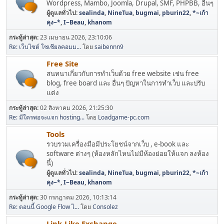
Wordpress, Mambo, Joomla, Drupal, SMF, PHPBB, อื่นๆ
ผู้ดูแลทั่วไป:
sealinda
,
NineTua
,
bugmai
,
pburin22
,
*~เก้า
คุง~*
,
I~Beau
,
khanom
กระทู้ล่าสุด:
23 เมษายน 2026, 23:10:06
Re: เว็บไซต์ โซเชียลคอมม...
โดย
saibennn9
Free Site
สนทนาเกี่ยวกับการทำเว็บด้วย free website เช่น free
blog, free board และ อื่นๆ ปัญหาในการทำเว็บ และปรับ
แต่ง
กระทู้ล่าสุด:
02 สิงหาคม 2026, 21:25:30
Re: มีใครพอจะแจก hosting...
โดย
Loadgame-pc.com
Tools
รวบรวมเครื่องมือมีประโยชน์จากเว็บ , e-book และ
software ต่างๆ (ห้องหลักไหนไม่มีห้องย่อยให้แจก ลงห้อง
นี้)
ผู้ดูแลทั่วไป:
sealinda
,
NineTua
,
bugmai
,
pburin22
,
*~เก้า
คุง~*
,
I~Beau
,
khanom
กระทู้ล่าสุด:
30 กรกฎาคม 2026, 10:13:14
Re: ตอนนี้ Google Flow ไ...
โดย
Consolez
Link-Like Exchange