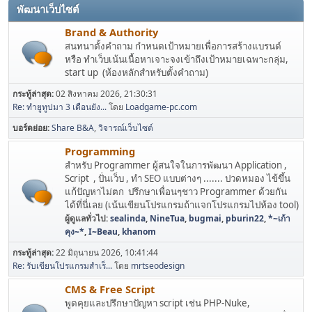
พัฒนาเว็บไซต์
Brand & Authority
สนทนาตั้งคำถาม กำหนดเป้าหมายเพื่อการสร้างแบรนด์
หรือ ทำเว็บเน้นเนื้อหาเจาะจงเข้าถึงเป้าหมายเฉพาะกลุ่ม,
start up (ห้องหลักสำหรับตั้งคำถาม)
กระทู้ล่าสุด:
02 สิงหาคม 2026, 21:30:31
Re: ทำยูทูปมา 3 เดือนยัง...
โดย
Loadgame-pc.com
บอร์ดย่อย
Share B&A
วิจารณ์เว็บไซต์
Programming
สำหรับ Programmer ผู้สนใจในการพัฒนา Application ,
Script , ปั่นเว็บ , ทำ SEO แบบต่างๆ ....... ปวดหมอง ไข้ขึ้น
แก้ปัญหาไม่ตก ปรึกษาเพื่อนๆชาว Programmer ด้วยกัน
ได้ที่นี่เลย (เน้นเขียนโปรแกรมถ้าแจกโปรแกรมไปห้อง tool)
ผู้ดูแลทั่วไป:
sealinda
,
NineTua
,
bugmai
,
pburin22
,
*~เก้า
คุง~*
,
I~Beau
,
khanom
กระทู้ล่าสุด:
22 มิถุนายน 2026, 10:41:44
Re: รับเขียนโปรแกรมสำเร็...
โดย
mrtseodesign
CMS & Free Script
พูดคุยและปรึกษาปัญหา script เช่น PHP-Nuke,