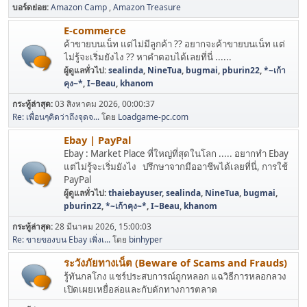
บอร์ดย่อย
Amazon Camp
Amazon Treasure
E-commerce
ค้าขายบนเน็ท แต่ไม่มีลูกค้า ?? อยากจะค้าขายบนเน็ท แต่
ไม่รู้จะเริ่มยังไง ?? หาคำตอบได้เลยที่นี่ ......
ผู้ดูแลทั่วไป:
sealinda
,
NineTua
,
bugmai
,
pburin22
,
*~เก้า
คุง~*
,
I~Beau
,
khanom
กระทู้ล่าสุด:
03 สิงหาคม 2026, 00:00:37
Re: เพื่อนๆคิดว่าถึงจุดจ...
โดย
Loadgame-pc.com
Ebay | PayPal
Ebay : Market Place ที่ใหญ่ที่สุดในโลก ..... อยากทำ Ebay
แต่ไม่รู้จะเริ่มยังไง ปรึกษาจากมืออาชีพได้เลยที่นี่, การใช้
PayPal
ผู้ดูแลทั่วไป:
thaiebayuser
,
sealinda
,
NineTua
,
bugmai
,
pburin22
,
*~เก้าคุง~*
,
I~Beau
,
khanom
กระทู้ล่าสุด:
28 มีนาคม 2026, 15:00:03
Re: ขายของบน Ebay เพิ่งเ...
โดย
binhyper
ระวังภัยทางเน็ต (Beware of Scams and Frauds)
รู้ทันกลโกง แชร์ประสบการณ์ถูกหลอก แฉวิธีการหลอกลวง
เปิดเผยเหยื่อล่อและกับดักทางการตลาด