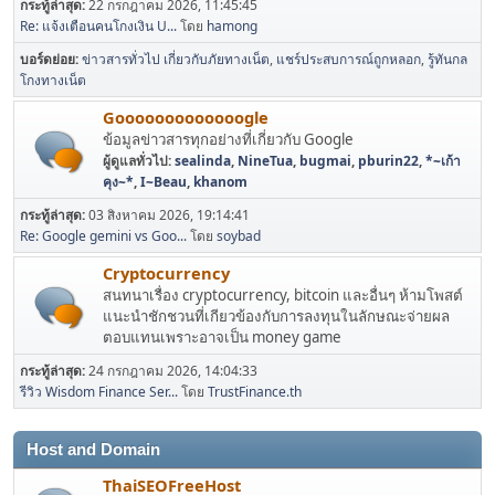
กระทู้ล่าสุด:
22 กรกฎาคม 2026, 11:45:45
Re: แจ้งเตือนคนโกงเงิน U...
โดย
hamong
บอร์ดย่อย
ข่าวสารทั่วไป เกี่ยวกับภัยทางเน็ต
แชร์ประสบการณ์ถูกหลอก
รู้ทันกล
โกงทางเน็ต
Gooooooooooooogle
ข้อมูลข่าวสารทุกอย่างที่เกี่ยวกับ Google
ผู้ดูแลทั่วไป:
sealinda
,
NineTua
,
bugmai
,
pburin22
,
*~เก้า
คุง~*
,
I~Beau
,
khanom
กระทู้ล่าสุด:
03 สิงหาคม 2026, 19:14:41
Re: Google gemini vs Goo...
โดย
soybad
Cryptocurrency
สนทนาเรื่อง cryptocurrency, bitcoin และอื่นๆ ห้ามโพสต์
แนะนำชักชวนที่เกียวข้องกับการลงทุนในลักษณะจ่ายผล
ตอบแทนเพราะอาจเป็น money game
กระทู้ล่าสุด:
24 กรกฎาคม 2026, 14:04:33
รีวิว Wisdom Finance Ser...
โดย
TrustFinance.th
Host and Domain
ThaiSEOFreeHost