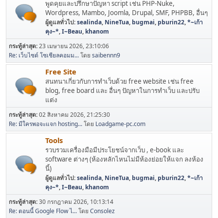
พูดคุยและปรึกษาปัญหา script เช่น PHP-Nuke,
Wordpress, Mambo, Joomla, Drupal, SMF, PHPBB, อื่นๆ
ผู้ดูแลทั่วไป:
sealinda
,
NineTua
,
bugmai
,
pburin22
,
*~เก้า
คุง~*
,
I~Beau
,
khanom
กระทู้ล่าสุด:
23 เมษายน 2026, 23:10:06
Re: เว็บไซต์ โซเชียลคอมม...
โดย
saibennn9
Free Site
สนทนาเกี่ยวกับการทำเว็บด้วย free website เช่น free
blog, free board และ อื่นๆ ปัญหาในการทำเว็บ และปรับ
แต่ง
กระทู้ล่าสุด:
02 สิงหาคม 2026, 21:25:30
Re: มีใครพอจะแจก hosting...
โดย
Loadgame-pc.com
Tools
รวบรวมเครื่องมือมีประโยชน์จากเว็บ , e-book และ
software ต่างๆ (ห้องหลักไหนไม่มีห้องย่อยให้แจก ลงห้อง
นี้)
ผู้ดูแลทั่วไป:
sealinda
,
NineTua
,
bugmai
,
pburin22
,
*~เก้า
คุง~*
,
I~Beau
,
khanom
กระทู้ล่าสุด:
30 กรกฎาคม 2026, 10:13:14
Re: ตอนนี้ Google Flow ไ...
โดย
Consolez