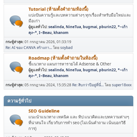
Tutorial (ห้ามตั้งคำถามห้องนี้)
แบ่งปันความรู้และบทความต่างๆ ทุกเรื่องสำหรับมือใหม่และ
มือเก่า
ผู้ดูแลทั่วไป:
sealinda
,
NineTua
,
bugmai
,
pburin22
,
*~เก้า
คุง~*
,
I~Beau
,
khanom
กระทู้ล่าสุด:
01 กรกฎาคม 2026, 01:33:19
Re: AI ของ CANVA สร้างภา...
โดย
soybad
Roadmap (ห้ามตั้งคำถามในห้องนี้)
ชี้แนวทาง แผนการหารายได้ Adsense & Other
ผู้ดูแลทั่วไป:
sealinda
,
NineTua
,
bugmai
,
pburin22
,
*~เก้า
คุง~*
,
I~Beau
,
khanom
กระทู้ล่าสุด:
05 กรกฎาคม 2024, 15:35:28
Re: สิบกว่าปีอยู่ที่นี่่...
โดย
super18xxx
ความรู้ทั่วไป
SEO Guideline
แนะนำแนวทาง เทคนิค และ ทิป แนวคิดและบทความต่างๆ
ที่น่าสนใจ เกี่ยวกับการทำ seo (ไม่เน้นคำถาม เน้นบอกวิธี
การ)