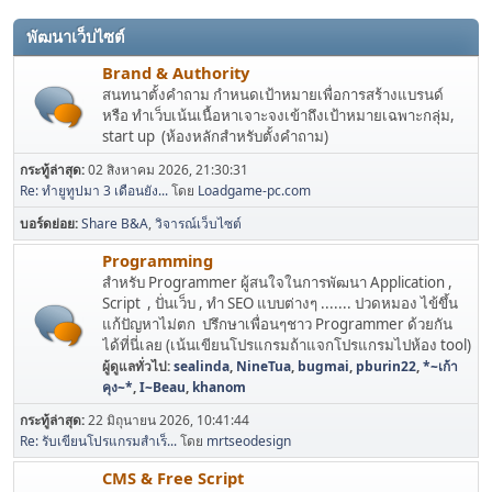
พัฒนาเว็บไซต์
Brand & Authority
สนทนาตั้งคำถาม กำหนดเป้าหมายเพื่อการสร้างแบรนด์
หรือ ทำเว็บเน้นเนื้อหาเจาะจงเข้าถึงเป้าหมายเฉพาะกลุ่ม,
start up (ห้องหลักสำหรับตั้งคำถาม)
กระทู้ล่าสุด:
02 สิงหาคม 2026, 21:30:31
Re: ทำยูทูปมา 3 เดือนยัง...
โดย
Loadgame-pc.com
บอร์ดย่อย
Share B&A
วิจารณ์เว็บไซต์
Programming
สำหรับ Programmer ผู้สนใจในการพัฒนา Application ,
Script , ปั่นเว็บ , ทำ SEO แบบต่างๆ ....... ปวดหมอง ไข้ขึ้น
แก้ปัญหาไม่ตก ปรึกษาเพื่อนๆชาว Programmer ด้วยกัน
ได้ที่นี่เลย (เน้นเขียนโปรแกรมถ้าแจกโปรแกรมไปห้อง tool)
ผู้ดูแลทั่วไป:
sealinda
,
NineTua
,
bugmai
,
pburin22
,
*~เก้า
คุง~*
,
I~Beau
,
khanom
กระทู้ล่าสุด:
22 มิถุนายน 2026, 10:41:44
Re: รับเขียนโปรแกรมสำเร็...
โดย
mrtseodesign
CMS & Free Script