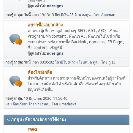
เชิญห้องนี้
ผู้ดูแลทั่วไป:
ndesigns
กระทู้ล่าสุด:
วันนี้
เวลา 19:13:13
Re: มีเงิน 25 ล้าน ลงทุน...
โดย
Appman
อยากซื้อ-อยากจ้าง
ตามหา ผู้เชี่ยวชาญด้านต่างๆ SEO , AIO , AEO, เขียน
Program, ทำ content , พัฒนา AI , พัฒนาเว็บไซต์ หรือ
ระบบ ต่างๆ หรือ อยากซื้อ Backlink , domains , FB Page ,
ซื้อ content เชิญที่นี่
ผู้ดูแลทั่วไป:
ndesigns
กระทู้ล่าสุด:
วันนี้
เวลา 03:05:02
ใครมีโปรแกรม โยนหมุด ดูด...
โดย
กูเอง
ห้องไกล่เกลี่ย
สำหรับติดตาม ทวงถามความคืบหน้าของงานหรือผู้ว่าจ้างที่
ไม่สามารถติดต่อได้ หรือไกล่เกลี่ยเพื่อหาข้อสรุปเกี่ยวกับ
ปัญหาที่เกิดขึ้น
กระทู้ล่าสุด:
10 มิถุนายน 2026, 11:56:40
Re: เตือนภัยคนโกง นายธนก...
โดย
Umadeska
< กดยุบ (ห้องยกเลิกการใช้งาน)
TWG