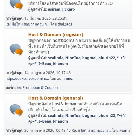
บริการโฮสฟรีสำหรับพี่น้องคนไทยผู้รักการทำ SEO
ผู้ดูแลทั่วไป:
asiram
,
JicKaro
กระทู้ล่าสุด:
15 มีนาคม 2026, 23:25:31
Re: มือใหม่ สอบถามครับ ก...
โดย
thai2ads
Host & Domain (register)
ปัญหาก่อนจด host&domain ถามรายละเอียดผู้ให้บริการแต่
ที่ , แนะนำเว็บที่น่าสนใจ (งดโปรโมตเว็บตัวเอง ขายได้ที่
ห้องค้าขาย)
ผู้ดูแลทั่วไป:
sealinda
,
NineTua
,
bugmai
,
pburin22
,
*~เก้า
คุง~*
,
I~Beau
,
khanom
กระทู้ล่าสุด:
14 กรกฎาคม 2026, 10:17:46
https://dexserver.com/ ย...
โดย
aommiez
บอร์ดย่อย
Promotion & Coupon
Host & Domain (general)
ปัญหาหลังจด host&domain ขอคำแนะนำ และ เทคนิค
เกี่ยวกับ โฮส, โดเมน และเรื่องทั่วๆไป
ผู้ดูแลทั่วไป:
sealinda
,
NineTua
,
bugmai
,
pburin22
,
*~เก้า
คุง~*
,
I~Beau
,
khanom
กระทู้ล่าสุด:
26 กรกฎาคม 2026, 00:43:45
Re: สวัสดี มาเม้ามอย เร...
โดย
iwama