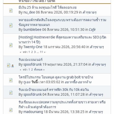
หัวเรื่อง / เริ่มโดย / บอร์ด
มีเงิน 25 ล้าน ลงทุนอะไรดี ให้ผลงอกเงย
By
nu_dee
06 สิงหาคม 2026, 00:19:29 in
ค้าๆขายๆ
หลายองค์กรตัดสินใจลงทุนระบบ พราะต้องการลดงานซ้ำ รวม
ข้อมูลจากหลายแผนก
By
bumblebee
06 สิงหาคม 2026, 10:51:30 in
Cafe
[Hosting] Hostneverdie ที่สุดของความเสถียรและ SEO (เปิด
นานกว่า 14 ปี!)
By
Twenty-One
18 มกราคม 2026, 20:56:40 in
ค้าๆขายๆ
1
2
3
...
11
หน้า
รับแปะแบนเนอร์
By
spoofdrunk
19 พฤษภาคม 2026, 21:37:04 in
ค้าๆขายๆ
1
2
ทั้งหมด
หน้า
ใครมีโปรแกรม โยนหมุด ดูดงาน grab bolt ขายบ้าง
By
กูเอง
วันนี้
เวลา 03:05:02 in
อยากซื้อ-อยากจ้าง
รับแปะป้ายแบนเนอร์ ทราฟฟิก 30k กับ 10k ต่อวัน
By
spoofdrunk
04 สิงหาคม 2026, 11:07:28 in
ค้าๆขายๆ
รับเขียนและแปลบทความทุกประเภททั้งสายขาว สายเทา หรือ
กีฬา แล้วแต่ลูกค้าต้องการ
By
madouniang
18 มีนาคม 2026, 13:38:25 in
ค้าๆขายๆ