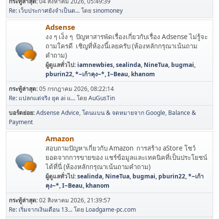
กระทู้ล่าสุด:
04 สิงหาคม 2026, 05:49:39
Re: เว็บประกาศยังจำเป็นต...
โดย
sinomoney
Adsense
งง ๆ เง็ง ๆ ปัญหาสารพัดเรื่องเกี่ยวกับเรื่อง Adsense ไม่รู้จะ
ถามใครดี เชิญที่ห้องนี้เลยครับ (ห้องหลักกรุณาเน้นถาม
คำถาม)
ผู้ดูแลทั่วไป:
iamnewbies
,
sealinda
,
NineTua
,
bugmai
,
pburin22
,
*~เก้าคุง~*
,
I~Beau
,
khanom
กระทู้ล่าสุด:
05 กรกฎาคม 2026, 08:22:14
Re: แปลกแต่จริง ยุค ai แ...
โดย
AuGusTin
บอร์ดย่อย
Adsense Advice
โดนแบน & จดหมายจาก Google
Balance &
Payment
Amazon
สอบถามปัญหาเกี่ยวกับ Amazon การสร้าง aStore โชว์
ยอดจากการขายของ แชร์ข้อมูลและเทคนิคที่เป็นประโยชน์
ได้ที่นี่ (ห้องหลักกรุณาเน้นถามคำถาม)
ผู้ดูแลทั่วไป:
sealinda
,
NineTua
,
bugmai
,
pburin22
,
*~เก้า
คุง~*
,
I~Beau
,
khanom
กระทู้ล่าสุด:
02 สิงหาคม 2026, 21:39:57
Re: เริ่มจากเงินเดือน 13...
โดย
Loadgame-pc.com