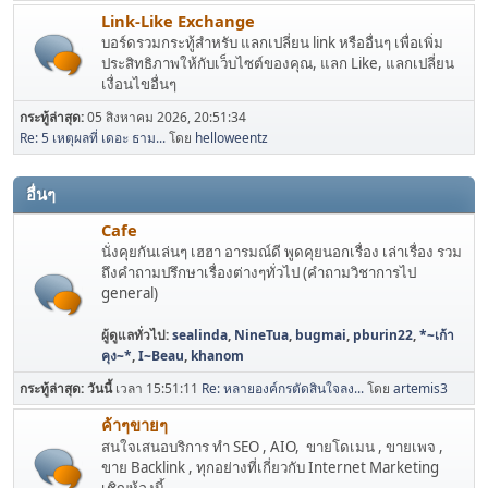
Link-Like Exchange
บอร์ดรวมกระทู้สำหรับ แลกเปลี่ยน link หรืออื่นๆ เพื่อเพิ่ม
ประสิทธิภาพให้กับเว็บไซต์ของคุณ, แลก Like, แลกเปลี่ยน
เงื่อนไขอื่นๆ
กระทู้ล่าสุด:
05 สิงหาคม 2026, 20:51:34
Re: 5 เหตุผลที่ เดอะ ธาม...
โดย
helloweentz
อื่นๆ
Cafe
นั่งคุยกันเล่นๆ เฮฮา อารมณ์ดี พูดคุยนอกเรื่อง เล่าเรื่อง รวม
ถึงคำถามปรึกษาเรื่องต่างๆทั่วไป (คำถามวิชาการไป
general)
ผู้ดูแลทั่วไป:
sealinda
,
NineTua
,
bugmai
,
pburin22
,
*~เก้า
คุง~*
,
I~Beau
,
khanom
กระทู้ล่าสุด:
วันนี้
เวลา 15:51:11
Re: หลายองค์กรตัดสินใจลง...
โดย
artemis3
ค้าๆขายๆ
สนใจเสนอบริการ ทำ SEO , AIO, ขายโดเมน , ขายเพจ ,
ขาย Backlink , ทุกอย่างที่เกี่ยวกับ Internet Marketing