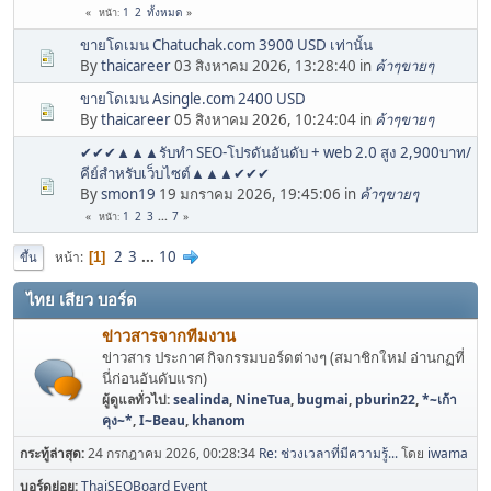
1
2
ทั้งหมด
หน้า
ขายโดเมน Chatuchak.com 3900 USD เท่านั้น
By
thaicareer
03 สิงหาคม 2026, 13:28:40 in
ค้าๆขายๆ
ขายโดเมน Asingle.com 2400 USD
By
thaicareer
05 สิงหาคม 2026, 10:24:04 in
ค้าๆขายๆ
✔✔✔▲▲▲รับทำ SEO-โปรดันอันดับ + web 2.0 สูง 2,900บาท/
คีย์สำหรับเว็บไซต์▲▲▲✔✔✔
By
smon19
19 มกราคม 2026, 19:45:06 in
ค้าๆขายๆ
1
2
3
...
7
หน้า
2
3
...
10
หน้า
1
ขึ้น
ไทย เสียว บอร์ด
ข่าวสารจากทีมงาน
ข่าวสาร ประกาศ กิจกรรมบอร์ดต่างๆ (สมาชิกใหม่ อ่านกฏที่
นี่ก่อนอันดับแรก)
ผู้ดูแลทั่วไป:
sealinda
,
NineTua
,
bugmai
,
pburin22
,
*~เก้า
คุง~*
,
I~Beau
,
khanom
กระทู้ล่าสุด:
24 กรกฎาคม 2026, 00:28:34
Re: ช่วงเวลาที่มีความรู้...
โดย
iwama
บอร์ดย่อย
ThaiSEOBoard Event