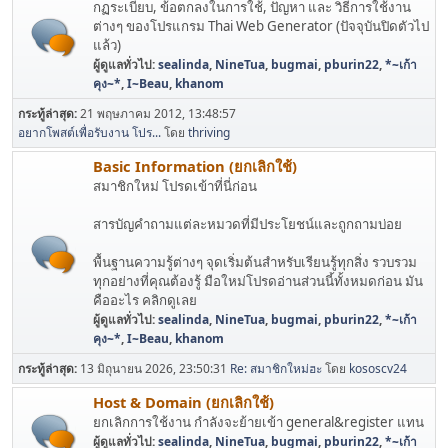
กฏระเบียบ, ข้อตกลงในการใช้, ปัญหา และ วิธีการใช้งาน
ต่างๆ ของโปรแกรม Thai Web Generator (ปัจจุบันปิดตัวไป
แล้ว)
ผู้ดูแลทั่วไป:
sealinda
,
NineTua
,
bugmai
,
pburin22
,
*~เก้า
คุง~*
,
I~Beau
,
khanom
กระทู้ล่าสุด:
21 พฤษภาคม 2012, 13:48:57
อยากโพสต์เพื่อรับงาน โปร...
โดย
thriving
Basic Information (ยกเลิกใช้)
สมาชิกใหม่ โปรดเข้าที่นี่ก่อน
สารบัญคำถามแต่ละหมวดที่มีประโยชน์และถูกถามบ่อย
พื้นฐานความรู้ต่างๆ จุดเริ่มต้นสำหรับเรียนรู้ทุกสิ่ง รวบรวม
ทุกอย่างที่คุณต้องรู้ มือใหม่โปรดอ่านส่วนนี้ทั้งหมดก่อน มัน
คืออะไร คลิกดูเลย
ผู้ดูแลทั่วไป:
sealinda
,
NineTua
,
bugmai
,
pburin22
,
*~เก้า
คุง~*
,
I~Beau
,
khanom
กระทู้ล่าสุด:
13 มิถุนายน 2026, 23:50:31
Re: สมาชิกใหม่ฮะ
โดย
kososcv24
Host & Domain (ยกเลิกใช้)
ยกเลิกการใช้งาน กำลังจะย้ายเข้า general&register แทน
ผู้ดูแลทั่วไป:
sealinda
,
NineTua
,
bugmai
,
pburin22
,
*~เก้า