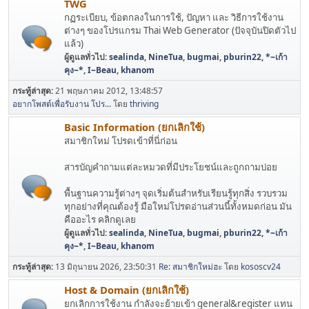
TWG
กฏระเบียบ, ข้อตกลงในการใช้, ปัญหา และ วิธีการใช้งาน
ต่างๆ ของโปรแกรม Thai Web Generator (ปัจจุบันปิดตัวไป
แล้ว)
ผู้ดูแลทั่วไป:
sealinda
,
NineTua
,
bugmai
,
pburin22
,
*~เก้า
คุง~*
,
I~Beau
,
khanom
กระทู้ล่าสุด:
21 พฤษภาคม 2012, 13:48:57
อยากโพสต์เพื่อรับงาน โปร...
โดย
thriving
Basic Information (ยกเลิกใช้)
สมาชิกใหม่ โปรดเข้าที่นี่ก่อน
สารบัญคำถามแต่ละหมวดที่มีประโยชน์และถูกถามบ่อย
พื้นฐานความรู้ต่างๆ จุดเริ่มต้นสำหรับเรียนรู้ทุกสิ่ง รวบรวม
ทุกอย่างที่คุณต้องรู้ มือใหม่โปรดอ่านส่วนนี้ทั้งหมดก่อน มัน
คืออะไร คลิกดูเลย
ผู้ดูแลทั่วไป:
sealinda
,
NineTua
,
bugmai
,
pburin22
,
*~เก้า
คุง~*
,
I~Beau
,
khanom
กระทู้ล่าสุด:
13 มิถุนายน 2026, 23:50:31
Re: สมาชิกใหม่ฮะ
โดย
kososcv24
Host & Domain (ยกเลิกใช้)
ยกเลิกการใช้งาน กำลังจะย้ายเข้า general&register แทน