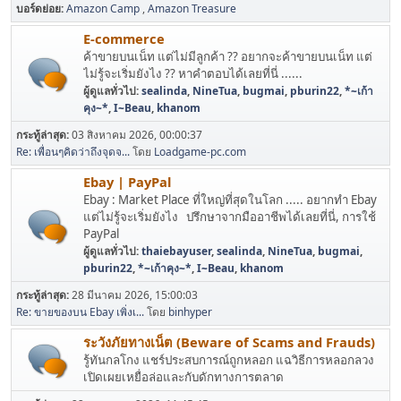
บอร์ดย่อย
Amazon Camp
Amazon Treasure
E-commerce
ค้าขายบนเน็ท แต่ไม่มีลูกค้า ?? อยากจะค้าขายบนเน็ท แต่
ไม่รู้จะเริ่มยังไง ?? หาคำตอบได้เลยที่นี่ ......
ผู้ดูแลทั่วไป:
sealinda
,
NineTua
,
bugmai
,
pburin22
,
*~เก้า
คุง~*
,
I~Beau
,
khanom
กระทู้ล่าสุด:
03 สิงหาคม 2026, 00:00:37
Re: เพื่อนๆคิดว่าถึงจุดจ...
โดย
Loadgame-pc.com
Ebay | PayPal
Ebay : Market Place ที่ใหญ่ที่สุดในโลก ..... อยากทำ Ebay
แต่ไม่รู้จะเริ่มยังไง ปรึกษาจากมืออาชีพได้เลยที่นี่, การใช้
PayPal
ผู้ดูแลทั่วไป:
thaiebayuser
,
sealinda
,
NineTua
,
bugmai
,
pburin22
,
*~เก้าคุง~*
,
I~Beau
,
khanom
กระทู้ล่าสุด:
28 มีนาคม 2026, 15:00:03
Re: ขายของบน Ebay เพิ่งเ...
โดย
binhyper
ระวังภัยทางเน็ต (Beware of Scams and Frauds)
รู้ทันกลโกง แชร์ประสบการณ์ถูกหลอก แฉวิธีการหลอกลวง
เปิดเผยเหยื่อล่อและกับดักทางการตลาด