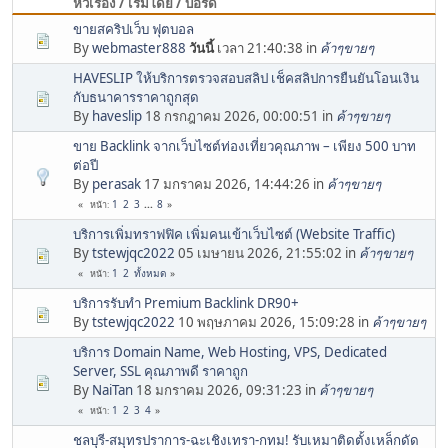
หัวเรื่อง / เริ่มโดย / บอร์ด
ขายสคริปเว็บ ฟุตบอล
By
webmaster888
วันนี้
เวลา 21:40:38 in
ค้าๆขายๆ
HAVESLIP ให้บริการตรวจสอบสลิป เช็คสลิปการยืนยันโอนเงิน
กับธนาคารราคาถูกสุด
By
haveslip
18 กรกฎาคม 2026, 00:00:51 in
ค้าๆขายๆ
ขาย Backlink จากเว็บไซต์ท่องเที่ยวคุณภาพ – เพียง 500 บาท
ต่อปี
By
perasak
17 มกราคม 2026, 14:44:26 in
ค้าๆขายๆ
1
2
3
...
8
หน้า
บริการเพิ่มทราฟฟิค เพิ่มคนเข้าเว็บไซต์ (Website Traffic)
By
tstewjqc2022
05 เมษายน 2026, 21:55:02 in
ค้าๆขายๆ
1
2
ทั้งหมด
หน้า
บริการรับทำ Premium Backlink DR90+
By
tstewjqc2022
10 พฤษภาคม 2026, 15:09:28 in
ค้าๆขายๆ
บริการ Domain Name, Web Hosting, VPS, Dedicated
Server, SSL คุณภาพดี ราคาถูก
By
NaiTan
18 มกราคม 2026, 09:31:23 in
ค้าๆขายๆ
1
2
3
4
หน้า
ชลบุรี-สมุทรปราการ-ฉะเชิงเทรา-กทม! รับเหมาติดตั้งเหล็กดัด