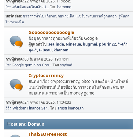
กระทู้ล่าสุด:
22 กรกฎาคม 2026, 11:45:45
Re: แจ้งเตือนคนโกงเงิน U...
โดย
hamong
บอร์ดย่อย
ข่าวสารทั่วไป เกี่ยวกับภัยทางเน็ต
แชร์ประสบการณ์ถูกหลอก
รู้ทันกล
โกงทางเน็ต
Gooooooooooooogle
ข้อมูลข่าวสารทุกอย่างที่เกี่ยวกับ Google
ผู้ดูแลทั่วไป:
sealinda
,
NineTua
,
bugmai
,
pburin22
,
*~เก้า
คุง~*
,
I~Beau
,
khanom
กระทู้ล่าสุด:
03 สิงหาคม 2026, 19:14:41
Re: Google gemini vs Goo...
โดย
soybad
Cryptocurrency
สนทนาเรื่อง cryptocurrency, bitcoin และอื่นๆ ห้ามโพสต์
แนะนำชักชวนที่เกียวข้องกับการลงทุนในลักษณะจ่ายผล
ตอบแทนเพราะอาจเป็น money game
กระทู้ล่าสุด:
24 กรกฎาคม 2026, 14:04:33
รีวิว Wisdom Finance Ser...
โดย
TrustFinance.th
Host and Domain
ThaiSEOFreeHost