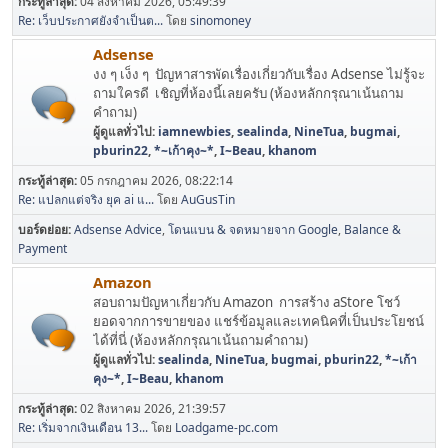
กระทู้ล่าสุด:
04 สิงหาคม 2026, 05:49:39
Re: เว็บประกาศยังจำเป็นต...
โดย
sinomoney
Adsense
งง ๆ เง็ง ๆ ปัญหาสารพัดเรื่องเกี่ยวกับเรื่อง Adsense ไม่รู้จะ
ถามใครดี เชิญที่ห้องนี้เลยครับ (ห้องหลักกรุณาเน้นถาม
คำถาม)
ผู้ดูแลทั่วไป:
iamnewbies
,
sealinda
,
NineTua
,
bugmai
,
pburin22
,
*~เก้าคุง~*
,
I~Beau
,
khanom
กระทู้ล่าสุด:
05 กรกฎาคม 2026, 08:22:14
Re: แปลกแต่จริง ยุค ai แ...
โดย
AuGusTin
บอร์ดย่อย
Adsense Advice
โดนแบน & จดหมายจาก Google
Balance &
Payment
Amazon
สอบถามปัญหาเกี่ยวกับ Amazon การสร้าง aStore โชว์
ยอดจากการขายของ แชร์ข้อมูลและเทคนิคที่เป็นประโยชน์
ได้ที่นี่ (ห้องหลักกรุณาเน้นถามคำถาม)
ผู้ดูแลทั่วไป:
sealinda
,
NineTua
,
bugmai
,
pburin22
,
*~เก้า
คุง~*
,
I~Beau
,
khanom
กระทู้ล่าสุด:
02 สิงหาคม 2026, 21:39:57
Re: เริ่มจากเงินเดือน 13...
โดย
Loadgame-pc.com