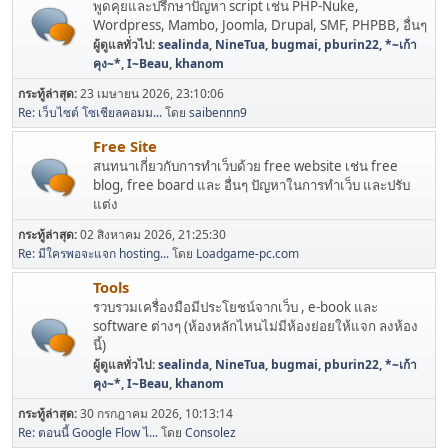
พูดคุยและปรึกษาปัญหา script เช่น PHP-Nuke,
Wordpress, Mambo, Joomla, Drupal, SMF, PHPBB, อื่นๆ
ผู้ดูแลทั่วไป:
sealinda
,
NineTua
,
bugmai
,
pburin22
,
*~เก้า
คุง~*
,
I~Beau
,
khanom
กระทู้ล่าสุด:
23 เมษายน 2026, 23:10:06
Re: เว็บไซต์ โซเชียลคอมม...
โดย
saibennn9
Free Site
สนทนาเกี่ยวกับการทำเว็บด้วย free website เช่น free
blog, free board และ อื่นๆ ปัญหาในการทำเว็บ และปรับ
แต่ง
กระทู้ล่าสุด:
02 สิงหาคม 2026, 21:25:30
Re: มีใครพอจะแจก hosting...
โดย
Loadgame-pc.com
Tools
รวบรวมเครื่องมือมีประโยชน์จากเว็บ , e-book และ
software ต่างๆ (ห้องหลักไหนไม่มีห้องย่อยให้แจก ลงห้อง
นี้)
ผู้ดูแลทั่วไป:
sealinda
,
NineTua
,
bugmai
,
pburin22
,
*~เก้า
คุง~*
,
I~Beau
,
khanom
กระทู้ล่าสุด:
30 กรกฎาคม 2026, 10:13:14
Re: ตอนนี้ Google Flow ไ...
โดย
Consolez