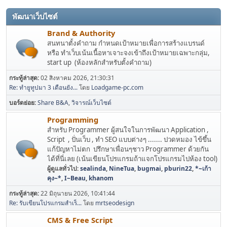
พัฒนาเว็บไซต์
Brand & Authority
สนทนาตั้งคำถาม กำหนดเป้าหมายเพื่อการสร้างแบรนด์
หรือ ทำเว็บเน้นเนื้อหาเจาะจงเข้าถึงเป้าหมายเฉพาะกลุ่ม,
start up (ห้องหลักสำหรับตั้งคำถาม)
กระทู้ล่าสุด:
02 สิงหาคม 2026, 21:30:31
Re: ทำยูทูปมา 3 เดือนยัง...
โดย
Loadgame-pc.com
บอร์ดย่อย
Share B&A
วิจารณ์เว็บไซต์
Programming
สำหรับ Programmer ผู้สนใจในการพัฒนา Application ,
Script , ปั่นเว็บ , ทำ SEO แบบต่างๆ ....... ปวดหมอง ไข้ขึ้น
แก้ปัญหาไม่ตก ปรึกษาเพื่อนๆชาว Programmer ด้วยกัน
ได้ที่นี่เลย (เน้นเขียนโปรแกรมถ้าแจกโปรแกรมไปห้อง tool)
ผู้ดูแลทั่วไป:
sealinda
,
NineTua
,
bugmai
,
pburin22
,
*~เก้า
คุง~*
,
I~Beau
,
khanom
กระทู้ล่าสุด:
22 มิถุนายน 2026, 10:41:44
Re: รับเขียนโปรแกรมสำเร็...
โดย
mrtseodesign
CMS & Free Script