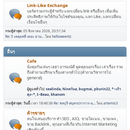
Link-Like Exchange
บอร์ดรวมกระทู้สำหรับ แลกเปลี่ยน link หรืออื่นๆ เพื่อเพิ่ม
ประสิทธิภาพให้กับเว็บไซต์ของคุณ, แลก Like, แลกเปลี่ยน
เงื่อนไขอื่นๆ
กระทู้ล่าสุด:
05 สิงหาคม 2026, 20:51:34
Re: 5 เหตุผลที่ เดอะ ธาม...
โดย
helloweentz
อื่นๆ
Cafe
นั่งคุยกันเล่นๆ เฮฮา อารมณ์ดี พูดคุยนอกเรื่อง เล่าเรื่อง รวม
ถึงคำถามปรึกษาเรื่องต่างๆทั่วไป (คำถามวิชาการไป
general)
ผู้ดูแลทั่วไป:
sealinda
,
NineTua
,
bugmai
,
pburin22
,
*~เก้า
คุง~*
,
I~Beau
,
khanom
กระทู้ล่าสุด:
วันนี้
เวลา 18:40:36
Re: ชลบุรี-สมุทรปราการ-ฉ...
โดย
artemis3
ค้าๆขายๆ
สนใจเสนอบริการ ทำ SEO , AIO, ขายโดเมน , ขายเพจ ,
ขาย Backlink , ทุกอย่างที่เกี่ยวกับ Internet Marketing
เชิญห้องนี้