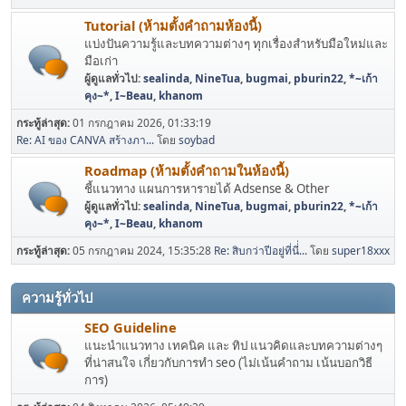
Tutorial (ห้ามตั้งคำถามห้องนี้)
แบ่งปันความรู้และบทความต่างๆ ทุกเรื่องสำหรับมือใหม่และ
มือเก่า
ผู้ดูแลทั่วไป:
sealinda
,
NineTua
,
bugmai
,
pburin22
,
*~เก้า
คุง~*
,
I~Beau
,
khanom
กระทู้ล่าสุด:
01 กรกฎาคม 2026, 01:33:19
Re: AI ของ CANVA สร้างภา...
โดย
soybad
Roadmap (ห้ามตั้งคำถามในห้องนี้)
ชี้แนวทาง แผนการหารายได้ Adsense & Other
ผู้ดูแลทั่วไป:
sealinda
,
NineTua
,
bugmai
,
pburin22
,
*~เก้า
คุง~*
,
I~Beau
,
khanom
กระทู้ล่าสุด:
05 กรกฎาคม 2024, 15:35:28
Re: สิบกว่าปีอยู่ที่นี่่...
โดย
super18xxx
ความรู้ทั่วไป
SEO Guideline
แนะนำแนวทาง เทคนิค และ ทิป แนวคิดและบทความต่างๆ
ที่น่าสนใจ เกี่ยวกับการทำ seo (ไม่เน้นคำถาม เน้นบอกวิธี
การ)