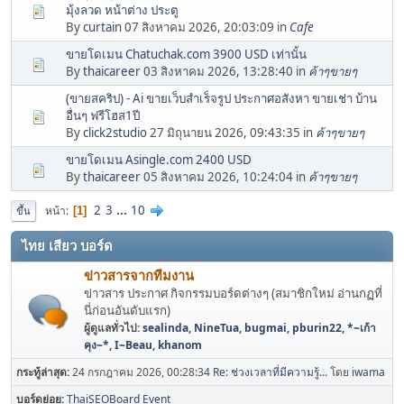
มุ้งลวด หน้าต่าง ประตู
By
curtain
07 สิงหาคม 2026, 20:03:09 in
Cafe
ขายโดเมน Chatuchak.com 3900 USD เท่านั้น
By
thaicareer
03 สิงหาคม 2026, 13:28:40 in
ค้าๆขายๆ
(ขายสคริป) - Ai ขายเว็บสำเร็จรูป ประกาศอสังหา ขายเช่า บ้าน
อื่นๆ ฟรีโฮส1ปี
By
click2studio
27 มิถุนายน 2026, 09:43:35 in
ค้าๆขายๆ
ขายโดเมน Asingle.com 2400 USD
By
thaicareer
05 สิงหาคม 2026, 10:24:04 in
ค้าๆขายๆ
2
3
...
10
หน้า
1
ขึ้น
ไทย เสียว บอร์ด
ข่าวสารจากทีมงาน
ข่าวสาร ประกาศ กิจกรรมบอร์ดต่างๆ (สมาชิกใหม่ อ่านกฏที่
นี่ก่อนอันดับแรก)
ผู้ดูแลทั่วไป:
sealinda
,
NineTua
,
bugmai
,
pburin22
,
*~เก้า
คุง~*
,
I~Beau
,
khanom
กระทู้ล่าสุด:
24 กรกฎาคม 2026, 00:28:34
Re: ช่วงเวลาที่มีความรู้...
โดย
iwama
บอร์ดย่อย
ThaiSEOBoard Event