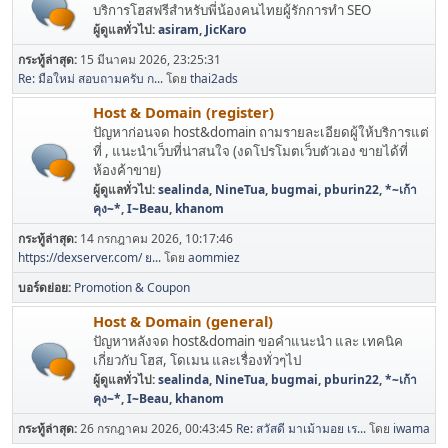
บริการโฮสฟรีสำหรับพี่น้องคนไทยผู้รักการทำ SEO
ผู้ดูแลทั่วไป:
asiram
,
JicKaro
กระทู้ล่าสุด:
15 มีนาคม 2026, 23:25:31
Re: มือใหม่ สอบถามครับ ก...
โดย
thai2ads
Host & Domain (register)
ปัญหาก่อนจด host&domain ถามรายละเอียดผู้ให้บริการแต่
ที่ , แนะนำเว็บที่น่าสนใจ (งดโปรโมตเว็บตัวเอง ขายได้ที่
ห้องค้าขาย)
ผู้ดูแลทั่วไป:
sealinda
,
NineTua
,
bugmai
,
pburin22
,
*~เก้า
คุง~*
,
I~Beau
,
khanom
กระทู้ล่าสุด:
14 กรกฎาคม 2026, 10:17:46
https://dexserver.com/ ย...
โดย
aommiez
บอร์ดย่อย
Promotion & Coupon
Host & Domain (general)
ปัญหาหลังจด host&domain ขอคำแนะนำ และ เทคนิค
เกี่ยวกับ โฮส, โดเมน และเรื่องทั่วๆไป
ผู้ดูแลทั่วไป:
sealinda
,
NineTua
,
bugmai
,
pburin22
,
*~เก้า
คุง~*
,
I~Beau
,
khanom
กระทู้ล่าสุด:
26 กรกฎาคม 2026, 00:43:45
Re: สวัสดี มาเม้ามอย เร...
โดย
iwama