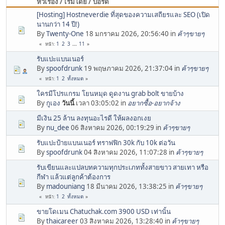
หัวเรื่อง / เริ่มโดย / บอร์ด
[Hosting] Hostneverdie ที่สุดของความเสถียรและ SEO (เปิด
นานกว่า 14 ปี!)
By
Twenty-One
18 มกราคม 2026, 20:56:40 in
ค้าๆขายๆ
1
2
3
...
11
หน้า
รับแปะแบนเนอร์
By
spoofdrunk
19 พฤษภาคม 2026, 21:37:04 in
ค้าๆขายๆ
1
2
ทั้งหมด
หน้า
ใครมีโปรแกรม โยนหมุด ดูดงาน grab bolt ขายบ้าง
By
กูเอง
วันนี้
เวลา 03:05:02 in
อยากซื้อ-อยากจ้าง
มีเงิน 25 ล้าน ลงทุนอะไรดี ให้ผลงอกเงย
By
nu_dee
06 สิงหาคม 2026, 00:19:29 in
ค้าๆขายๆ
รับแปะป้ายแบนเนอร์ ทราฟฟิก 30k กับ 10k ต่อวัน
By
spoofdrunk
04 สิงหาคม 2026, 11:07:28 in
ค้าๆขายๆ
รับเขียนและแปลบทความทุกประเภททั้งสายขาว สายเทา หรือ
กีฬา แล้วแต่ลูกค้าต้องการ
By
madouniang
18 มีนาคม 2026, 13:38:25 in
ค้าๆขายๆ
1
2
ทั้งหมด
หน้า
ขายโดเมน Chatuchak.com 3900 USD เท่านั้น
By
thaicareer
03 สิงหาคม 2026, 13:28:40 in
ค้าๆขายๆ