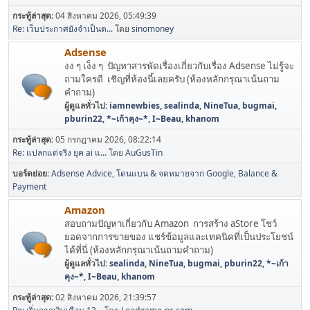
กระทู้ล่าสุด:
04 สิงหาคม 2026, 05:49:39
Re: เว็บประกาศยังจำเป็นต...
โดย
sinomoney
Adsense
งง ๆ เง็ง ๆ ปัญหาสารพัดเรื่องเกี่ยวกับเรื่อง Adsense ไม่รู้จะ
ถามใครดี เชิญที่ห้องนี้เลยครับ (ห้องหลักกรุณาเน้นถาม
คำถาม)
ผู้ดูแลทั่วไป:
iamnewbies
,
sealinda
,
NineTua
,
bugmai
,
pburin22
,
*~เก้าคุง~*
,
I~Beau
,
khanom
กระทู้ล่าสุด:
05 กรกฎาคม 2026, 08:22:14
Re: แปลกแต่จริง ยุค ai แ...
โดย
AuGusTin
บอร์ดย่อย
Adsense Advice
โดนแบน & จดหมายจาก Google
Balance &
Payment
Amazon
สอบถามปัญหาเกี่ยวกับ Amazon การสร้าง aStore โชว์
ยอดจากการขายของ แชร์ข้อมูลและเทคนิคที่เป็นประโยชน์
ได้ที่นี่ (ห้องหลักกรุณาเน้นถามคำถาม)
ผู้ดูแลทั่วไป:
sealinda
,
NineTua
,
bugmai
,
pburin22
,
*~เก้า
คุง~*
,
I~Beau
,
khanom
กระทู้ล่าสุด:
02 สิงหาคม 2026, 21:39:57