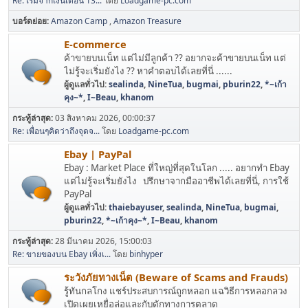
Re: เริ่มจากเงินเดือน 13...
โดย
Loadgame-pc.com
บอร์ดย่อย
Amazon Camp
Amazon Treasure
E-commerce
ค้าขายบนเน็ท แต่ไม่มีลูกค้า ?? อยากจะค้าขายบนเน็ท แต่
ไม่รู้จะเริ่มยังไง ?? หาคำตอบได้เลยที่นี่ ......
ผู้ดูแลทั่วไป:
sealinda
,
NineTua
,
bugmai
,
pburin22
,
*~เก้า
คุง~*
,
I~Beau
,
khanom
กระทู้ล่าสุด:
03 สิงหาคม 2026, 00:00:37
Re: เพื่อนๆคิดว่าถึงจุดจ...
โดย
Loadgame-pc.com
Ebay | PayPal
Ebay : Market Place ที่ใหญ่ที่สุดในโลก ..... อยากทำ Ebay
แต่ไม่รู้จะเริ่มยังไง ปรึกษาจากมืออาชีพได้เลยที่นี่, การใช้
PayPal
ผู้ดูแลทั่วไป:
thaiebayuser
,
sealinda
,
NineTua
,
bugmai
,
pburin22
,
*~เก้าคุง~*
,
I~Beau
,
khanom
กระทู้ล่าสุด:
28 มีนาคม 2026, 15:00:03
Re: ขายของบน Ebay เพิ่งเ...
โดย
binhyper
ระวังภัยทางเน็ต (Beware of Scams and Frauds)
รู้ทันกลโกง แชร์ประสบการณ์ถูกหลอก แฉวิธีการหลอกลวง
เปิดเผยเหยื่อล่อและกับดักทางการตลาด