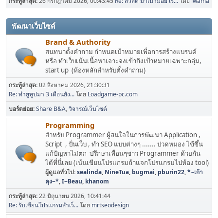
กระทู้ล่าสุด:
26 กรกฎาคม 2026, 00:43:45
Re: สวัสดี มาเม้ามอย เร...
โดย
iwama
พัฒนาเว็บไซต์
Brand & Authority
สนทนาตั้งคำถาม กำหนดเป้าหมายเพื่อการสร้างแบรนด์
หรือ ทำเว็บเน้นเนื้อหาเจาะจงเข้าถึงเป้าหมายเฉพาะกลุ่ม,
start up (ห้องหลักสำหรับตั้งคำถาม)
กระทู้ล่าสุด:
02 สิงหาคม 2026, 21:30:31
Re: ทำยูทูปมา 3 เดือนยัง...
โดย
Loadgame-pc.com
บอร์ดย่อย
Share B&A
วิจารณ์เว็บไซต์
Programming
สำหรับ Programmer ผู้สนใจในการพัฒนา Application ,
Script , ปั่นเว็บ , ทำ SEO แบบต่างๆ ....... ปวดหมอง ไข้ขึ้น
แก้ปัญหาไม่ตก ปรึกษาเพื่อนๆชาว Programmer ด้วยกัน
ได้ที่นี่เลย (เน้นเขียนโปรแกรมถ้าแจกโปรแกรมไปห้อง tool)
ผู้ดูแลทั่วไป:
sealinda
,
NineTua
,
bugmai
,
pburin22
,
*~เก้า
คุง~*
,
I~Beau
,
khanom
กระทู้ล่าสุด:
22 มิถุนายน 2026, 10:41:44
Re: รับเขียนโปรแกรมสำเร็...
โดย
mrtseodesign