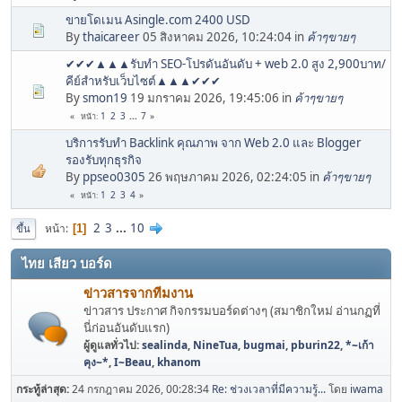
ขายโดเมน Asingle.com 2400 USD
By
thaicareer
05 สิงหาคม 2026, 10:24:04 in
ค้าๆขายๆ
✔✔✔▲▲▲รับทำ SEO-โปรดันอันดับ + web 2.0 สูง 2,900บาท/
คีย์สำหรับเว็บไซต์▲▲▲✔✔✔
By
smon19
19 มกราคม 2026, 19:45:06 in
ค้าๆขายๆ
1
2
3
...
7
หน้า
บริการรับทำ Backlink คุณภาพ จาก Web 2.0 และ Blogger
รองรับทุกธุรกิจ
By
ppseo0305
26 พฤษภาคม 2026, 02:24:05 in
ค้าๆขายๆ
1
2
3
4
หน้า
2
3
...
10
หน้า
1
ขึ้น
ไทย เสียว บอร์ด
ข่าวสารจากทีมงาน
ข่าวสาร ประกาศ กิจกรรมบอร์ดต่างๆ (สมาชิกใหม่ อ่านกฏที่
นี่ก่อนอันดับแรก)
ผู้ดูแลทั่วไป:
sealinda
,
NineTua
,
bugmai
,
pburin22
,
*~เก้า
คุง~*
,
I~Beau
,
khanom
กระทู้ล่าสุด:
24 กรกฎาคม 2026, 00:28:34
Re: ช่วงเวลาที่มีความรู้...
โดย
iwama