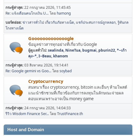
กระทู้ล่าสุด:
22 กรกฎาคม 2026, 11:45:45
Re: แจ้งเตือนคนโกงเงิน U...
โดย
hamong
บอร์ดย่อย
ข่าวสารทั่วไป เกี่ยวกับภัยทางเน็ต
แชร์ประสบการณ์ถูกหลอก
รู้ทันกล
โกงทางเน็ต
Gooooooooooooogle
ข้อมูลข่าวสารทุกอย่างที่เกี่ยวกับ Google
ผู้ดูแลทั่วไป:
sealinda
,
NineTua
,
bugmai
,
pburin22
,
*~เก้า
คุง~*
,
I~Beau
,
khanom
กระทู้ล่าสุด:
03 สิงหาคม 2026, 19:14:41
Re: Google gemini vs Goo...
โดย
soybad
Cryptocurrency
สนทนาเรื่อง cryptocurrency, bitcoin และอื่นๆ ห้ามโพสต์
แนะนำชักชวนที่เกียวข้องกับการลงทุนในลักษณะจ่ายผล
ตอบแทนเพราะอาจเป็น money game
กระทู้ล่าสุด:
24 กรกฎาคม 2026, 14:04:33
รีวิว Wisdom Finance Ser...
โดย
TrustFinance.th
Host and Domain