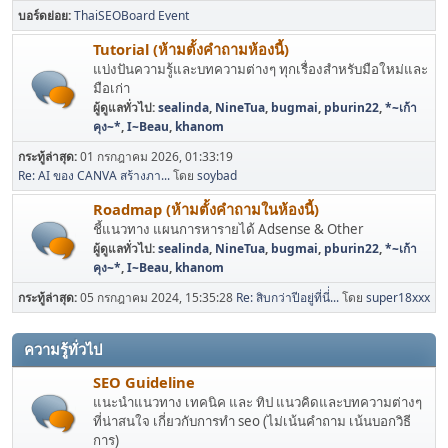
บอร์ดย่อย
ThaiSEOBoard Event
Tutorial (ห้ามตั้งคำถามห้องนี้)
แบ่งปันความรู้และบทความต่างๆ ทุกเรื่องสำหรับมือใหม่และ
มือเก่า
ผู้ดูแลทั่วไป:
sealinda
,
NineTua
,
bugmai
,
pburin22
,
*~เก้า
คุง~*
,
I~Beau
,
khanom
กระทู้ล่าสุด:
01 กรกฎาคม 2026, 01:33:19
Re: AI ของ CANVA สร้างภา...
โดย
soybad
Roadmap (ห้ามตั้งคำถามในห้องนี้)
ชี้แนวทาง แผนการหารายได้ Adsense & Other
ผู้ดูแลทั่วไป:
sealinda
,
NineTua
,
bugmai
,
pburin22
,
*~เก้า
คุง~*
,
I~Beau
,
khanom
กระทู้ล่าสุด:
05 กรกฎาคม 2024, 15:35:28
Re: สิบกว่าปีอยู่ที่นี่่...
โดย
super18xxx
ความรู้ทั่วไป
SEO Guideline
แนะนำแนวทาง เทคนิค และ ทิป แนวคิดและบทความต่างๆ
ที่น่าสนใจ เกี่ยวกับการทำ seo (ไม่เน้นคำถาม เน้นบอกวิธี
การ)