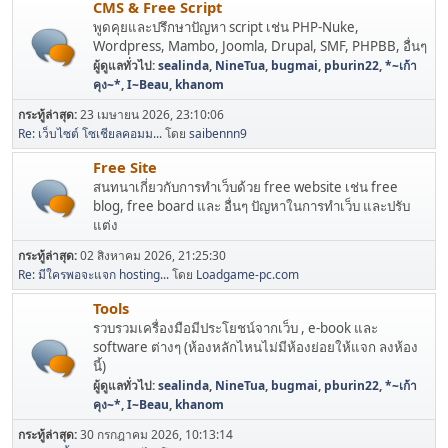
CMS & Free Script
พูดคุยและปรึกษาปัญหา script เช่น PHP-Nuke,
Wordpress, Mambo, Joomla, Drupal, SMF, PHPBB, อื่นๆ
ผู้ดูแลทั่วไป:
sealinda
,
NineTua
,
bugmai
,
pburin22
,
*~เก้า
คุง~*
,
I~Beau
,
khanom
กระทู้ล่าสุด:
23 เมษายน 2026, 23:10:06
Re: เว็บไซต์ โซเชียลคอมม...
โดย
saibennn9
Free Site
สนทนาเกี่ยวกับการทำเว็บด้วย free website เช่น free
blog, free board และ อื่นๆ ปัญหาในการทำเว็บ และปรับ
แต่ง
กระทู้ล่าสุด:
02 สิงหาคม 2026, 21:25:30
Re: มีใครพอจะแจก hosting...
โดย
Loadgame-pc.com
Tools
รวบรวมเครื่องมือมีประโยชน์จากเว็บ , e-book และ
software ต่างๆ (ห้องหลักไหนไม่มีห้องย่อยให้แจก ลงห้อง
นี้)
ผู้ดูแลทั่วไป:
sealinda
,
NineTua
,
bugmai
,
pburin22
,
*~เก้า
คุง~*
,
I~Beau
,
khanom
กระทู้ล่าสุด:
30 กรกฎาคม 2026, 10:13:14