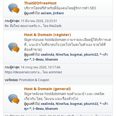
ThaiSEOFreeHost
บริการโฮสฟรีสำหรับพี่น้องคนไทยผู้รักการทำ SEO
ผู้ดูแลทั่วไป:
asiram
,
JicKaro
กระทู้ล่าสุด:
15 มีนาคม 2026, 23:25:31
Re: มือใหม่ สอบถามครับ ก...
โดย
thai2ads
Host & Domain (register)
ปัญหาก่อนจด host&domain ถามรายละเอียดผู้ให้บริการแต่
ที่ , แนะนำเว็บที่น่าสนใจ (งดโปรโมตเว็บตัวเอง ขายได้ที่
ห้องค้าขาย)
ผู้ดูแลทั่วไป:
sealinda
,
NineTua
,
bugmai
,
pburin22
,
*~เก้า
คุง~*
,
I~Beau
,
khanom
กระทู้ล่าสุด:
14 กรกฎาคม 2026, 10:17:46
https://dexserver.com/ ย...
โดย
aommiez
บอร์ดย่อย
Promotion & Coupon
Host & Domain (general)
ปัญหาหลังจด host&domain ขอคำแนะนำ และ เทคนิค
เกี่ยวกับ โฮส, โดเมน และเรื่องทั่วๆไป
ผู้ดูแลทั่วไป:
sealinda
,
NineTua
,
bugmai
,
pburin22
,
*~เก้า
คุง~*
,
I~Beau
,
khanom