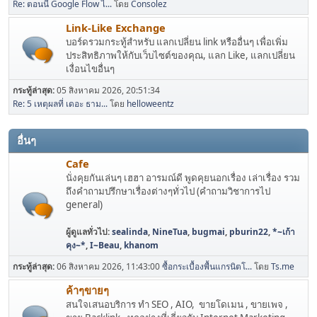
Re: ตอนนี้ Google Flow ไ...
โดย
Consolez
Link-Like Exchange
บอร์ดรวมกระทู้สำหรับ แลกเปลี่ยน link หรืออื่นๆ เพื่อเพิ่ม
ประสิทธิภาพให้กับเว็บไซต์ของคุณ, แลก Like, แลกเปลี่ยน
เงื่อนไขอื่นๆ
กระทู้ล่าสุด:
05 สิงหาคม 2026, 20:51:34
Re: 5 เหตุผลที่ เดอะ ธาม...
โดย
helloweentz
อื่นๆ
Cafe
นั่งคุยกันเล่นๆ เฮฮา อารมณ์ดี พูดคุยนอกเรื่อง เล่าเรื่อง รวม
ถึงคำถามปรึกษาเรื่องต่างๆทั่วไป (คำถามวิชาการไป
general)
ผู้ดูแลทั่วไป:
sealinda
,
NineTua
,
bugmai
,
pburin22
,
*~เก้า
คุง~*
,
I~Beau
,
khanom
กระทู้ล่าสุด:
06 สิงหาคม 2026, 11:43:00
ซื้อกระเบื้องพื้นแกรนิตโ...
โดย
Ts.me
ค้าๆขายๆ
สนใจเสนอบริการ ทำ SEO , AIO, ขายโดเมน , ขายเพจ ,