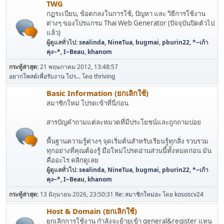
TWG
กฏระเบียบ, ข้อตกลงในการใช้, ปัญหา และ วิธีการใช้งาน
ต่างๆ ของโปรแกรม Thai Web Generator (ปัจจุบันปิดตัวไป
แล้ว)
ผู้ดูแลทั่วไป:
sealinda
,
NineTua
,
bugmai
,
pburin22
,
*~เก้า
คุง~*
,
I~Beau
,
khanom
กระทู้ล่าสุด:
21 พฤษภาคม 2012, 13:48:57
อยากโพสต์เพื่อรับงาน โปร...
โดย
thriving
Basic Information (ยกเลิกใช้)
สมาชิกใหม่ โปรดเข้าที่นี่ก่อน
สารบัญคำถามแต่ละหมวดที่มีประโยชน์และถูกถามบ่อย
พื้นฐานความรู้ต่างๆ จุดเริ่มต้นสำหรับเรียนรู้ทุกสิ่ง รวบรวม
ทุกอย่างที่คุณต้องรู้ มือใหม่โปรดอ่านส่วนนี้ทั้งหมดก่อน มัน
คืออะไร คลิกดูเลย
ผู้ดูแลทั่วไป:
sealinda
,
NineTua
,
bugmai
,
pburin22
,
*~เก้า
คุง~*
,
I~Beau
,
khanom
กระทู้ล่าสุด:
13 มิถุนายน 2026, 23:50:31
Re: สมาชิกใหม่ฮะ
โดย
kososcv24
Host & Domain (ยกเลิกใช้)
ยกเลิกการใช้งาน กำลังจะย้ายเข้า general&register แทน