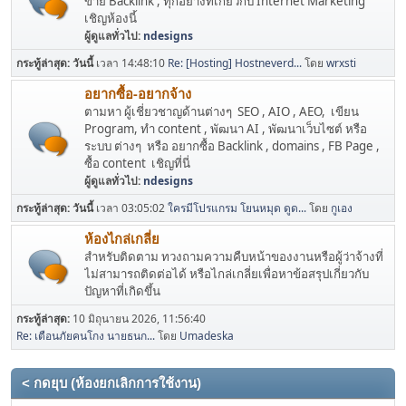
ขาย Backlink , ทุกอย่างที่เกี่ยวกับ Internet Marketing
เชิญห้องนี้
ผู้ดูแลทั่วไป:
ndesigns
กระทู้ล่าสุด:
วันนี้
เวลา 14:48:10
Re: [Hosting] Hostneverd...
โดย
wrxsti
อยากซื้อ-อยากจ้าง
ตามหา ผู้เชี่ยวชาญด้านต่างๆ SEO , AIO , AEO, เขียน
Program, ทำ content , พัฒนา AI , พัฒนาเว็บไซต์ หรือ
ระบบ ต่างๆ หรือ อยากซื้อ Backlink , domains , FB Page ,
ซื้อ content เชิญที่นี่
ผู้ดูแลทั่วไป:
ndesigns
กระทู้ล่าสุด:
วันนี้
เวลา 03:05:02
ใครมีโปรแกรม โยนหมุด ดูด...
โดย
กูเอง
ห้องไกล่เกลี่ย
สำหรับติดตาม ทวงถามความคืบหน้าของงานหรือผู้ว่าจ้างที่
ไม่สามารถติดต่อได้ หรือไกล่เกลี่ยเพื่อหาข้อสรุปเกี่ยวกับ
ปัญหาที่เกิดขึ้น
กระทู้ล่าสุด:
10 มิถุนายน 2026, 11:56:40
Re: เตือนภัยคนโกง นายธนก...
โดย
Umadeska
< กดยุบ (ห้องยกเลิกการใช้งาน)