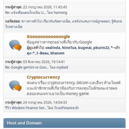
กระทู้ล่าสุด:
22 กรกฎาคม 2026, 11:45:45
Re: แจ้งเตือนคนโกงเงิน U...
โดย
hamong
บอร์ดย่อย
ข่าวสารทั่วไป เกี่ยวกับภัยทางเน็ต
แชร์ประสบการณ์ถูกหลอก
รู้ทันกล
โกงทางเน็ต
Gooooooooooooogle
ข้อมูลข่าวสารทุกอย่างที่เกี่ยวกับ Google
ผู้ดูแลทั่วไป:
sealinda
,
NineTua
,
bugmai
,
pburin22
,
*~เก้า
คุง~*
,
I~Beau
,
khanom
กระทู้ล่าสุด:
03 สิงหาคม 2026, 19:14:41
Re: Google gemini vs Goo...
โดย
soybad
Cryptocurrency
สนทนาเรื่อง cryptocurrency, bitcoin และอื่นๆ ห้ามโพสต์
แนะนำชักชวนที่เกียวข้องกับการลงทุนในลักษณะจ่ายผล
ตอบแทนเพราะอาจเป็น money game
กระทู้ล่าสุด:
24 กรกฎาคม 2026, 14:04:33
รีวิว Wisdom Finance Ser...
โดย
TrustFinance.th
Host and Domain