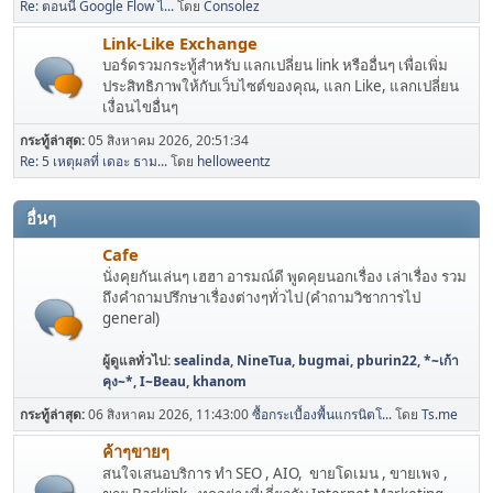
Re: ตอนนี้ Google Flow ไ...
โดย
Consolez
Link-Like Exchange
บอร์ดรวมกระทู้สำหรับ แลกเปลี่ยน link หรืออื่นๆ เพื่อเพิ่ม
ประสิทธิภาพให้กับเว็บไซต์ของคุณ, แลก Like, แลกเปลี่ยน
เงื่อนไขอื่นๆ
กระทู้ล่าสุด:
05 สิงหาคม 2026, 20:51:34
Re: 5 เหตุผลที่ เดอะ ธาม...
โดย
helloweentz
อื่นๆ
Cafe
นั่งคุยกันเล่นๆ เฮฮา อารมณ์ดี พูดคุยนอกเรื่อง เล่าเรื่อง รวม
ถึงคำถามปรึกษาเรื่องต่างๆทั่วไป (คำถามวิชาการไป
general)
ผู้ดูแลทั่วไป:
sealinda
,
NineTua
,
bugmai
,
pburin22
,
*~เก้า
คุง~*
,
I~Beau
,
khanom
กระทู้ล่าสุด:
06 สิงหาคม 2026, 11:43:00
ซื้อกระเบื้องพื้นแกรนิตโ...
โดย
Ts.me
ค้าๆขายๆ
สนใจเสนอบริการ ทำ SEO , AIO, ขายโดเมน , ขายเพจ ,