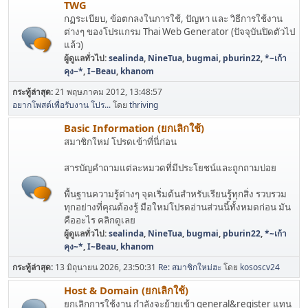
TWG
กฏระเบียบ, ข้อตกลงในการใช้, ปัญหา และ วิธีการใช้งาน
ต่างๆ ของโปรแกรม Thai Web Generator (ปัจจุบันปิดตัวไป
แล้ว)
ผู้ดูแลทั่วไป:
sealinda
,
NineTua
,
bugmai
,
pburin22
,
*~เก้า
คุง~*
,
I~Beau
,
khanom
กระทู้ล่าสุด:
21 พฤษภาคม 2012, 13:48:57
อยากโพสต์เพื่อรับงาน โปร...
โดย
thriving
Basic Information (ยกเลิกใช้)
สมาชิกใหม่ โปรดเข้าที่นี่ก่อน
สารบัญคำถามแต่ละหมวดที่มีประโยชน์และถูกถามบ่อย
พื้นฐานความรู้ต่างๆ จุดเริ่มต้นสำหรับเรียนรู้ทุกสิ่ง รวบรวม
ทุกอย่างที่คุณต้องรู้ มือใหม่โปรดอ่านส่วนนี้ทั้งหมดก่อน มัน
คืออะไร คลิกดูเลย
ผู้ดูแลทั่วไป:
sealinda
,
NineTua
,
bugmai
,
pburin22
,
*~เก้า
คุง~*
,
I~Beau
,
khanom
กระทู้ล่าสุด:
13 มิถุนายน 2026, 23:50:31
Re: สมาชิกใหม่ฮะ
โดย
kososcv24
Host & Domain (ยกเลิกใช้)
ยกเลิกการใช้งาน กำลังจะย้ายเข้า general&register แทน