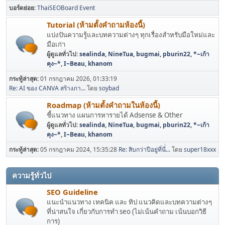
บอร์ดย่อย
ThaiSEOBoard Event
Tutorial (ห้ามตั้งคำถามห้องนี้)
แบ่งปันความรู้และบทความต่างๆ ทุกเรื่องสำหรับมือใหม่และ
มือเก่า
ผู้ดูแลทั่วไป:
sealinda
,
NineTua
,
bugmai
,
pburin22
,
*~เก้า
คุง~*
,
I~Beau
,
khanom
กระทู้ล่าสุด:
01 กรกฎาคม 2026, 01:33:19
Re: AI ของ CANVA สร้างภา...
โดย
soybad
Roadmap (ห้ามตั้งคำถามในห้องนี้)
ชี้แนวทาง แผนการหารายได้ Adsense & Other
ผู้ดูแลทั่วไป:
sealinda
,
NineTua
,
bugmai
,
pburin22
,
*~เก้า
คุง~*
,
I~Beau
,
khanom
กระทู้ล่าสุด:
05 กรกฎาคม 2024, 15:35:28
Re: สิบกว่าปีอยู่ที่นี่่...
โดย
super18xxx
ความรู้ทั่วไป
SEO Guideline
แนะนำแนวทาง เทคนิค และ ทิป แนวคิดและบทความต่างๆ
ที่น่าสนใจ เกี่ยวกับการทำ seo (ไม่เน้นคำถาม เน้นบอกวิธี
การ)