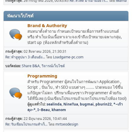
กระทู้ล่าสุด:
26 กรกฎาคม 2026, 00:43:45
Re: สวัสดี มาเม้ามอย เร...
โดย
iwama
พัฒนาเว็บไซต์
Brand & Authority
สนทนาตั้งคำถาม กำหนดเป้าหมายเพื่อการสร้างแบรนด์
หรือ ทำเว็บเน้นเนื้อหาเจาะจงเข้าถึงเป้าหมายเฉพาะกลุ่ม,
start up (ห้องหลักสำหรับตั้งคำถาม)
กระทู้ล่าสุด:
02 สิงหาคม 2026, 21:30:31
Re: ทำยูทูปมา 3 เดือนยัง...
โดย
Loadgame-pc.com
บอร์ดย่อย
Share B&A
วิจารณ์เว็บไซต์
Programming
สำหรับ Programmer ผู้สนใจในการพัฒนา Application ,
Script , ปั่นเว็บ , ทำ SEO แบบต่างๆ ....... ปวดหมอง ไข้ขึ้น
แก้ปัญหาไม่ตก ปรึกษาเพื่อนๆชาว Programmer ด้วยกัน
ได้ที่นี่เลย (เน้นเขียนโปรแกรมถ้าแจกโปรแกรมไปห้อง tool)
ผู้ดูแลทั่วไป:
sealinda
,
NineTua
,
bugmai
,
pburin22
,
*~เก้า
คุง~*
,
I~Beau
,
khanom
กระทู้ล่าสุด:
22 มิถุนายน 2026, 10:41:44
Re: รับเขียนโปรแกรมสำเร็...
โดย
mrtseodesign