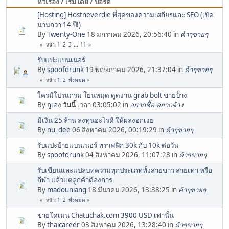
หัวเรื่อง / เริ่มโดย / บอร์ด
[Hosting] Hostneverdie ที่สุดของความเสถียรและ SEO (เปิด
นานกว่า 14 ปี!)
By
Twenty-One
18 มกราคม 2026, 20:56:40 in
ค้าๆขายๆ
1
2
3
...
11
หน้า
รับแปะแบนเนอร์
By
spoofdrunk
19 พฤษภาคม 2026, 21:37:04 in
ค้าๆขายๆ
1
2
ทั้งหมด
หน้า
ใครมีโปรแกรม โยนหมุด ดูดงาน grab bolt ขายบ้าง
By
กูเอง
วันนี้
เวลา 03:05:02 in
อยากซื้อ-อยากจ้าง
มีเงิน 25 ล้าน ลงทุนอะไรดี ให้ผลงอกเงย
By
nu_dee
06 สิงหาคม 2026, 00:19:29 in
ค้าๆขายๆ
รับแปะป้ายแบนเนอร์ ทราฟฟิก 30k กับ 10k ต่อวัน
By
spoofdrunk
04 สิงหาคม 2026, 11:07:28 in
ค้าๆขายๆ
รับเขียนและแปลบทความทุกประเภททั้งสายขาว สายเทา หรือ
กีฬา แล้วแต่ลูกค้าต้องการ
By
madouniang
18 มีนาคม 2026, 13:38:25 in
ค้าๆขายๆ
1
2
ทั้งหมด
หน้า
ขายโดเมน Chatuchak.com 3900 USD เท่านั้น
By
thaicareer
03 สิงหาคม 2026, 13:28:40 in
ค้าๆขายๆ