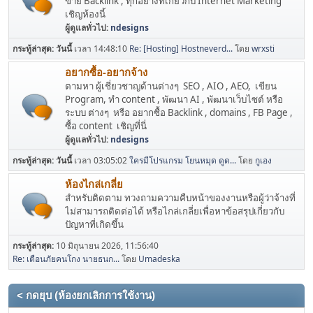
ขาย Backlink , ทุกอย่างที่เกี่ยวกับ Internet Marketing
เชิญห้องนี้
ผู้ดูแลทั่วไป:
ndesigns
กระทู้ล่าสุด:
วันนี้
เวลา 14:48:10
Re: [Hosting] Hostneverd...
โดย
wrxsti
อยากซื้อ-อยากจ้าง
ตามหา ผู้เชี่ยวชาญด้านต่างๆ SEO , AIO , AEO, เขียน
Program, ทำ content , พัฒนา AI , พัฒนาเว็บไซต์ หรือ
ระบบ ต่างๆ หรือ อยากซื้อ Backlink , domains , FB Page ,
ซื้อ content เชิญที่นี่
ผู้ดูแลทั่วไป:
ndesigns
กระทู้ล่าสุด:
วันนี้
เวลา 03:05:02
ใครมีโปรแกรม โยนหมุด ดูด...
โดย
กูเอง
ห้องไกล่เกลี่ย
สำหรับติดตาม ทวงถามความคืบหน้าของงานหรือผู้ว่าจ้างที่
ไม่สามารถติดต่อได้ หรือไกล่เกลี่ยเพื่อหาข้อสรุปเกี่ยวกับ
ปัญหาที่เกิดขึ้น
กระทู้ล่าสุด:
10 มิถุนายน 2026, 11:56:40
Re: เตือนภัยคนโกง นายธนก...
โดย
Umadeska
< กดยุบ (ห้องยกเลิกการใช้งาน)