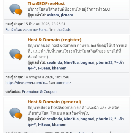
ThaiSEOFreeHost
บริการโฮสฟรีสำหรับพี่น้องคนไทยผู้รักการทำ SEO
ผู้ดูแลทั่วไป:
asiram
,
JicKaro
กระทู้ล่าสุด:
15 มีนาคม 2026, 23:25:31
Re: มือใหม่ สอบถามครับ ก...
โดย
thai2ads
Host & Domain (register)
ปัญหาก่อนจด host&domain ถามรายละเอียดผู้ให้บริการแต่
ที่ , แนะนำเว็บที่น่าสนใจ (งดโปรโมตเว็บตัวเอง ขายได้ที่
ห้องค้าขาย)
ผู้ดูแลทั่วไป:
sealinda
,
NineTua
,
bugmai
,
pburin22
,
*~เก้า
คุง~*
,
I~Beau
,
khanom
กระทู้ล่าสุด:
14 กรกฎาคม 2026, 10:17:46
https://dexserver.com/ ย...
โดย
aommiez
บอร์ดย่อย
Promotion & Coupon
Host & Domain (general)
ปัญหาหลังจด host&domain ขอคำแนะนำ และ เทคนิค
เกี่ยวกับ โฮส, โดเมน และเรื่องทั่วๆไป
ผู้ดูแลทั่วไป:
sealinda
,
NineTua
,
bugmai
,
pburin22
,
*~เก้า
คุง~*
,
I~Beau
,
khanom