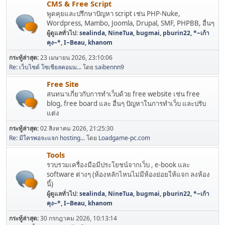
CMS & Free Script
พูดคุยและปรึกษาปัญหา script เช่น PHP-Nuke,
Wordpress, Mambo, Joomla, Drupal, SMF, PHPBB, อื่นๆ
ผู้ดูแลทั่วไป:
sealinda
,
NineTua
,
bugmai
,
pburin22
,
*~เก้า
คุง~*
,
I~Beau
,
khanom
กระทู้ล่าสุด:
23 เมษายน 2026, 23:10:06
Re: เว็บไซต์ โซเชียลคอมม...
โดย
saibennn9
Free Site
สนทนาเกี่ยวกับการทำเว็บด้วย free website เช่น free
blog, free board และ อื่นๆ ปัญหาในการทำเว็บ และปรับ
แต่ง
กระทู้ล่าสุด:
02 สิงหาคม 2026, 21:25:30
Re: มีใครพอจะแจก hosting...
โดย
Loadgame-pc.com
Tools
รวบรวมเครื่องมือมีประโยชน์จากเว็บ , e-book และ
software ต่างๆ (ห้องหลักไหนไม่มีห้องย่อยให้แจก ลงห้อง
นี้)
ผู้ดูแลทั่วไป:
sealinda
,
NineTua
,
bugmai
,
pburin22
,
*~เก้า
คุง~*
,
I~Beau
,
khanom
กระทู้ล่าสุด:
30 กรกฎาคม 2026, 10:13:14