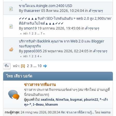
ขายโดเมน Asingle.com 2400 USD
By
thaicareer
05 สิงหาคม 2026, 10:24:04 in
ค้าๆขายๆ
✔✔✔▲▲▲รับทำ SEO-โปรดันอันดับ + web 2.0 สูง 2,900บาท/
คีย์สำหรับเว็บไซต์▲▲▲✔✔✔
By
smon19
19 มกราคม 2026, 19:45:06 in
ค้าๆขายๆ
1
2
3
...
7
หน้า
บริการรับทำ Backlink คุณภาพ จาก Web 2.0 และ Blogger
รองรับทุกธุรกิจ
By
ppseo0305
26 พฤษภาคม 2026, 02:24:05 in
ค้าๆขายๆ
1
2
3
4
หน้า
2
3
...
10
หน้า
1
ขึ้น
ไทย เสียว บอร์ด
ข่าวสารจากทีมงาน
ข่าวสาร ประกาศ กิจกรรมบอร์ดต่างๆ (สมาชิกใหม่ อ่านกฏที่
นี่ก่อนอันดับแรก)
ผู้ดูแลทั่วไป:
sealinda
,
NineTua
,
bugmai
,
pburin22
,
*~เก้า
คุง~*
,
I~Beau
,
khanom
กระทู้ล่าสุด:
24 กรกฎาคม 2026, 00:28:34
Re: ช่วงเวลาที่มีความรู้...
โดย
iwama