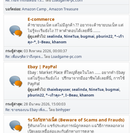
Re: เริ่มจากเงินเดือน 13...
โดย
Loadgame-pc.com
บอร์ดย่อย
Amazon Camp
Amazon Treasure
E-commerce
ค้าขายบนเน็ท แต่ไม่มีลูกค้า ?? อยากจะค้าขายบนเน็ท แต่
ไม่รู้จะเริ่มยังไง ?? หาคำตอบได้เลยที่นี่ ......
ผู้ดูแลทั่วไป:
sealinda
,
NineTua
,
bugmai
,
pburin22
,
*~เก้า
คุง~*
,
I~Beau
,
khanom
กระทู้ล่าสุด:
03 สิงหาคม 2026, 00:00:37
Re: เพื่อนๆคิดว่าถึงจุดจ...
โดย
Loadgame-pc.com
Ebay | PayPal
Ebay : Market Place ที่ใหญ่ที่สุดในโลก ..... อยากทำ Ebay
แต่ไม่รู้จะเริ่มยังไง ปรึกษาจากมืออาชีพได้เลยที่นี่, การใช้
PayPal
ผู้ดูแลทั่วไป:
thaiebayuser
,
sealinda
,
NineTua
,
bugmai
,
pburin22
,
*~เก้าคุง~*
,
I~Beau
,
khanom
กระทู้ล่าสุด:
28 มีนาคม 2026, 15:00:03
Re: ขายของบน Ebay เพิ่งเ...
โดย
binhyper
ระวังภัยทางเน็ต (Beware of Scams and Frauds)
รู้ทันกลโกง แชร์ประสบการณ์ถูกหลอก แฉวิธีการหลอกลวง
เปิดเผยเหยื่อล่อและกับดักทางการตลาด