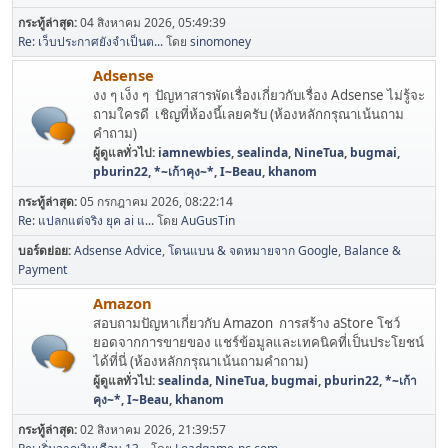
กระทู้ล่าสุด:
04 สิงหาคม 2026, 05:49:39
Re: เว็บประกาศยังจำเป็นต...
โดย
sinomoney
Adsense
งง ๆ เง็ง ๆ ปัญหาสารพัดเรื่องเกี่ยวกับเรื่อง Adsense ไม่รู้จะ
ถามใครดี เชิญที่ห้องนี้เลยครับ (ห้องหลักกรุณาเน้นถาม
คำถาม)
ผู้ดูแลทั่วไป:
iamnewbies
,
sealinda
,
NineTua
,
bugmai
,
pburin22
,
*~เก้าคุง~*
,
I~Beau
,
khanom
กระทู้ล่าสุด:
05 กรกฎาคม 2026, 08:22:14
Re: แปลกแต่จริง ยุค ai แ...
โดย
AuGusTin
บอร์ดย่อย
Adsense Advice
โดนแบน & จดหมายจาก Google
Balance &
Payment
Amazon
สอบถามปัญหาเกี่ยวกับ Amazon การสร้าง aStore โชว์
ยอดจากการขายของ แชร์ข้อมูลและเทคนิคที่เป็นประโยชน์
ได้ที่นี่ (ห้องหลักกรุณาเน้นถามคำถาม)
ผู้ดูแลทั่วไป:
sealinda
,
NineTua
,
bugmai
,
pburin22
,
*~เก้า
คุง~*
,
I~Beau
,
khanom
กระทู้ล่าสุด:
02 สิงหาคม 2026, 21:39:57