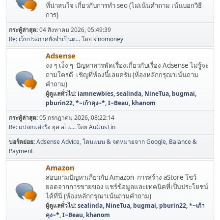
ที่น่าสนใจ เกี่ยวกับการทำ seo (ไม่เน้นคำถาม เน้นบอกวิธี
การ)
กระทู้ล่าสุด:
04 สิงหาคม 2026, 05:49:39
Re: เว็บประกาศยังจำเป็นต...
โดย
sinomoney
Adsense
งง ๆ เง็ง ๆ ปัญหาสารพัดเรื่องเกี่ยวกับเรื่อง Adsense ไม่รู้จะ
ถามใครดี เชิญที่ห้องนี้เลยครับ (ห้องหลักกรุณาเน้นถาม
คำถาม)
ผู้ดูแลทั่วไป:
iamnewbies
,
sealinda
,
NineTua
,
bugmai
,
pburin22
,
*~เก้าคุง~*
,
I~Beau
,
khanom
กระทู้ล่าสุด:
05 กรกฎาคม 2026, 08:22:14
Re: แปลกแต่จริง ยุค ai แ...
โดย
AuGusTin
บอร์ดย่อย
Adsense Advice
โดนแบน & จดหมายจาก Google
Balance &
Payment
Amazon
สอบถามปัญหาเกี่ยวกับ Amazon การสร้าง aStore โชว์
ยอดจากการขายของ แชร์ข้อมูลและเทคนิคที่เป็นประโยชน์
ได้ที่นี่ (ห้องหลักกรุณาเน้นถามคำถาม)
ผู้ดูแลทั่วไป:
sealinda
,
NineTua
,
bugmai
,
pburin22
,
*~เก้า
คุง~*
,
I~Beau
,
khanom