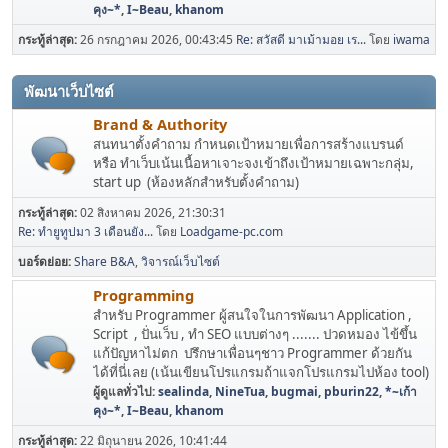
คุง~*
,
I~Beau
,
khanom
กระทู้ล่าสุด:
26 กรกฎาคม 2026, 00:43:45
Re: สวัสดี มาเม้ามอย เร...
โดย
iwama
พัฒนาเว็บไซต์
Brand & Authority
สนทนาตั้งคำถาม กำหนดเป้าหมายเพื่อการสร้างแบรนด์
หรือ ทำเว็บเน้นเนื้อหาเจาะจงเข้าถึงเป้าหมายเฉพาะกลุ่ม,
start up (ห้องหลักสำหรับตั้งคำถาม)
กระทู้ล่าสุด:
02 สิงหาคม 2026, 21:30:31
Re: ทำยูทูปมา 3 เดือนยัง...
โดย
Loadgame-pc.com
บอร์ดย่อย
Share B&A
วิจารณ์เว็บไซต์
Programming
สำหรับ Programmer ผู้สนใจในการพัฒนา Application ,
Script , ปั่นเว็บ , ทำ SEO แบบต่างๆ ....... ปวดหมอง ไข้ขึ้น
แก้ปัญหาไม่ตก ปรึกษาเพื่อนๆชาว Programmer ด้วยกัน
ได้ที่นี่เลย (เน้นเขียนโปรแกรมถ้าแจกโปรแกรมไปห้อง tool)
ผู้ดูแลทั่วไป:
sealinda
,
NineTua
,
bugmai
,
pburin22
,
*~เก้า
คุง~*
,
I~Beau
,
khanom
กระทู้ล่าสุด:
22 มิถุนายน 2026, 10:41:44