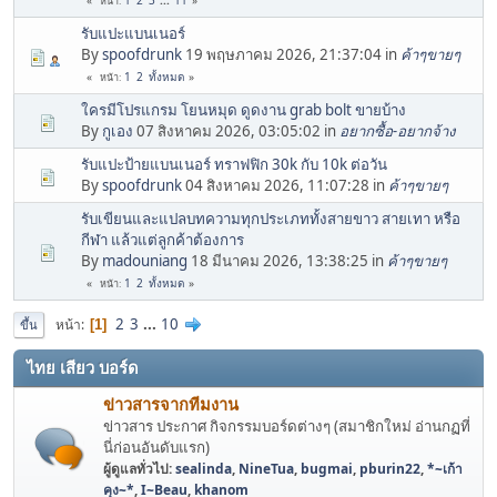
1
2
3
...
11
หน้า
รับแปะแบนเนอร์
By
spoofdrunk
19 พฤษภาคม 2026, 21:37:04 in
ค้าๆขายๆ
1
2
ทั้งหมด
หน้า
ใครมีโปรแกรม โยนหมุด ดูดงาน grab bolt ขายบ้าง
By
กูเอง
07 สิงหาคม 2026, 03:05:02 in
อยากซื้อ-อยากจ้าง
รับแปะป้ายแบนเนอร์ ทราฟฟิก 30k กับ 10k ต่อวัน
By
spoofdrunk
04 สิงหาคม 2026, 11:07:28 in
ค้าๆขายๆ
รับเขียนและแปลบทความทุกประเภททั้งสายขาว สายเทา หรือ
กีฬา แล้วแต่ลูกค้าต้องการ
By
madouniang
18 มีนาคม 2026, 13:38:25 in
ค้าๆขายๆ
1
2
ทั้งหมด
หน้า
2
3
...
10
หน้า
1
ขึ้น
ไทย เสียว บอร์ด
ข่าวสารจากทีมงาน
ข่าวสาร ประกาศ กิจกรรมบอร์ดต่างๆ (สมาชิกใหม่ อ่านกฏที่
นี่ก่อนอันดับแรก)
ผู้ดูแลทั่วไป:
sealinda
,
NineTua
,
bugmai
,
pburin22
,
*~เก้า
คุง~*
,
I~Beau
,
khanom