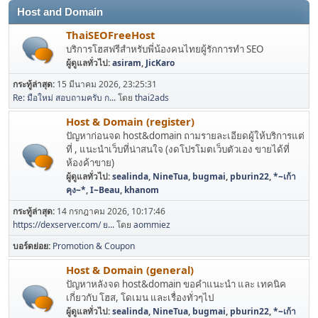
Host and Domain
ThaiSEOFreeHost
บริการโฮสฟรีสำหรับพี่น้องคนไทยผู้รักการทำ SEO
ผู้ดูแลทั่วไป:
asiram
,
JicKaro
กระทู้ล่าสุด:
15 มีนาคม 2026, 23:25:31
Re: มือใหม่ สอบถามครับ ก...
โดย
thai2ads
Host & Domain (register)
ปัญหาก่อนจด host&domain ถามรายละเอียดผู้ให้บริการแต่
ที่ , แนะนำเว็บที่น่าสนใจ (งดโปรโมตเว็บตัวเอง ขายได้ที่
ห้องค้าขาย)
ผู้ดูแลทั่วไป:
sealinda
,
NineTua
,
bugmai
,
pburin22
,
*~เก้า
คุง~*
,
I~Beau
,
khanom
กระทู้ล่าสุด:
14 กรกฎาคม 2026, 10:17:46
https://dexserver.com/ ย...
โดย
aommiez
บอร์ดย่อย
Promotion & Coupon
Host & Domain (general)
ปัญหาหลังจด host&domain ขอคำแนะนำ และ เทคนิค
เกี่ยวกับ โฮส, โดเมน และเรื่องทั่วๆไป
ผู้ดูแลทั่วไป:
sealinda
,
NineTua
,
bugmai
,
pburin22
,
*~เก้า