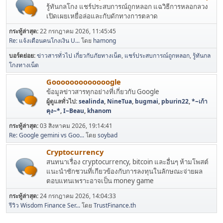
รู้ทันกลโกง แชร์ประสบการณ์ถูกหลอก แฉวิธีการหลอกลวง
เปิดเผยเหยื่อล่อและกับดักทางการตลาด
กระทู้ล่าสุด:
22 กรกฎาคม 2026, 11:45:45
Re: แจ้งเตือนคนโกงเงิน U...
โดย
hamong
บอร์ดย่อย
ข่าวสารทั่วไป เกี่ยวกับภัยทางเน็ต
แชร์ประสบการณ์ถูกหลอก
รู้ทันกล
โกงทางเน็ต
Gooooooooooooogle
ข้อมูลข่าวสารทุกอย่างที่เกี่ยวกับ Google
ผู้ดูแลทั่วไป:
sealinda
,
NineTua
,
bugmai
,
pburin22
,
*~เก้า
คุง~*
,
I~Beau
,
khanom
กระทู้ล่าสุด:
03 สิงหาคม 2026, 19:14:41
Re: Google gemini vs Goo...
โดย
soybad
Cryptocurrency
สนทนาเรื่อง cryptocurrency, bitcoin และอื่นๆ ห้ามโพสต์
แนะนำชักชวนที่เกียวข้องกับการลงทุนในลักษณะจ่ายผล
ตอบแทนเพราะอาจเป็น money game
กระทู้ล่าสุด:
24 กรกฎาคม 2026, 14:04:33
รีวิว Wisdom Finance Ser...
โดย
TrustFinance.th