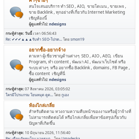
ค้าๆขายๆ
สนใจเสนอบริการ ทำ SEO , AIO, ขายโดเมน , ขายเพจ ,
ขาย Backlink , ทุกอย่างที่เกี่ยวกับ Internet Marketing
เชิญห้องนี้
ผู้ดูแลทั่วไป:
ndesigns
กระทู้ล่าสุด:
วันนี้
เวลา 06:56:43
Re: ✔✔✔▲▲▲รับทำ SEO-โปรด...
โดย
smon19
อยากซื้อ-อยากจ้าง
ตามหา ผู้เชี่ยวชาญด้านต่างๆ SEO , AIO , AEO, เขียน
Program, ทำ content , พัฒนา AI , พัฒนาเว็บไซต์ หรือ
ระบบ ต่างๆ หรือ อยากซื้อ Backlink , domains , FB Page ,
ซื้อ content เชิญที่นี่
ผู้ดูแลทั่วไป:
ndesigns
กระทู้ล่าสุด:
07 สิงหาคม 2026, 03:05:02
ใครมีโปรแกรม โยนหมุด ดูด...
โดย
กูเอง
ห้องไกล่เกลี่ย
สำหรับติดตาม ทวงถามความคืบหน้าของงานหรือผู้ว่าจ้างที่
ไม่สามารถติดต่อได้ หรือไกล่เกลี่ยเพื่อหาข้อสรุปเกี่ยวกับ
ปัญหาที่เกิดขึ้น
กระทู้ล่าสุด:
10 มิถุนายน 2026, 11:56:40
Re: เตือนภัยคนโกง นายธนก...
โดย
Umadeska