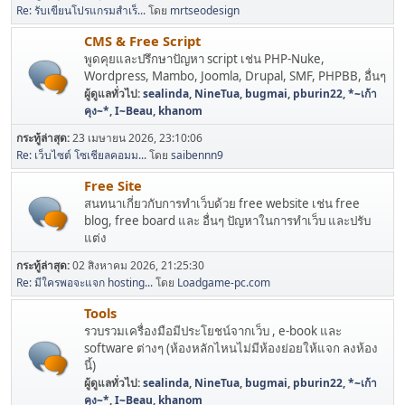
Re: รับเขียนโปรแกรมสำเร็...
โดย
mrtseodesign
CMS & Free Script
พูดคุยและปรึกษาปัญหา script เช่น PHP-Nuke,
Wordpress, Mambo, Joomla, Drupal, SMF, PHPBB, อื่นๆ
ผู้ดูแลทั่วไป:
sealinda
,
NineTua
,
bugmai
,
pburin22
,
*~เก้า
คุง~*
,
I~Beau
,
khanom
กระทู้ล่าสุด:
23 เมษายน 2026, 23:10:06
Re: เว็บไซต์ โซเชียลคอมม...
โดย
saibennn9
Free Site
สนทนาเกี่ยวกับการทำเว็บด้วย free website เช่น free
blog, free board และ อื่นๆ ปัญหาในการทำเว็บ และปรับ
แต่ง
กระทู้ล่าสุด:
02 สิงหาคม 2026, 21:25:30
Re: มีใครพอจะแจก hosting...
โดย
Loadgame-pc.com
Tools
รวบรวมเครื่องมือมีประโยชน์จากเว็บ , e-book และ
software ต่างๆ (ห้องหลักไหนไม่มีห้องย่อยให้แจก ลงห้อง
นี้)
ผู้ดูแลทั่วไป:
sealinda
,
NineTua
,
bugmai
,
pburin22
,
*~เก้า
คุง~*
,
I~Beau
,
khanom