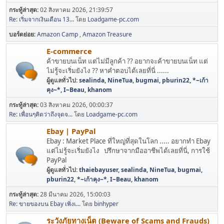
กระทู้ล่าสุด:
02 สิงหาคม 2026, 21:39:57
Re: เริ่มจากเงินเดือน 13...
โดย
Loadgame-pc.com
บอร์ดย่อย
Amazon Camp
Amazon Treasure
E-commerce
ค้าขายบนเน็ท แต่ไม่มีลูกค้า ?? อยากจะค้าขายบนเน็ท แต่
ไม่รู้จะเริ่มยังไง ?? หาคำตอบได้เลยที่นี่ ......
ผู้ดูแลทั่วไป:
sealinda
,
NineTua
,
bugmai
,
pburin22
,
*~เก้า
คุง~*
,
I~Beau
,
khanom
กระทู้ล่าสุด:
03 สิงหาคม 2026, 00:00:37
Re: เพื่อนๆคิดว่าถึงจุดจ...
โดย
Loadgame-pc.com
Ebay | PayPal
Ebay : Market Place ที่ใหญ่ที่สุดในโลก ..... อยากทำ Ebay
แต่ไม่รู้จะเริ่มยังไง ปรึกษาจากมืออาชีพได้เลยที่นี่, การใช้
PayPal
ผู้ดูแลทั่วไป:
thaiebayuser
,
sealinda
,
NineTua
,
bugmai
,
pburin22
,
*~เก้าคุง~*
,
I~Beau
,
khanom
กระทู้ล่าสุด:
28 มีนาคม 2026, 15:00:03
Re: ขายของบน Ebay เพิ่งเ...
โดย
binhyper
ระวังภัยทางเน็ต (Beware of Scams and Frauds)