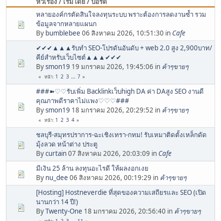
หัวเรื่อง / เริ่มโดย / บอร์ด
หลายองค์กรตัดสินใจลงทุนระบบ พราะต้องการลดงานซ้ำ รวม
ข้อมูลจากหลายแผนก
By
bumblebee
06 สิงหาคม 2026, 10:51:30 in
Cafe
✔✔✔▲▲▲รับทำ SEO-โปรดันอันดับ + web 2.0 สูง 2,900บาท/
คีย์สำหรับเว็บไซต์▲▲▲✔✔✔
By
smon19
19 มกราคม 2026, 19:45:06 in
ค้าๆขายๆ
1
2
3
...
7
หน้า
###➽♡♡รับเพิ่ม Backlinkเว็บhigh DA ค่า DAสูง SEO งานดี
คุณภาพดีราคาไม่แพง♡♡♡###
By
smon19
18 มกราคม 2026, 20:29:52 in
ค้าๆขายๆ
1
2
3
4
หน้า
ชลบุรี-สมุทรปราการ-ฉะเชิงเทรา-กทม! รับเหมาติดตั้งเหล็กดัด
มุ้งลวด หน้าต่าง ประตู
By
curtain
07 สิงหาคม 2026, 20:03:09 in
Cafe
มีเงิน 25 ล้าน ลงทุนอะไรดี ให้ผลงอกเงย
By
nu_dee
06 สิงหาคม 2026, 00:19:29 in
ค้าๆขายๆ
[Hosting] Hostneverdie ที่สุดของความเสถียรและ SEO (เปิด
นานกว่า 14 ปี!)
By
Twenty-One
18 มกราคม 2026, 20:56:40 in
ค้าๆขายๆ