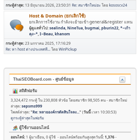
กระทู้ล่าสุด:
13 มิถุนายน 2026, 23:50:31
Re: สมาชิกใหม่ฮะ
โดย
kososcv24
Host & Domain (ยกเลิกใช้)
ยกเลิกการใช้งาน กำลังจะย้ายเข้า general&register แทน
ผู้ดูแลทั่วไป:
sealinda
,
NineTua
,
bugmai
,
pburin22
,
*~เก้า
คุง~*
,
I~Beau
,
khanom
กระทู้ล่าสุด:
23 มกราคม 2025, 17:16:29
Re: หา host ต่างประเทศที...
โดย
WinPickup
ThaiSEOBoard.com - ศูนย์ข้อมูล
สถิติฟอรัม
3,324,472 กระทู้ ใน 230,808 หัวข้อ โดยสมาชิก 98,505 คน - สมาชิกใหม่
ล่าสุด:
sepsms999
โพสต์ล่าสุด:
"
Re: หลายองค์กรตัดสินใจลง...
"
(
วันนี้
เวลา 10:30:53)
ดูกระทู้ล่าสุดในฟอรัม
ผู้ใช้งานออนไลน์
ออนไลน์:
1 ผู้มาเยือน, 0 ผู้ใช้ - ออนไลน์พร้อมกันสูงสุดวันนี้:
1,376
-