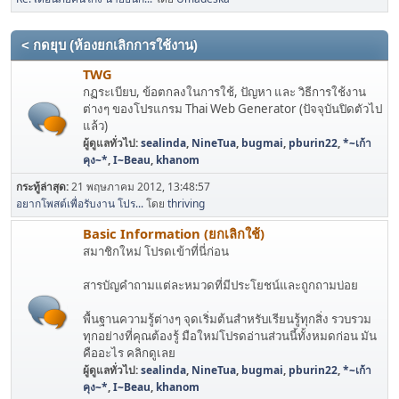
< กดยุบ (ห้องยกเลิกการใช้งาน)
TWG
กฏระเบียบ, ข้อตกลงในการใช้, ปัญหา และ วิธีการใช้งาน
ต่างๆ ของโปรแกรม Thai Web Generator (ปัจจุบันปิดตัวไป
แล้ว)
ผู้ดูแลทั่วไป:
sealinda
,
NineTua
,
bugmai
,
pburin22
,
*~เก้า
คุง~*
,
I~Beau
,
khanom
กระทู้ล่าสุด:
21 พฤษภาคม 2012, 13:48:57
อยากโพสต์เพื่อรับงาน โปร...
โดย
thriving
Basic Information (ยกเลิกใช้)
สมาชิกใหม่ โปรดเข้าที่นี่ก่อน
สารบัญคำถามแต่ละหมวดที่มีประโยชน์และถูกถามบ่อย
พื้นฐานความรู้ต่างๆ จุดเริ่มต้นสำหรับเรียนรู้ทุกสิ่ง รวบรวม
ทุกอย่างที่คุณต้องรู้ มือใหม่โปรดอ่านส่วนนี้ทั้งหมดก่อน มัน
คืออะไร คลิกดูเลย
ผู้ดูแลทั่วไป:
sealinda
,
NineTua
,
bugmai
,
pburin22
,
*~เก้า
คุง~*
,
I~Beau
,
khanom