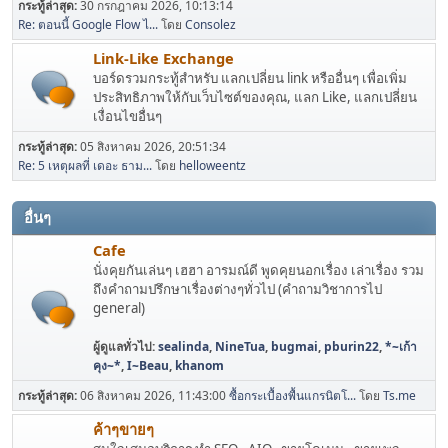
กระทู้ล่าสุด:
30 กรกฎาคม 2026, 10:13:14
Re: ตอนนี้ Google Flow ไ...
โดย
Consolez
Link-Like Exchange
บอร์ดรวมกระทู้สำหรับ แลกเปลี่ยน link หรืออื่นๆ เพื่อเพิ่ม
ประสิทธิภาพให้กับเว็บไซต์ของคุณ, แลก Like, แลกเปลี่ยน
เงื่อนไขอื่นๆ
กระทู้ล่าสุด:
05 สิงหาคม 2026, 20:51:34
Re: 5 เหตุผลที่ เดอะ ธาม...
โดย
helloweentz
อื่นๆ
Cafe
นั่งคุยกันเล่นๆ เฮฮา อารมณ์ดี พูดคุยนอกเรื่อง เล่าเรื่อง รวม
ถึงคำถามปรึกษาเรื่องต่างๆทั่วไป (คำถามวิชาการไป
general)
ผู้ดูแลทั่วไป:
sealinda
,
NineTua
,
bugmai
,
pburin22
,
*~เก้า
คุง~*
,
I~Beau
,
khanom
กระทู้ล่าสุด:
06 สิงหาคม 2026, 11:43:00
ซื้อกระเบื้องพื้นแกรนิตโ...
โดย
Ts.me
ค้าๆขายๆ