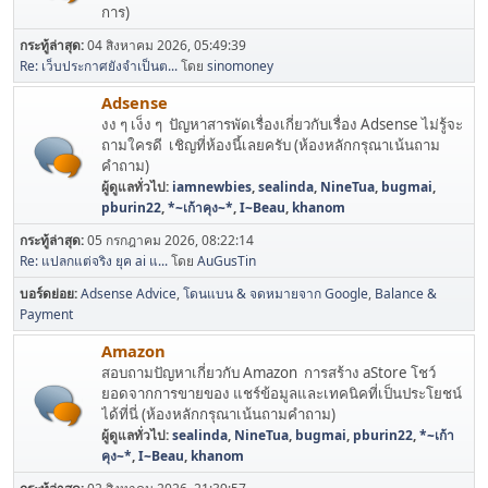
การ)
กระทู้ล่าสุด:
04 สิงหาคม 2026, 05:49:39
Re: เว็บประกาศยังจำเป็นต...
โดย
sinomoney
Adsense
งง ๆ เง็ง ๆ ปัญหาสารพัดเรื่องเกี่ยวกับเรื่อง Adsense ไม่รู้จะ
ถามใครดี เชิญที่ห้องนี้เลยครับ (ห้องหลักกรุณาเน้นถาม
คำถาม)
ผู้ดูแลทั่วไป:
iamnewbies
,
sealinda
,
NineTua
,
bugmai
,
pburin22
,
*~เก้าคุง~*
,
I~Beau
,
khanom
กระทู้ล่าสุด:
05 กรกฎาคม 2026, 08:22:14
Re: แปลกแต่จริง ยุค ai แ...
โดย
AuGusTin
บอร์ดย่อย
Adsense Advice
โดนแบน & จดหมายจาก Google
Balance &
Payment
Amazon
สอบถามปัญหาเกี่ยวกับ Amazon การสร้าง aStore โชว์
ยอดจากการขายของ แชร์ข้อมูลและเทคนิคที่เป็นประโยชน์
ได้ที่นี่ (ห้องหลักกรุณาเน้นถามคำถาม)
ผู้ดูแลทั่วไป:
sealinda
,
NineTua
,
bugmai
,
pburin22
,
*~เก้า
คุง~*
,
I~Beau
,
khanom