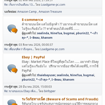
กระทู้ล่าสุด:
02 สิงหาคม 2026, 21:39:57
Re: เริ่มจากเงินเดือน 13...
โดย
Loadgame-pc.com
บอร์ดย่อย
Amazon Camp
Amazon Treasure
E-commerce
ค้าขายบนเน็ท แต่ไม่มีลูกค้า ?? อยากจะค้าขายบนเน็ท แต่
ไม่รู้จะเริ่มยังไง ?? หาคำตอบได้เลยที่นี่ ......
ผู้ดูแลทั่วไป:
sealinda
,
NineTua
,
bugmai
,
pburin22
,
*~เก้า
คุง~*
,
I~Beau
,
khanom
กระทู้ล่าสุด:
03 สิงหาคม 2026, 00:00:37
Re: เพื่อนๆคิดว่าถึงจุดจ...
โดย
Loadgame-pc.com
Ebay | PayPal
Ebay : Market Place ที่ใหญ่ที่สุดในโลก ..... อยากทำ Ebay
แต่ไม่รู้จะเริ่มยังไง ปรึกษาจากมืออาชีพได้เลยที่นี่, การใช้
PayPal
ผู้ดูแลทั่วไป:
thaiebayuser
,
sealinda
,
NineTua
,
bugmai
,
pburin22
,
*~เก้าคุง~*
,
I~Beau
,
khanom
กระทู้ล่าสุด:
28 มีนาคม 2026, 15:00:03
Re: ขายของบน Ebay เพิ่งเ...
โดย
binhyper
ระวังภัยทางเน็ต (Beware of Scams and Frauds)
รู้ทันกลโกง แชร์ประสบการณ์ถูกหลอก แฉวิธีการหลอกลวง