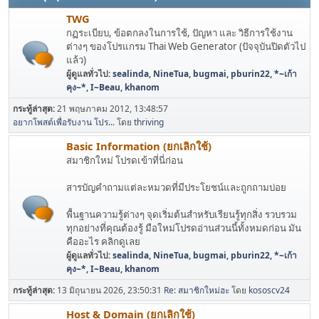
TWG
กฏระเบียบ, ข้อตกลงในการใช้, ปัญหา และ วิธีการใช้งาน
ต่างๆ ของโปรแกรม Thai Web Generator (ปัจจุบันปิดตัวไป
แล้ว)
ผู้ดูแลทั่วไป:
sealinda
,
NineTua
,
bugmai
,
pburin22
,
*~เก้า
คุง~*
,
I~Beau
,
khanom
กระทู้ล่าสุด:
21 พฤษภาคม 2012, 13:48:57
อยากโพสต์เพื่อรับงาน โปร...
โดย
thriving
Basic Information (ยกเลิกใช้)
สมาชิกใหม่ โปรดเข้าที่นี่ก่อน
สารบัญคำถามแต่ละหมวดที่มีประโยชน์และถูกถามบ่อย
พื้นฐานความรู้ต่างๆ จุดเริ่มต้นสำหรับเรียนรู้ทุกสิ่ง รวบรวม
ทุกอย่างที่คุณต้องรู้ มือใหม่โปรดอ่านส่วนนี้ทั้งหมดก่อน มัน
คืออะไร คลิกดูเลย
ผู้ดูแลทั่วไป:
sealinda
,
NineTua
,
bugmai
,
pburin22
,
*~เก้า
คุง~*
,
I~Beau
,
khanom
กระทู้ล่าสุด:
13 มิถุนายน 2026, 23:50:31
Re: สมาชิกใหม่ฮะ
โดย
kososcv24
Host & Domain (ยกเลิกใช้)