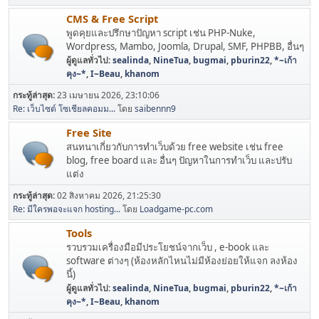
CMS & Free Script
พูดคุยและปรึกษาปัญหา script เช่น PHP-Nuke,
Wordpress, Mambo, Joomla, Drupal, SMF, PHPBB, อื่นๆ
ผู้ดูแลทั่วไป:
sealinda
,
NineTua
,
bugmai
,
pburin22
,
*~เก้า
คุง~*
,
I~Beau
,
khanom
กระทู้ล่าสุด:
23 เมษายน 2026, 23:10:06
Re: เว็บไซต์ โซเชียลคอมม...
โดย
saibennn9
Free Site
สนทนาเกี่ยวกับการทำเว็บด้วย free website เช่น free
blog, free board และ อื่นๆ ปัญหาในการทำเว็บ และปรับ
แต่ง
กระทู้ล่าสุด:
02 สิงหาคม 2026, 21:25:30
Re: มีใครพอจะแจก hosting...
โดย
Loadgame-pc.com
Tools
รวบรวมเครื่องมือมีประโยชน์จากเว็บ , e-book และ
software ต่างๆ (ห้องหลักไหนไม่มีห้องย่อยให้แจก ลงห้อง
นี้)
ผู้ดูแลทั่วไป:
sealinda
,
NineTua
,
bugmai
,
pburin22
,
*~เก้า
คุง~*
,
I~Beau
,
khanom