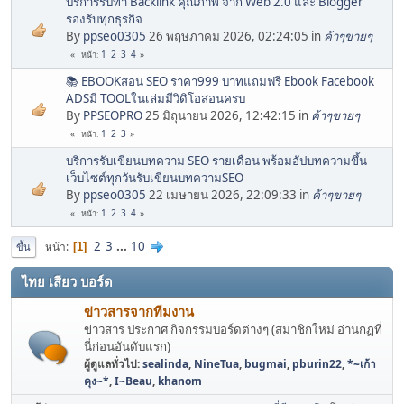
บริการรับทำ Backlink คุณภาพ จาก Web 2.0 และ Blogger
รองรับทุกธุรกิจ
By
ppseo0305
26 พฤษภาคม 2026, 02:24:05 in
ค้าๆขายๆ
1
2
3
4
หน้า
📚 EBOOKสอน SEO ราคา999 บาทแถมฟรี Ebook Facebook
ADSมี TOOLในเล่มมีวิดิโอสอนครบ
By
PPSEOPRO
25 มิถุนายน 2026, 12:42:15 in
ค้าๆขายๆ
1
2
3
หน้า
บริการรับเขียนบทความ SEO รายเดือน พร้อมอัปบทความขึ้น
เว็บไซต์ทุกวันรับเขียนบทความSEO
By
ppseo0305
22 เมษายน 2026, 22:09:33 in
ค้าๆขายๆ
1
2
3
4
หน้า
2
3
...
10
หน้า
1
ขึ้น
ไทย เสียว บอร์ด
ข่าวสารจากทีมงาน
ข่าวสาร ประกาศ กิจกรรมบอร์ดต่างๆ (สมาชิกใหม่ อ่านกฏที่
นี่ก่อนอันดับแรก)
ผู้ดูแลทั่วไป:
sealinda
,
NineTua
,
bugmai
,
pburin22
,
*~เก้า
คุง~*
,
I~Beau
,
khanom