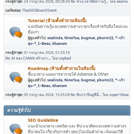
กระทู้ล่าสุด:
24 กรกฎาคม 2026, 00:28:34
Re: ช่วงเวลาที่มีความรู้...
โดย
iwama
บอร์ดย่อย
ThaiSEOBoard Event
Tutorial (ห้ามตั้งคำถามห้องนี้)
แบ่งปันความรู้และบทความต่างๆ ทุกเรื่องสำหรับมือใหม่และ
มือเก่า
ผู้ดูแลทั่วไป:
sealinda
,
NineTua
,
bugmai
,
pburin22
,
*~เก้า
คุง~*
,
I~Beau
,
khanom
กระทู้ล่าสุด:
01 กรกฎาคม 2026, 01:33:19
Re: AI ของ CANVA สร้างภา...
โดย
soybad
Roadmap (ห้ามตั้งคำถามในห้องนี้)
ชี้แนวทาง แผนการหารายได้ Adsense & Other
ผู้ดูแลทั่วไป:
sealinda
,
NineTua
,
bugmai
,
pburin22
,
*~เก้า
คุง~*
,
I~Beau
,
khanom
กระทู้ล่าสุด:
05 กรกฎาคม 2024, 15:35:28
Re: สิบกว่าปีอยู่ที่นี่่...
โดย
super18xxx
ความรู้ทั่วไป
SEO Guideline
แนะนำแนวทาง เทคนิค และ ทิป แนวคิดและบทความต่างๆ
ที่น่าสนใจ เกี่ยวกับการทำ seo (ไม่เน้นคำถาม เน้นบอกวิธี