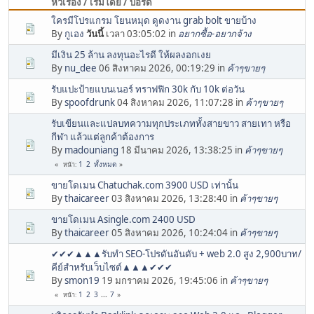
หัวเรื่อง / เริ่มโดย / บอร์ด
ใครมีโปรแกรม โยนหมุด ดูดงาน grab bolt ขายบ้าง
By
กูเอง
วันนี้
เวลา 03:05:02 in
อยากซื้อ-อยากจ้าง
มีเงิน 25 ล้าน ลงทุนอะไรดี ให้ผลงอกเงย
By
nu_dee
06 สิงหาคม 2026, 00:19:29 in
ค้าๆขายๆ
รับแปะป้ายแบนเนอร์ ทราฟฟิก 30k กับ 10k ต่อวัน
By
spoofdrunk
04 สิงหาคม 2026, 11:07:28 in
ค้าๆขายๆ
รับเขียนและแปลบทความทุกประเภททั้งสายขาว สายเทา หรือ
กีฬา แล้วแต่ลูกค้าต้องการ
By
madouniang
18 มีนาคม 2026, 13:38:25 in
ค้าๆขายๆ
1
2
ทั้งหมด
หน้า
ขายโดเมน Chatuchak.com 3900 USD เท่านั้น
By
thaicareer
03 สิงหาคม 2026, 13:28:40 in
ค้าๆขายๆ
ขายโดเมน Asingle.com 2400 USD
By
thaicareer
05 สิงหาคม 2026, 10:24:04 in
ค้าๆขายๆ
✔✔✔▲▲▲รับทำ SEO-โปรดันอันดับ + web 2.0 สูง 2,900บาท/
คีย์สำหรับเว็บไซต์▲▲▲✔✔✔
By
smon19
19 มกราคม 2026, 19:45:06 in
ค้าๆขายๆ
1
2
3
...
7
หน้า