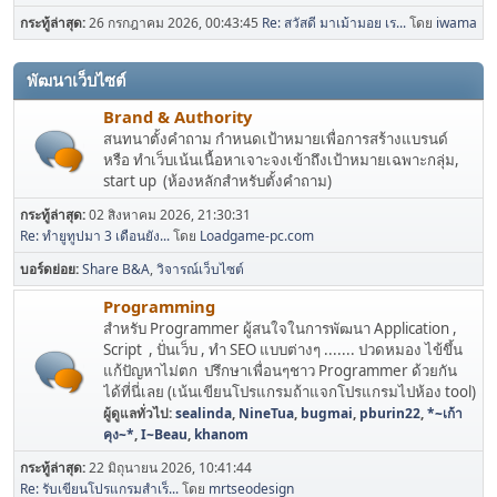
กระทู้ล่าสุด:
26 กรกฎาคม 2026, 00:43:45
Re: สวัสดี มาเม้ามอย เร...
โดย
iwama
พัฒนาเว็บไซต์
Brand & Authority
สนทนาตั้งคำถาม กำหนดเป้าหมายเพื่อการสร้างแบรนด์
หรือ ทำเว็บเน้นเนื้อหาเจาะจงเข้าถึงเป้าหมายเฉพาะกลุ่ม,
start up (ห้องหลักสำหรับตั้งคำถาม)
กระทู้ล่าสุด:
02 สิงหาคม 2026, 21:30:31
Re: ทำยูทูปมา 3 เดือนยัง...
โดย
Loadgame-pc.com
บอร์ดย่อย
Share B&A
วิจารณ์เว็บไซต์
Programming
สำหรับ Programmer ผู้สนใจในการพัฒนา Application ,
Script , ปั่นเว็บ , ทำ SEO แบบต่างๆ ....... ปวดหมอง ไข้ขึ้น
แก้ปัญหาไม่ตก ปรึกษาเพื่อนๆชาว Programmer ด้วยกัน
ได้ที่นี่เลย (เน้นเขียนโปรแกรมถ้าแจกโปรแกรมไปห้อง tool)
ผู้ดูแลทั่วไป:
sealinda
,
NineTua
,
bugmai
,
pburin22
,
*~เก้า
คุง~*
,
I~Beau
,
khanom
กระทู้ล่าสุด:
22 มิถุนายน 2026, 10:41:44
Re: รับเขียนโปรแกรมสำเร็...
โดย
mrtseodesign