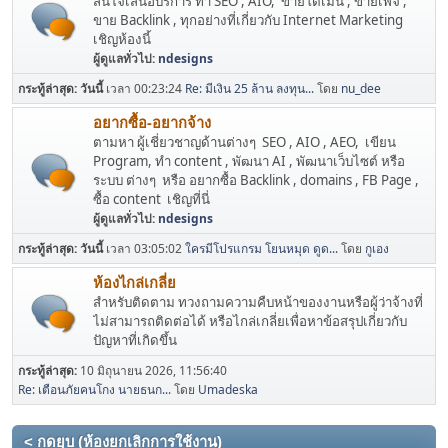
สนใจเสนอบริการ ทำ SEO , AIO, ขายโดเมน , ขายเพจ ,
ขาย Backlink , ทุกอย่างที่เกี่ยวกับ Internet Marketing
เชิญห้องนี้
ผู้ดูแลทั่วไป:
ndesigns
กระทู้ล่าสุด:
วันนี้
เวลา 00:23:24
Re: มีเงิน 25 ล้าน ลงทุน...
โดย
nu_dee
อยากซื้อ-อยากจ้าง
ตามหา ผู้เชี่ยวชาญด้านต่างๆ SEO , AIO , AEO, เขียน
Program, ทำ content , พัฒนา AI , พัฒนาเว็บไซต์ หรือ
ระบบ ต่างๆ หรือ อยากซื้อ Backlink , domains , FB Page ,
ซื้อ content เชิญที่นี่
ผู้ดูแลทั่วไป:
ndesigns
กระทู้ล่าสุด:
วันนี้
เวลา 03:05:02
ใครมีโปรแกรม โยนหมุด ดูด...
โดย
กูเอง
ห้องไกล่เกลี่ย
สำหรับติดตาม ทวงถามความคืบหน้าของงานหรือผู้ว่าจ้างที่
ไม่สามารถติดต่อได้ หรือไกล่เกลี่ยเพื่อหาข้อสรุปเกี่ยวกับ
ปัญหาที่เกิดขึ้น
กระทู้ล่าสุด:
10 มิถุนายน 2026, 11:56:40
Re: เตือนภัยคนโกง นายธนก...
โดย
Umadeska
< กดยุบ (ห้องยกเลิกการใช้งาน)