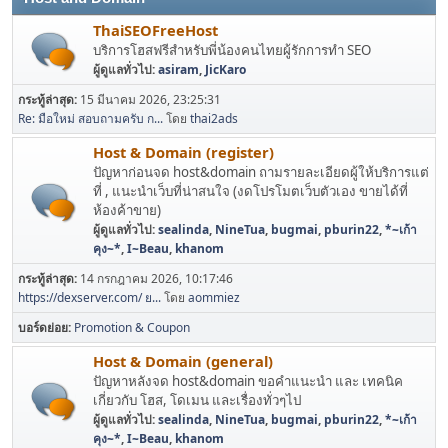
ThaiSEOFreeHost
บริการโฮสฟรีสำหรับพี่น้องคนไทยผู้รักการทำ SEO
ผู้ดูแลทั่วไป:
asiram
,
JicKaro
กระทู้ล่าสุด:
15 มีนาคม 2026, 23:25:31
Re: มือใหม่ สอบถามครับ ก...
โดย
thai2ads
Host & Domain (register)
ปัญหาก่อนจด host&domain ถามรายละเอียดผู้ให้บริการแต่
ที่ , แนะนำเว็บที่น่าสนใจ (งดโปรโมตเว็บตัวเอง ขายได้ที่
ห้องค้าขาย)
ผู้ดูแลทั่วไป:
sealinda
,
NineTua
,
bugmai
,
pburin22
,
*~เก้า
คุง~*
,
I~Beau
,
khanom
กระทู้ล่าสุด:
14 กรกฎาคม 2026, 10:17:46
https://dexserver.com/ ย...
โดย
aommiez
บอร์ดย่อย
Promotion & Coupon
Host & Domain (general)
ปัญหาหลังจด host&domain ขอคำแนะนำ และ เทคนิค
เกี่ยวกับ โฮส, โดเมน และเรื่องทั่วๆไป
ผู้ดูแลทั่วไป:
sealinda
,
NineTua
,
bugmai
,
pburin22
,
*~เก้า
คุง~*
,
I~Beau
,
khanom