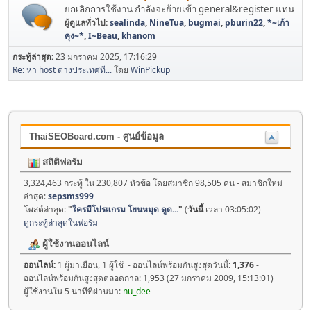
ยกเลิกการใช้งาน กำลังจะย้ายเข้า general&register แทน
ผู้ดูแลทั่วไป:
sealinda
,
NineTua
,
bugmai
,
pburin22
,
*~เก้า
คุง~*
,
I~Beau
,
khanom
กระทู้ล่าสุด:
23 มกราคม 2025, 17:16:29
Re: หา host ต่างประเทศที...
โดย
WinPickup
ThaiSEOBoard.com - ศูนย์ข้อมูล
สถิติฟอรัม
3,324,463 กระทู้ ใน 230,807 หัวข้อ โดยสมาชิก 98,505 คน - สมาชิกใหม่
ล่าสุด:
sepsms999
โพสต์ล่าสุด:
"
ใครมีโปรแกรม โยนหมุด ดูด...
"
(
วันนี้
เวลา 03:05:02)
ดูกระทู้ล่าสุดในฟอรัม
ผู้ใช้งานออนไลน์
ออนไลน์:
1 ผู้มาเยือน, 1 ผู้ใช้ - ออนไลน์พร้อมกันสูงสุดวันนี้:
1,376
-
ออนไลน์พร้อมกันสูงสุดตลอดกาล: 1,953 (27 มกราคม 2009, 15:13:01)
ผู้ใช้งานใน 5 นาทีที่ผ่านมา:
nu_dee