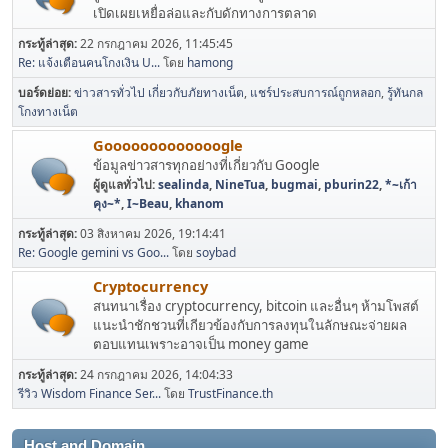
เปิดเผยเหยื่อล่อและกับดักทางการตลาด
กระทู้ล่าสุด:
22 กรกฎาคม 2026, 11:45:45
Re: แจ้งเตือนคนโกงเงิน U...
โดย
hamong
บอร์ดย่อย
ข่าวสารทั่วไป เกี่ยวกับภัยทางเน็ต
แชร์ประสบการณ์ถูกหลอก
รู้ทันกล
โกงทางเน็ต
Gooooooooooooogle
ข้อมูลข่าวสารทุกอย่างที่เกี่ยวกับ Google
ผู้ดูแลทั่วไป:
sealinda
,
NineTua
,
bugmai
,
pburin22
,
*~เก้า
คุง~*
,
I~Beau
,
khanom
กระทู้ล่าสุด:
03 สิงหาคม 2026, 19:14:41
Re: Google gemini vs Goo...
โดย
soybad
Cryptocurrency
สนทนาเรื่อง cryptocurrency, bitcoin และอื่นๆ ห้ามโพสต์
แนะนำชักชวนที่เกียวข้องกับการลงทุนในลักษณะจ่ายผล
ตอบแทนเพราะอาจเป็น money game
กระทู้ล่าสุด:
24 กรกฎาคม 2026, 14:04:33
รีวิว Wisdom Finance Ser...
โดย
TrustFinance.th
Host and Domain