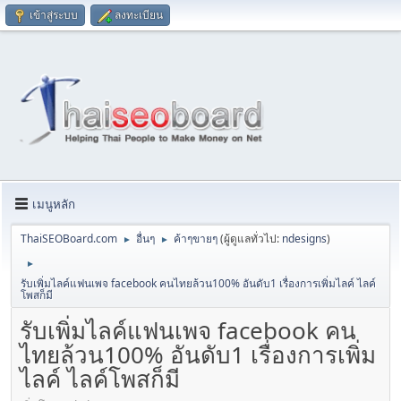
เข้าสู่ระบบ
ลงทะเบียน
เมนูหลัก
ThaiSEOBoard.com
อื่นๆ
ค้าๆขายๆ
(ผู้ดูแลทั่วไป:
ndesigns
)
►
►
►
รับเพิ่มไลค์แฟนเพจ facebook คนไทยล้วน100% อันดับ1 เรื่องการเพิ่มไลค์ ไลค์
โพสก็มี
รับเพิ่มไลค์แฟนเพจ facebook คน
ไทยล้วน100% อันดับ1 เรื่องการเพิ่ม
ไลค์ ไลค์โพสก็มี