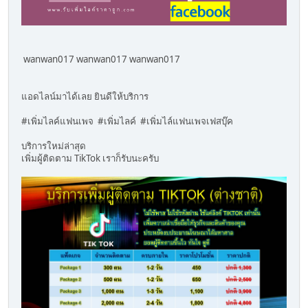
wanwan017 wanwan017 wanwan017
แอดไลน์มาได้เลย ยินดีให้บริการ
#เพิ่มไลค์แฟนเพจ #เพิ่มไลค์ #เพิ่มไล์แฟนเพจเฟสบุ๊ค
บริการใหม่ล่าสุด
เพิ่มผู้ติดตาม TikTok เราก็รับนะครับ