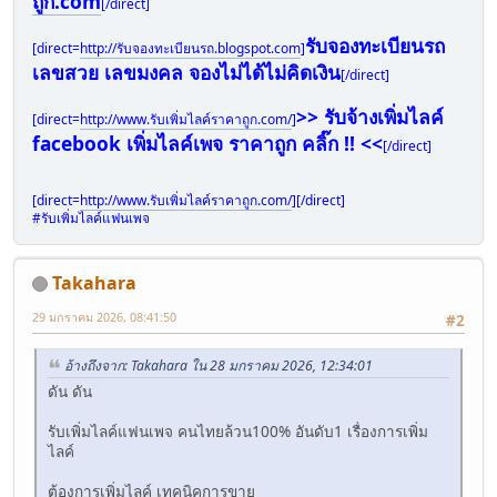
ถูก.com
[/direct]
รับจองทะเบียนรถ
[direct=
http://รับจองทะเบียนรถ.blogspot.com
]
เลขสวย เลขมงคล จองไม่ได้ไม่คิดเงิน
[/direct]
>> รับจ้างเพิ่มไลค์
[direct=
http://www.รับเพิ่มไลค์ราคาถูก.com/
]
facebook เพิ่มไลค์เพจ ราคาถูก คลิ๊ก !! <<
[/direct]
[direct=
http://www.รับเพิ่มไลค์ราคาถูก.com/
]
[/direct]
#รับเพิ่มไลค์แฟนเพจ
Takahara
29 มกราคม 2026, 08:41:50
#2
อ้างถึงจาก: Takahara ใน 28 มกราคม 2026, 12:34:01
ดัน ดัน
รับเพิ่มไลค์แฟนเพจ คนไทยล้วน100% อันดับ1 เรื่องการเพิ่ม
ไลค์
ต้องการเพิ่มไลค์ เทคนิคการขาย