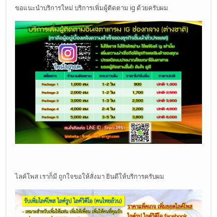
ขอแนะนำบริการใหม่ บริการเพิ่มผู้ติดตาม ig ด้วยครับผม
ไลค์โพส เราก็มี ถูกใจขอให้สั่งมา ยินดีให้บริการครับผม