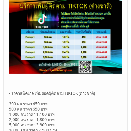
- ราคาแพ็คเกจ เพิ่มยอดผู้ติดตาม TIKTOK (ต่างชาติ)
300 คน ราคา 450 บาท
500 คน ราคา 650 บาท
1,000 คน ราคา 1,100 บาท
2,000 คน ราคา 1,800 บาท
5,000 คน ราคา 3,800 บาท
10,000 คน ราคา 7,500 บาท