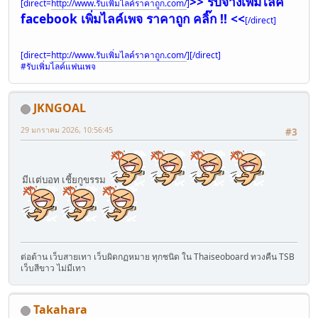
>> รับจ้างเพิ่มไลค์
[direct=
http://www.รับเพิ่มไลค์ราคาถูก.com/
]
facebook เพิ่มไลค์เพจ ราคาถูก คลิ๊ก !! <<
[/direct]
[direct=
http://www.รับเพิ่มไลค์ราคาถูก.com/
]
[/direct]
#รับเพิ่มไลค์แฟนเพจ
JKNGOAL
29 มกราคม 2026, 10:56:45
#3
มีเเต่บอท เชี้ยกูขรรม
ต่อต้าน เว็บสายเทา เว็บผิดกฏหมาย ทุกชนิด ใน Thaiseoboard ทวงคืน TSB
เว็บสีขาว ไม่มีเทา
Takahara