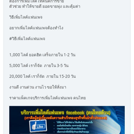
ต้องการเพิ่มไลค์ เทคนิคการขาย
ตัวช่วย ทำให้ขายดี ยอดขายพุ่ง และคุ้มค่า
วิธีเพิ่มไลค์แฟนเพจ
อยากเพิ่มไลค์แฟนเพจต้องทำไง
#วิธีเพิ่มไลค์แฟนเพจ
1,000 ไลค์ ยอดฮิต เสร็จภายใน 1-2 วัน
5,000 ไลค์ เราก็จัด ภายใน 3-5 วัน
20,000 ไลค์ เราก็จัด ภายใน 15-20 วัน
งานดี งานด่วน งานไว ขอให้สั่งมา
ราคาแพ็คเกจบริการเพิ่มไลค์แฟนเพจ คนไทย