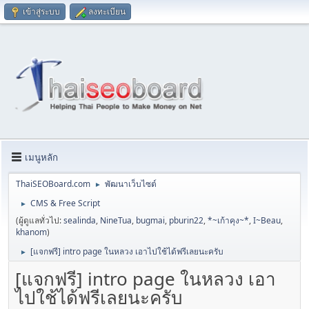
เข้าสู่ระบบ
ลงทะเบียน
เมนูหลัก
ThaiSEOBoard.com
พัฒนาเว็บไซต์
►
CMS & Free Script
►
(ผู้ดูแลทั่วไป:
sealinda
,
NineTua
,
bugmai
,
pburin22
,
*~เก้าคุง~*
,
I~Beau
,
khanom
)
[แจกฟรี] intro page ในหลวง เอาไปใช้ได้ฟรีเลยนะครับ
►
[แจกฟรี] intro page ในหลวง เอา
ไปใช้ได้ฟรีเลยนะครับ