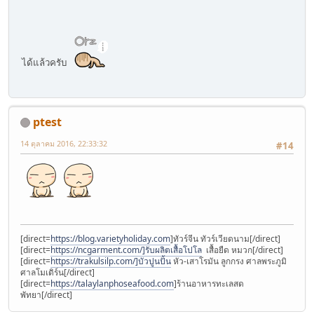
ได้แล้วครับ
ptest
14 ตุลาคม 2016, 22:33:32
#14
[direct=
https://blog.varietyholiday.com
]ทัวร์จีน ทัวร์เวียดนาม[/direct]
[direct=
https://ncgarment.com/]รับผลิตเสื้อโปโล
เสื้อยืด หมวก[/direct]
[direct=
https://trakulsilp.com/]บัวปูนปั้น
หัว-เสาโรมัน ลูกกรง ศาลพระภูมิ
ศาลโมเดิร์น[/direct]
[direct=
https://talaylanphoseafood.com
]ร้านอาหารทะเลสด
พัทยา[/direct]