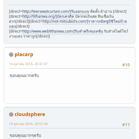
[direct=
http://teerawatcurtain.com/]รับออกแบบ
ติดตั้ง ผ้าม่าน [/direct]
[direct=
http://9thanwa.org/]บัตรเครดิต
บัตรกดเงินสด สินเชื่อเงิน
ฝาก[/direct][direct=
http://not-mitsubishi.com/]ราคารถมิตซูบิซิใหม่ป้าย
แดง
[/direct]
[direct=
http://www.web9thanwa.com/]รับทำพรีเซนเทชั่น
รับทำสไลด์โชว์
งานแต่ง ราคาถูก[/direct]
placarp
14 ตุลาคม 2016, 20:47:47
#10
ขอบคุณมากครับ
cloudsphere
14 ตุลาคม 2016, 20:57:34
#11
ขอบคุณมากๆครับ