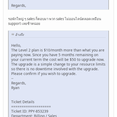
Regards,
รอพักใหญ่ ๆ sales ก็ตอบมา พวก sales ไม่ออนไลน์ตลอดเหมือน
support เลยช้าหน่อย
อ้างถึง
Hello,
The Level 2 plan is $10/month more than what you are
paying now. Since you have 5 months remaining on
your current term the cost will be $50 to upgrade now.
The upgrade is a simple change to your resource limits
so there is no downtime involved with the upgrade.
Please confirm if you wish to upgrade.
--
Regards,
Ryan
Ticket Details
===================
Ticket ID: PPY-853239
Department: Billing / Sales