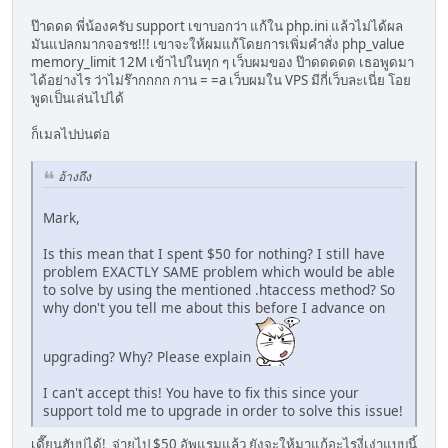
ป๊าดดด พี่น้องครับ support เขาบอกว่า แก้ใน php.ini แล้วไม่ได้ผล
มันแปลกมากจอรช!!! เขาจะให้ผมแก้โดยการเพิ่มคำสั่ง php_value
memory_limit 12M เข้าไปในทุก ๆ เว็บผมของ ป๊าดดดดด เธอพูดมา
ได้อย่างไร ว่าไม่ร๊ากกกก กาน = =a เว็บผมใน VPS มีกี่เว็บละเนี่ย โอย
พูดเป็นเล่นไปได้
ก็เมลไปบ่นต่อ
อ้างถึง
Mark,
Is this mean that I spent $50 for nothing? I still have
problem EXACTLY SAME problem which would be able
to solve by using the mentioned .htaccess method? So
why don't you tell me about this before I advance on
upgrading? Why? Please explain
I can't accept this! You have to fix this since your
support told me to upgrade in order to solve this issue!
เดี๊ยนฮับบ่ได้! จ่ายไป $50 อัพแรมแล้ว ยังจะให้มาแก้อะไรงี่เง่าแบบนี้