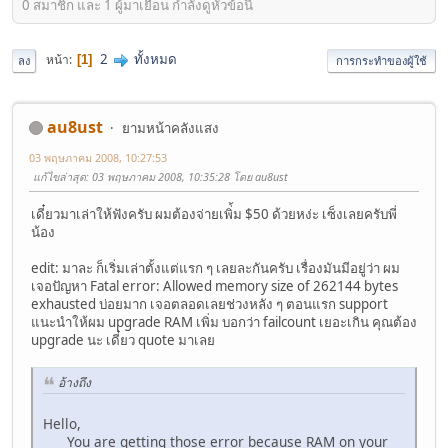
0 สมาชิก และ 1 ผู้มาเยือน กำลังดูหัวข้อนี้
2
ทั้งหมด
หน้า
1
ลง
การกระทำของผู้ใช้
au8ust
ยามหน้าคลังแสง
03 พฤษภาคม 2008, 10:27:53
แก้ไขล่าสุด
: 03 พฤษภาคม 2008, 10:35:28 โดย au8ust
เดี๋ยวมาเล่าให้ฟังครับ ผมต้องจ่ายเพิ่้ม $50 ด้วยหง่ะ เซ็งเลยครับพี่
น้อง
edit: มาละ ก็เริ่มเล่าตั้งแต่แรก ๆ เลยละกันครับ เรื่องมันมีอยู่ว่า ผม
เจอปัญหา Fatal error: Allowed memory size of 262144 bytes
exhausted บ่อยมาก เจอตลอดเลยช่วงหลัง ๆ ตอนแรก support
แนะนำให้ผม upgrade RAM เพิ่ม บอกว่า failcount เยอะเกิน คุณต้อง
upgrade นะ เดี๋ยว quote มาเลย
อ้างถึง
Hello,
You are getting those error because RAM on your