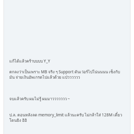
แก้ได้แล้วคร้าบบบบ Y_Y
ตกลงว่าเป็นเพราะ MB จริง ๆ Support ดันเว่อร์ไปโน่นนนน เซ็งกับ
มัน จ่ายเงินอัพเกรดไปแล้วด้วย แป่วววววว
จบแล้วครับ ผมไม่รู้ ผมมาววววววว ~
ป.ล. ตอนหลังลด memory_limit แล้วนะครับ ไม่กล้าใส่ 128M เดี๋ยว
โดนยิง อิอิ