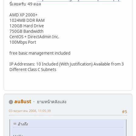
นี่เลยครับ 49 ดอล
AMD XP 2000+
1024MB DDR RAM
120GB Hard Drive
750GB Bandwidth
CentOS + DirectAdmin Inc.
100Mbps Port
free basic management included
IP Addresses: 10 Included (With Justification) Available from 3
Different Class C Subnets
au8ust
ยามหน้าคลังแสง
03 พฤษภาคม 2008, 11:05:39
#5
อ้างถึง