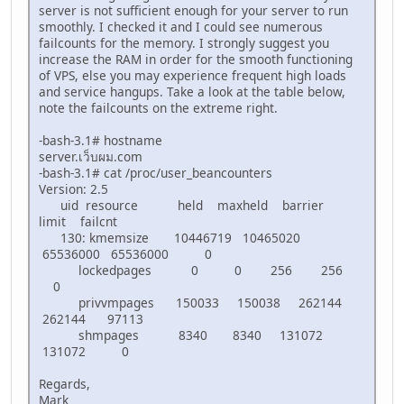
server is not sufficient enough for your server to run
smoothly. I checked it and I could see numerous
failcounts for the memory. I strongly suggest you
increase the RAM in order for the smooth functioning
of VPS, else you may experience frequent high loads
and service hangups. Take a look at the table below,
note the failcounts on the extreme right.
-bash-3.1# hostname
server.เว็บผม.com
-bash-3.1# cat /proc/user_beancounters
Version: 2.5
uid resource held maxheld barrier
limit failcnt
130: kmemsize 10446719 10465020
65536000 65536000 0
lockedpages 0 0 256 256
0
privvmpages 150033 150038 262144
262144 97113
shmpages 8340 8340 131072
131072 0
Regards,
Mark