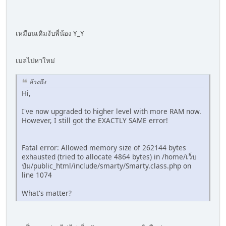
เหมือนเดิมงับพี่น้อง Y_Y
เมลไปหาใหม่
อ้างถึง
Hi,
I've now upgraded to higher level with more RAM now.
However, I still got the EXACTLY SAME error!
Fatal error: Allowed memory size of 262144 bytes
exhausted (tried to allocate 4864 bytes) in /home/เว็บ
ป๋ม/public_html/include/smarty/Smarty.class.php on
line 1074
What's matter?