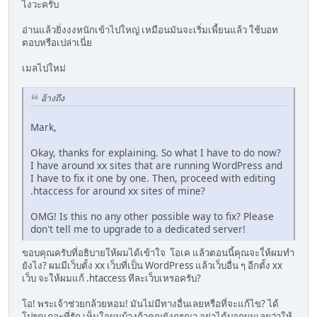
ไงวะครับ
อ่านแล้วยิ่งงงหนักเข้าไปใหญ่ เหมือนมันจะเริ่มเพี้ยนแล้ว ใช้บอท
ตอบหรือเปล่าเนี่ย
เมลไปใหม่
อ้างถึง
Mark,
Okay, thanks for explaining. So what I have to do now?
I have around xx sites that are running WordPress and
I have to fix it one by one. Then, proceed with editing
.htaccess for around xx sites of mine?
OMG! Is this no any other possible way to fix? Please
don't tell me to upgrade to a dedicated server!
ขอบคุณครับที่อธิบายให้ผมได้เข้าใจ โอเค แล้วตอนนี้คุณจะใ่ห้ผมทำ
ยังไง? ผมมีเว็บตั้ง xx เว็บที่เป็น WordPress แล้วเว็บอื่น ๆ อีกตั้ง xx
เว็บ จะให้ผมแก้ .htaccess ทีละเว็บเหรอครับ?
โอ! พระเจ้าช่วยกล้วยหอม! มันไม่มีทางอื่นเลยหรือที่จะแก้ไข? ได้
โปรดเถอะที่รัก เห็นใจผมบ้างถ้าคุณยังกรุณา อย่าได้บอกผมเลยว่าให้