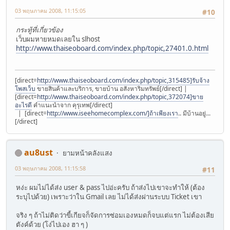
03 พฤษภาคม 2008, 11:15:05
#10
กระทู้ที่เกี่ยวข้อง
เว็บผมหายหมดเลยใน slhost
http://www.thaiseoboard.com/index.php/topic,27401.0.html
[direct=
http://www.thaiseoboard.com/index.php/topic,315485]รับจ้าง
โพสเว็บ
ขายสินค้าและบริการ, ขายบ้าน อสังหาริมทรัพย์[/direct] |
[direct=
http://www.thaiseoboard.com/index.php/topic,372074]ขาย
อะไรดี
คำแนะนำจาก คุรุเทพ[/direct]
| [direct=
http://www.iseehomecomplex.com/]ถ้าเพียงเรา
.. มีบ้านอยู่...
[/direct]
au8ust
ยามหน้าคลังแสง
03 พฤษภาคม 2008, 11:15:58
#11
หง่ะ ผมไม่ได้ส่ง user & pass ไปอ่ะครับ ถ้าส่งไปเขาจะทำให้ (ต้อง
ระบุไปด้วย) เพราะว่าใน Gmail เลย ไม่ได้ส่งผ่านระบบ Ticket เขา
จริง ๆ ถ้าไม่ติดว่าขี้เกียจก็จัดการซ่อมเองหมดก็จบแต่แรก ไม่ต้องเสีย
ตังค์ด้วย (โง่ไปเอง ฮา ๆ )