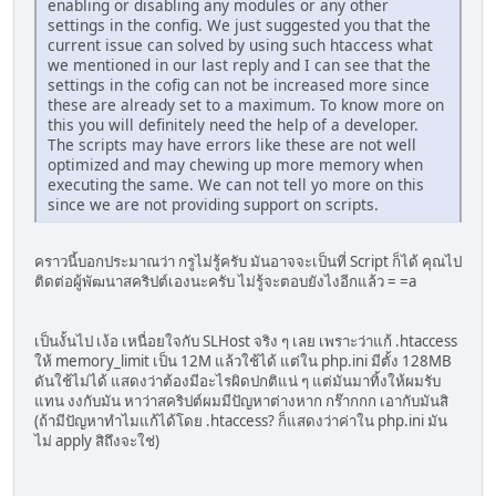
enabling or disabling any modules or any other
settings in the config. We just suggested you that the
current issue can solved by using such htaccess what
we mentioned in our last reply and I can see that the
settings in the cofig can not be increased more since
these are already set to a maximum. To know more on
this you will definitely need the help of a developer.
The scripts may have errors like these are not well
optimized and may chewing up more memory when
executing the same. We can not tell yo more on this
since we are not providing support on scripts.
คราวนี้บอกประมาณว่า กรูไม่รู้ครับ มันอาจจะเป็นที่ Script ก็ได้ คุณไป
ติดต่อผู้พัฒนาสคริปต์เองนะครับ ไม่รู้จะตอบยังไงอีกแล้ว = =a
เป็นงั้นไป เง้อ เหนื่อยใจกับ SLHost จริง ๆ เลย เพราะว่าแก้ .htaccess
ให้ memory_limit เป็น 12M แล้วใช้ได้ แต่ใน php.ini มีตั้ง 128MB
ดันใช้ไม่ได้ แสดงว่าต้องมีอะไรผิดปกติแน่ ๆ แต่มันมาทิ้งให้ผมรับ
แทน งงกับมัน หาว่าสคริปต์ผมมีปัญหาต่างหาก กร๊ากกก เอากับมันสิ
(ถ้ามีปัญหาทำไมแก้ได้โดย .htaccess? ก็แสดงว่าค่าใน php.ini มัน
ไม่ apply สิถึงจะใช่)