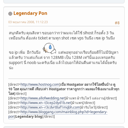
Legendary Pon
03 พฤษภาคม 2008, 11:12:23
#8
สนุกดีครับ คุณสิงหา ขอบอกว่ากว่าผมจะได้ใช้ slhost ก็รอตั้ง 3 วัน
เหมือนกัน ต้องส่ง ticket ตามทุก shot เซต vps วันนึง เซต ip วันนึง
ขอ ip เพิ่ม อีกวันนึง
แต่พอทุกอย่างเรียบร้อยดีก็ไม่มีปัญหา
แล้วครับ ว่าแต่แก้แค่ จาก 128MB เป็น 128M เท่าันั้นเองเหรอครับ
support นี่ noob นะครับเนี่ย แล้วไปบอกให้มันคืนค่าแรมได้มั้ยครับ
น่ะ
[direct=
http://www.hostnog.com
]
เบื่อ Hostgator อยากใช้โฮสอื่นบ้าง ดู
10 โฮส คุณภาพดี เทียบเท่า Hostgator ราคาถูกกว่า ผมลองใช้เองมาแล้วทุก
โฮส
[/direct]
[direct=
http://www.allofwedding.net
]ผ้าแพร ผ้ารับไหว้ แต่งงาน[/direct]
[direct=
http://www.xn--t3cep2dyd1b.net
]ผ้าแพร[/direct]
[direct=
http://www.xn--r3cdvrt8af1mqbh.com
]ผ้ารับไหว้[/direct]
[direct=
http://www.bloggang.com/mainblog.php?id=legendary-
pon
]
Legendary blog
[/direct]