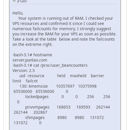
อ้างถึง
Hello,
Your system is running out of RAM. I checked your
VPS resources and confirmed it since I could see
numerous failcounts for memory. I strongly suggest
you increase the RAM for your VPS as soon as possible.
Take a look at the table below and note the failcounts
on the extreme right.
-bash-3.1# hostname
server.punlao.com
-bash-3.1# cat /proc/user_beancounters
Version: 2.5
uid resource held maxheld barrier
limit failcnt
130: kmemsize 10357697 10375998
65536000 65536000 0
lockedpages 0 0 256 256
0
privvmpages 168653 169593 262144
262144 202867
shmpages 8980 8980 131072
131072 0