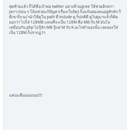
สุดท้ายแล้ว ก็ได้พึ่งเจ้าพ่อ twitter อย่างพี่ sugree ให้ช่วยอีกครา
(คราวก่อน ๆ โน้นช่วยแก้ปัญหาเรื่องเว็บบิด) ก็งมกันสองคนอยู่สักพัก ก็
พี่เขาก็แนะำนำให้ดูใน path ที่ include ดู ก็ปกติดี ดูไปดูมาแล้วก็คิด
ออกว่า ไปใส่ 128MB แทนที่จะเป็น 128M คือ MB กับ M มันไม่
เหมือนกัน php ไม่รู้จัก MB รู้แต่ M กับ K อะไรทำนองนั้น เลยลองใส่
เป็น 128M ก็ปรากฏว่า
แต่นแต๊นนนนนน!!!!